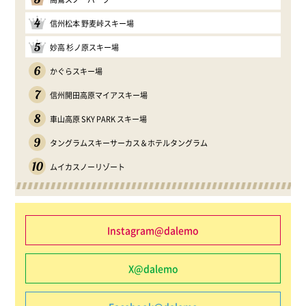
4
信州松本 野麦峠スキー場
5
妙高 杉ノ原スキー場
6
かぐらスキー場
7
信州開田高原マイアスキー場
8
車山高原 SKY PARK スキー場
9
タングラムスキーサーカス＆ホテルタングラム
10
ムイカスノーリゾート
Instagram@dalemo
X@dalemo