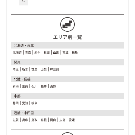
わ
エリア別一覧
北海道・東北
北海道
青森
岩手
秋田
山形
宮城
福島
関東
埼玉
栃木
群馬
山梨
神奈川
北陸・信越
新潟
富山
石川
福井
長野
中部
静岡
愛知
岐阜
近畿・中四国
滋賀
兵庫
鳥取
島根
岡山
広島
愛媛