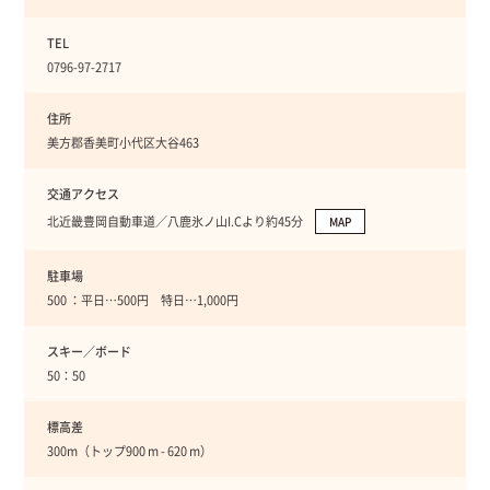
TEL
0796-97-2717
住所
美方郡香美町小代区大谷463
交通アクセス
北近畿豊岡自動車道／八鹿氷ノ山I.Cより約45分
MAP
駐車場
500 ：平日…500円 特日…1,000円
スキー／ボード
50：50
標高差
300m（トップ900 m - 620 m）