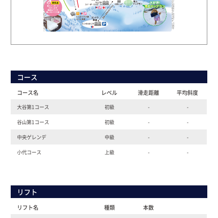
コース
コース名
レベル
滑走距離
平均斜度
大谷第1コース
初級
-
-
谷山第1コース
初級
-
-
中央ゲレンデ
中級
-
-
小代コース
上級
-
-
リフト
リフト名
種類
本数