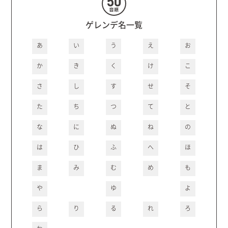
ゲレンデ名一覧
あ
い
う
え
お
か
き
く
け
こ
さ
し
す
せ
そ
た
ち
つ
て
と
な
に
ぬ
ね
の
は
ひ
ふ
へ
ほ
ま
み
む
め
も
や
ゆ
よ
ら
り
る
れ
ろ