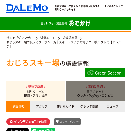
会員登録なしで使える！ 日本最大級のスキー・スノボのゲレンデ
割引クーポンサイト！
夏は
レジャー施設割引
ダレモ「ゲレンデ」
近畿エリア
近畿兵庫県
おじろスキー場で使えるクーポン一覧｜スキー・スノボの電子クーポン ダレモ【ゲレン
デ】
おじろスキー場
の施設情報
Green Season
現地で決済
事前に決済
割引クーポン
電子チケット
印刷・スマホ提示
クレカ・PayPay・コンビニ
施設情報
アクセス
使い方ガイド
ゲレンデ日記
ニュース
ゲレンデのYouTube動画
よく行くゲレンデ