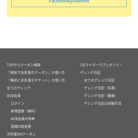
Facebook@dalemo
TOPからクーポン検索
1日ライターでプレゼント！
「現地で決済 割引クーポン」の使い方
ゲレンデ日記
「事前に決済 電子チケット」の使い方
全てのゲレンデ日記
全てのゲレンデ
ゲレンデ日記（写真）
WEB会員
ゲレンデ日記（動画）
ログイン
ゲレンデ日記の投稿方法
新規登録（無料）
WEB会員の特典
登録内容変更
次年度DMクーポン