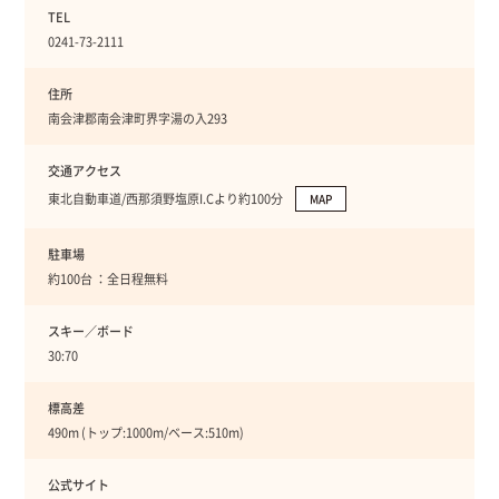
TEL
0241-73-2111
住所
南会津郡南会津町界字湯の入293
交通アクセス
東北自動車道/西那須野塩原I.Cより約100分
MAP
駐車場
約100台 ：全日程無料
スキー／ボード
30:70
標高差
490m (トップ:1000m/ベース:510m)
公式サイト