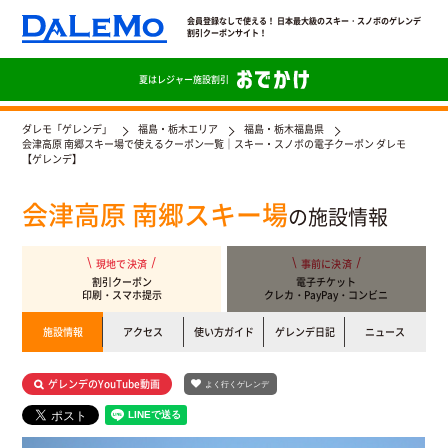
会員登録なしで使える！ 日本最大級のスキー・スノボのゲレンデ
割引クーポンサイト！
夏は
レジャー施設割引
ダレモ「ゲレンデ」
福島・栃木エリア
福島・栃木福島県
会津高原 南郷スキー場で使えるクーポン一覧｜スキー・スノボの電子クーポン ダレモ
【ゲレンデ】
会津高原 南郷スキー場
の施設情報
現地で決済
事前に決済
割引クーポン
電子チケット
印刷・スマホ提示
クレカ・PayPay・コンビニ
施設情報
アクセス
使い方ガイド
ゲレンデ日記
ニュース
ゲレンデのYouTube動画
よく行くゲレンデ