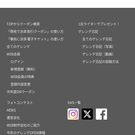
TOPからクーポン検索
1日ライターでプレゼント！
「現地で決済 割引クーポン」の使い方
ゲレンデ日記
「事前に決済 電子チケット」の使い方
全てのゲレンデ日記
全てのゲレンデ
ゲレンデ日記（写真）
WEB会員
ゲレンデ日記（動画）
ログイン
ゲレンデ日記の投稿方法
新規登録（無料）
WEB会員の特典
登録内容変更
次年度DMクーポン
フォトコンテスト
SNS一覧
NEWS
運営会社
WEB制作会社のご紹介
今年のゲレンデOPEN情報