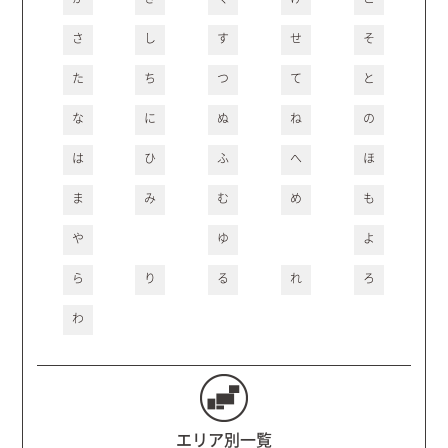
さ
し
す
せ
そ
た
ち
つ
て
と
な
に
ぬ
ね
の
は
ひ
ふ
へ
ほ
ま
み
む
め
も
や
ゆ
よ
ら
り
る
れ
ろ
わ
エリア別一覧