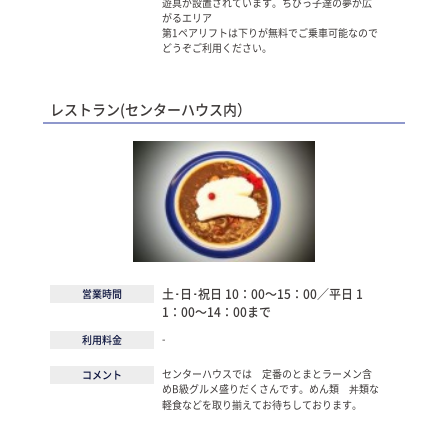
遊具が設置されています。ちびっ子達の夢が広
がるエリア
第1ペアリフトは下りが無料でご乗車可能なので
どうぞご利用ください。
レストラン(センターハウス内）
土･日･祝日 10：00～15：00／平日 1
営業時間
1：00～14：00まで
-
利用料金
センターハウスでは 定番のとまとラーメン含
コメント
めB級グルメ盛りだくさんです。めん類 丼類な
軽食などを取り揃えてお待ちしております。