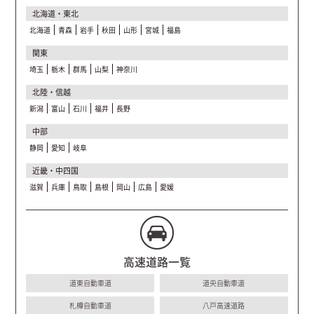
北海道・東北
北海道
青森
岩手
秋田
山形
宮城
福島
関東
埼玉
栃木
群馬
山梨
神奈川
北陸・信越
新潟
富山
石川
福井
長野
中部
静岡
愛知
岐阜
近畿・中四国
滋賀
兵庫
鳥取
島根
岡山
広島
愛媛
高速道路一覧
道東自動車道
道央自動車道
札樽自動車道
八戸高速道路