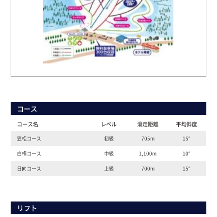
コース
コース名
レベル
滑走距離
平均斜度
笠松コース
初級
705m
15°
白樺コース
中級
1,100m
10°
日向コース
上級
700m
15°
リフト