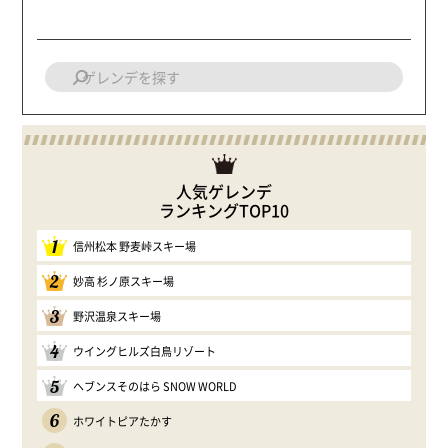
人気ゲレンデ
ランキングTOP10
1
信州松本 野麦峠スキー場
2
妙高 杉ノ原スキー場
3
野沢温泉スキー場
4
ウイングヒルズ白鳥リゾート
5
ヘブンスそのはら SNOW WORLD
6
ホワイトピアたかす