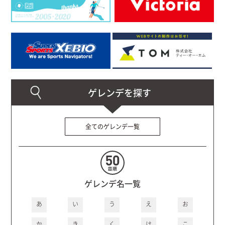
全てのゲレンデ一覧
ゲレンデ名一覧
あ
い
う
え
お
か
き
く
け
こ