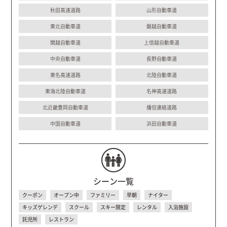
秋田高速道路
山形自動車道
東北自動車道
磐越自動車道
関越自動車道
上信越自動車道
中央自動車道
長野自動車道
東名高速道路
北陸自動車道
東海北陸自動車道
名神高速道路
北近畿豊岡自動車道
播但連絡道路
中国自動車道
浜田自動車道
シーン一覧
クーポン
オープン中
ファミリー
早朝
ナイター
キッズゲレンデ
スクール
スキー限定
レンタル
入浴施設
託児所
レストラン