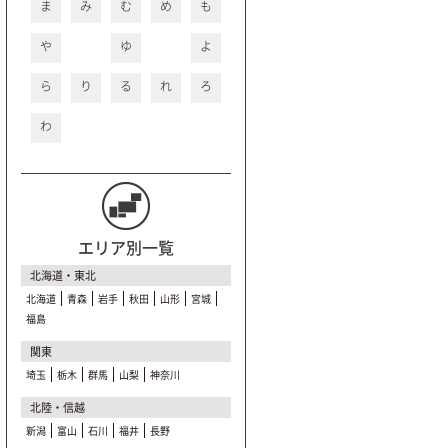
ま
み
む
め
も
や
ゆ
よ
ら
り
る
れ
ろ
わ
エリア別一覧
北海道・東北
北海道
青森
岩手
秋田
山形
宮城
福島
関東
埼玉
栃木
群馬
山梨
神奈川
北陸・信越
新潟
富山
石川
福井
長野