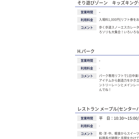
そり遊びゾーン キッズキング
-
営業時間
入場料1,000円(リフト券を
利用料金
歩く歩道スノーエスカレー
コメント
ろソリも大集合！いろいろ
H.パーク
-
営業時間
-
利用料金
パーク専用リフトで1日中楽
コメント
アイテムから創造力をかき
ントリーレーンとメインレ
んでね！
レストラン メープル(センター
平 日：10:30～15:00/
営業時間
-
利用料金
和･洋･中、軽食からスイー
コメント
料理長が時間と手間をかけ