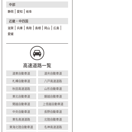
中部
静岡
愛知
岐阜
近畿・中四国
滋賀
兵庫
鳥取
島根
岡山
広島
愛媛
高速道路一覧
道東自動車道
道央自動車道
札樽自動車道
八戸高速道路
秋田高速道路
山形自動車道
東北自動車道
磐越自動車道
関越自動車道
上信越自動車道
中央自動車道
長野自動車道
東名高速道路
北陸自動車道
東海北陸自動車道
名神高速道路