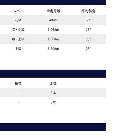
レベル
滑走距離
平均斜度
初級
400m
7°
初・中級
1,060m
15°
中・上級
1,000m
25°
上級
1,300m
25°
種類
本数
-
3本
-
3本