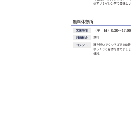
信アリ！ゲレンデで美味し
無料休憩所
（平 日）8:30～17:00
営業時間
無料
利用料金
靴を脱いでくつろげる100
コメント
ゆっくりと身体を休めまし
併設。