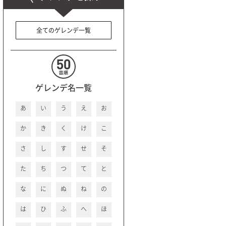
全てのゲレンデ一覧
ゲレンデ名一覧
あ
い
う
え
お
か
き
く
け
こ
さ
し
す
せ
そ
た
ち
つ
て
と
な
に
ぬ
ね
の
は
ひ
ふ
へ
ほ