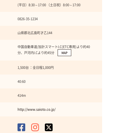
(平日）8:30～17:00 （土日祝）8:00～17:00
0826-35-1234
山県郡北広島町才乙144
中国自動車道/加計スマートI.C(ETC専用)より約40
分、戸河内I.Cより約45分
MAP
1,500台 ：全日程1,000円
40:60
414m
http://www.saioto.co.jp/