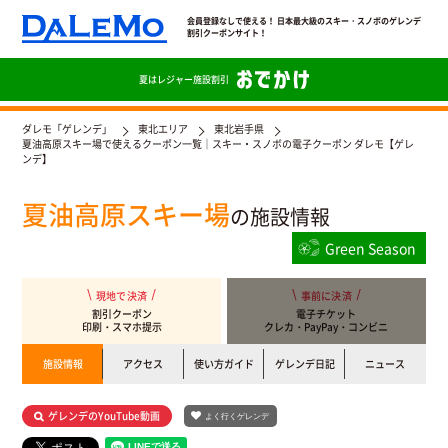
会員登録なしで使える！ 日本最大級のスキー・スノボのゲレンデ
割引クーポンサイト！
夏は
レジャー施設割引
ダレモ「ゲレンデ」
東北エリア
東北岩手県
夏油高原スキー場で使えるクーポン一覧｜スキー・スノボの電子クーポン ダレモ【ゲレ
ンデ】
夏油高原スキー場
の施設情報
Green Season
現地で決済
事前に決済
割引クーポン
電子チケット
印刷・スマホ提示
クレカ・PayPay・コンビニ
施設情報
アクセス
使い方ガイド
ゲレンデ日記
ニュース
ゲレンデのYouTube動画
よく行くゲレンデ