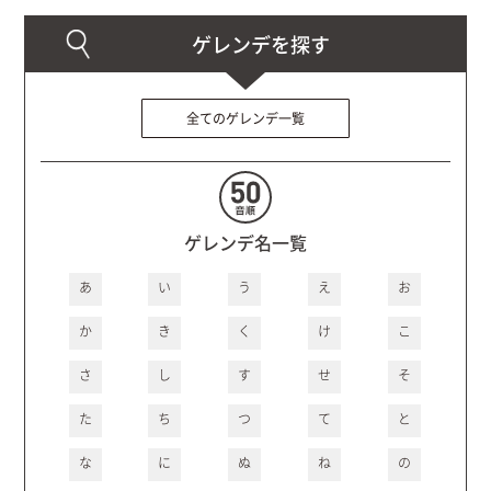
全てのゲレンデ一覧
ゲレンデ名一覧
あ
い
う
え
お
か
き
く
け
こ
さ
し
す
せ
そ
た
ち
つ
て
と
な
に
ぬ
ね
の