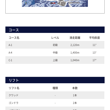
コース
コース名
レベル
滑走距離
平均斜度
A-1
初級
2,120m
11°
A-4
中級
1,400m
13°
C-1
上級
1,040m
17°
リフト
リフト名
種類
本数
クワッド
-
1本
ゴンドラ
-
2本