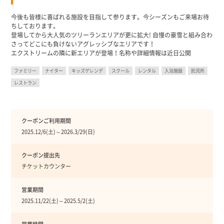
今後も皆様に喜ばれる施設を目指して参ります。今シーズンもご来場お待
ちしております。
登場してから大人気のツリーランエリアが更に拡大! 自慢の豪雪と組み合わ
さってどこにも負けないアグレッシブなエリアです！
エクストリームの隣に新エリアが登場！名称や詳細情報は近日公開
ファミリー
ナイター
キッズゲレンデ
スクール
レンタル
入浴施設
託児所
レストラン
クーポンご利用期間
2025.12/6(土)～2026.3/29(日)
クーポン提出先
チケットカウンター
営業期間
2025.11/22(土)～2025.5/2(土)