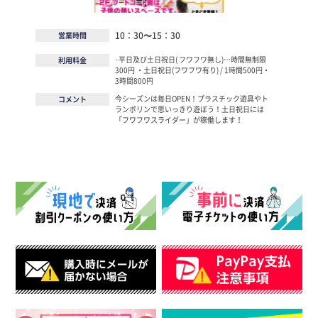
10：30〜15：30
営業時間
･平日及び土日祝日( フワフワ無し)…時間無制限
利用料金
300円 ・土日祝日(フワフワ有り) / 1時間500円・
3時間800円
今シーズンは毎日OPEN！プラスチック遊具やト
コメント
ランポリンで思いっきり遊ぼう！土日祝日には
「フワフワスライダー」が稼働します！