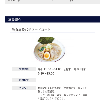
ペアリフト
-
2本
施設紹介
飲食施設/２Fフードコート
平日11:00～14:00 /週末、年末年始1
営業時間
0:30～15:00
-
利用料金
秋田発の有名店監修の「伊勢海老ラーメン」を
コメント
軸とした直営店。
スキー場日本一のラーメンクオリティーは言
い過ぎではないほどです。