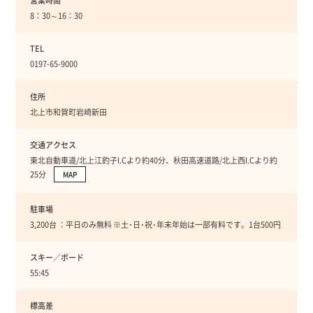
営業時間
8：30～16：30
TEL
0197-65-9000
住所
北上市和賀町岩崎新田
交通アクセス
東北自動車道/北上江釣子I.Cより約40分、秋田高速道路/北上西I.Cより約
25分
MAP
駐車場
3,200台 ：平日のみ無料 ※土･日･祝･年末年始は一部有料です。1台500円
スキー／ボード
55:45
標高差