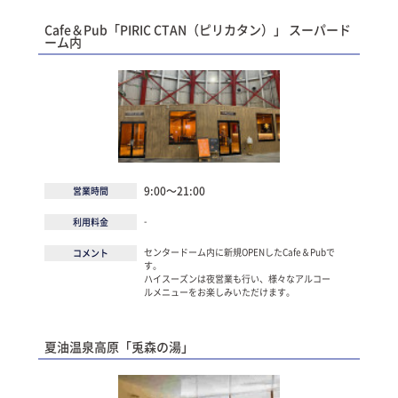
Cafe＆Pub「PIRIC CTAN（ピリカタン）」 スーパード
ーム内
9:00～21:00
営業時間
-
利用料金
センタードーム内に新規OPENしたCafe＆Pubで
コメント
す。
ハイスーズンは夜営業も行い、様々なアルコー
ルメニューをお楽しみいただけます。
夏油温泉高原「兎森の湯」