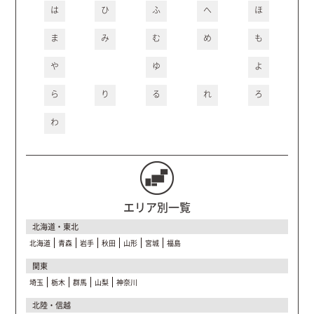
は
ひ
ふ
へ
ほ
ま
み
む
め
も
や
ゆ
よ
ら
り
る
れ
ろ
わ
エリア別一覧
北海道・東北
北海道
青森
岩手
秋田
山形
宮城
福島
関東
埼玉
栃木
群馬
山梨
神奈川
北陸・信越