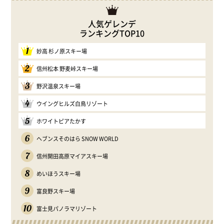
人気ゲレンデ
ランキングTOP10
1
妙高 杉ノ原スキー場
2
信州松本 野麦峠スキー場
3
野沢温泉スキー場
4
ウイングヒルズ白鳥リゾート
5
ホワイトピアたかす
6
ヘブンスそのはら SNOW WORLD
7
信州開田高原マイアスキー場
8
めいほうスキー場
9
富良野スキー場
10
富士見パノラマリゾート