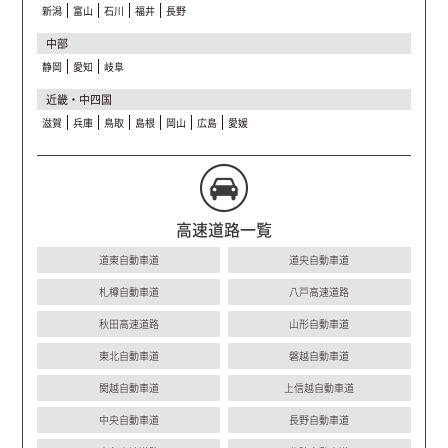
新潟
富山
石川
福井
長野
中部
静岡
愛知
岐阜
近畿・中四国
滋賀
兵庫
鳥取
島根
岡山
広島
愛媛
高速道路一覧
道東自動車道
道央自動車道
札樽自動車道
八戸高速道路
秋田高速道路
山形自動車道
東北自動車道
磐越自動車道
関越自動車道
上信越自動車道
中央自動車道
長野自動車道