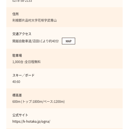
0278-58-2133
住所
利根郡片品村大字花咲字武尊山
交通アクセス
関越自動車道/沼田I.Cより約40分
MAP
駐車場
1,000台 :全日程無料
スキー／ボード
40:60
標高差
600m (トップ:1800m/ベース:1200m)
公式サイト
https://k-hotaka.jp/ogna/