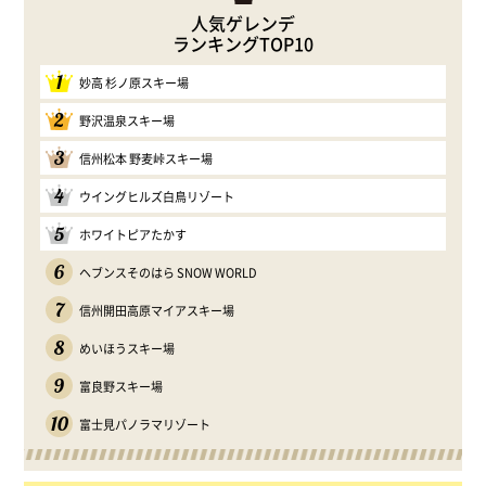
人気ゲレンデ
ランキングTOP10
1
妙高 杉ノ原スキー場
2
野沢温泉スキー場
3
信州松本 野麦峠スキー場
4
ウイングヒルズ白鳥リゾート
5
ホワイトピアたかす
6
ヘブンスそのはら SNOW WORLD
7
信州開田高原マイアスキー場
8
めいほうスキー場
9
富良野スキー場
10
富士見パノラマリゾート