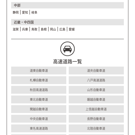
中部
静岡
愛知
岐阜
近畿・中四国
滋賀
兵庫
鳥取
島根
岡山
広島
愛媛
高速道路一覧
道東自動車道
道央自動車道
札樽自動車道
八戸高速道路
秋田高速道路
山形自動車道
東北自動車道
磐越自動車道
関越自動車道
上信越自動車道
中央自動車道
長野自動車道
東名高速道路
北陸自動車道