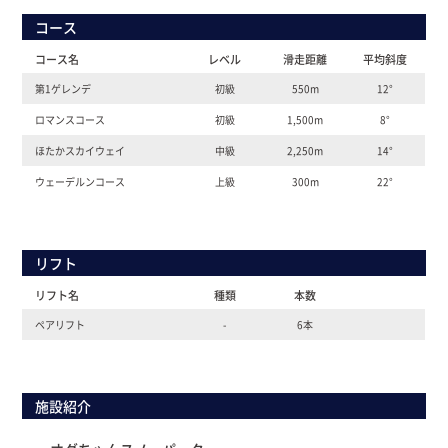
コース
コース名
レベル
滑走距離
平均斜度
第1ゲレンデ
初級
550m
12°
ロマンスコース
初級
1,500m
8°
ほたかスカイウェイ
中級
2,250m
14°
ウェーデルンコース
上級
300m
22°
リフト
リフト名
種類
本数
ペアリフト
-
6本
施設紹介