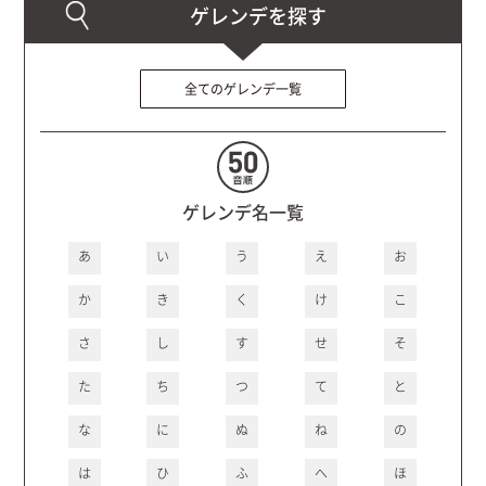
全てのゲレンデ一覧
ゲレンデ名一覧
あ
い
う
え
お
か
き
く
け
こ
さ
し
す
せ
そ
た
ち
つ
て
と
な
に
ぬ
ね
の
は
ひ
ふ
へ
ほ