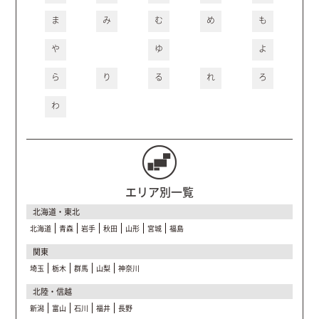
ま
み
む
め
も
や
ゆ
よ
ら
り
る
れ
ろ
わ
エリア別一覧
北海道・東北
北海道
青森
岩手
秋田
山形
宮城
福島
関東
埼玉
栃木
群馬
山梨
神奈川
北陸・信越
新潟
富山
石川
福井
長野