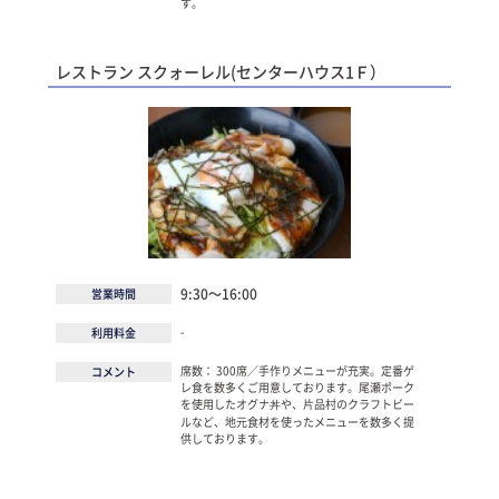
す。
レストラン スクォーレル(センターハウス1Ｆ）
9:30～16:00
営業時間
-
利用料金
席数： 300席／手作りメニューが充実。定番ゲ
コメント
レ食を数多くご用意しております。尾瀬ポーク
を使用したオグナ丼や、片品村のクラフトビー
ルなど、地元食材を使ったメニューを数多く提
供しております。