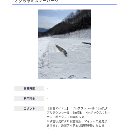
オグちゃんスノーパーク
-
営業時間
-
利用料金
【設置アイテム】： 7mダウンレール：6m丸ダ
コメント
ブルダウンレール：4m塩ビ： 4mボックス：6ｍ
ナローボックス：10mキッカー
※積雪状況により設置場所、アイテムの変更が
あります。設置アイテムは随時更新いたしま