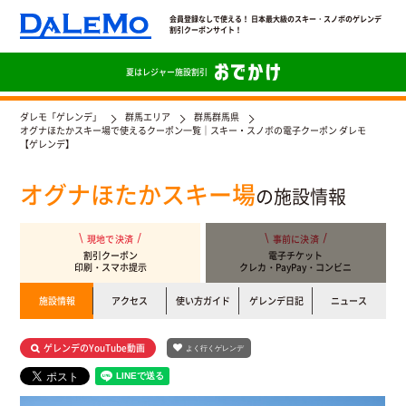
会員登録なしで使える！ 日本最大級のスキー・スノボのゲレンデ
割引クーポンサイト！
夏は
レジャー施設割引
ダレモ「ゲレンデ」
群馬エリア
群馬群馬県
オグナほたかスキー場で使えるクーポン一覧｜スキー・スノボの電子クーポン ダレモ
【ゲレンデ】
オグナほたかスキー場
の施設情報
現地で決済
事前に決済
割引クーポン
電子チケット
印刷・スマホ提示
クレカ・PayPay・コンビニ
施設情報
アクセス
使い方ガイド
ゲレンデ日記
ニュース
ゲレンデのYouTube動画
よく行くゲレンデ