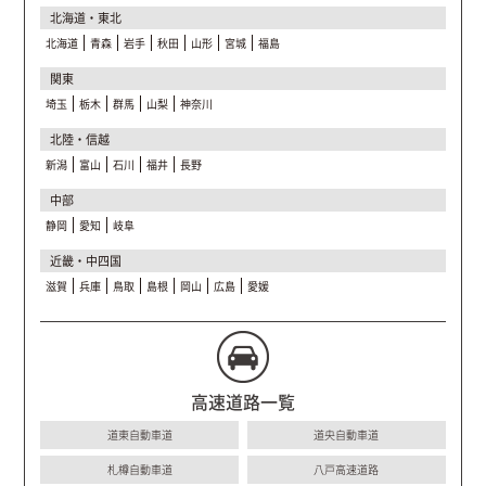
北海道・東北
北海道
青森
岩手
秋田
山形
宮城
福島
関東
埼玉
栃木
群馬
山梨
神奈川
北陸・信越
新潟
富山
石川
福井
長野
中部
静岡
愛知
岐阜
近畿・中四国
滋賀
兵庫
鳥取
島根
岡山
広島
愛媛
高速道路一覧
道東自動車道
道央自動車道
札樽自動車道
八戸高速道路