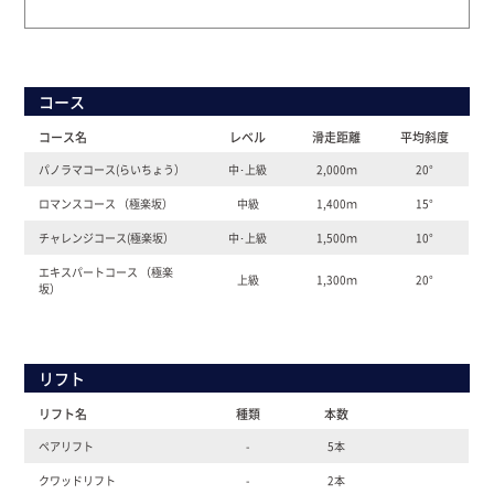
コース
コース名
レベル
滑走距離
平均斜度
パノラマコース(らいちょう）
中･上級
2,000ｍ
20°
ロマンスコース （極楽坂）
中級
1,400ｍ
15°
チャレンジコース(極楽坂）
中･上級
1,500ｍ
10°
エキスパートコース （極楽
上級
1,300ｍ
20°
坂）
リフト
リフト名
種類
本数
ペアリフト
-
5本
クワッドリフト
-
2本