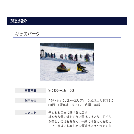
施設紹介
キッズパーク
9：00〜16：00
営業時間
｢らいちょうバレーエリア｣ ３歳以上入場料 1,0
利用料金
00円 ｢極楽坂エリア｣ソリ広場 無料
子どもも自由に遊べる大広場！
コメント
緩やかな雪の坂をそりで駆け抜けよう！子ども
が楽しいのはもちろん、一緒に滑る大人も楽し
い？！家族でも楽しめる雪遊びのひとつです♪