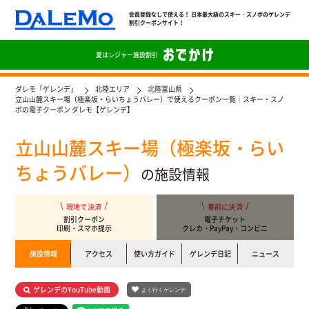
会員登録なしで使える！ 日本最大級のスキー・スノボのゲレンデ
割引クーポンサイト！
夏は
レジャー施設割引
ダレモ「ゲレンデ」
北陸エリア
北陸富山県
立山山麓スキー場（極楽坂・らいちょうバレー）で使えるクーポン一覧｜スキー・スノ
ボの電子クーポン ダレモ【ゲレンデ】
立山山麓スキー場（極楽坂・らい
ちょうバレー）
の施設情報
現地で決済
事前に決済
割引クーポン
電子チケット
印刷・スマホ提示
クレカ・PayPay・コンビニ
施設情報
アクセス
使い方ガイド
ゲレンデ日記
ニュース
ゲレンデのYouTube動画
よく行くゲレンデ