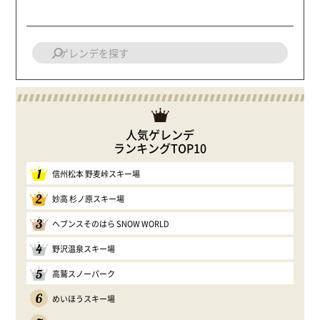
人気ゲレンデ
ランキングTOP10
1
信州松本 野麦峠スキー場
2
妙高 杉ノ原スキー場
3
ヘブンスそのはら SNOW WORLD
4
野沢温泉スキー場
5
高鷲スノーパーク
6
めいほうスキー場