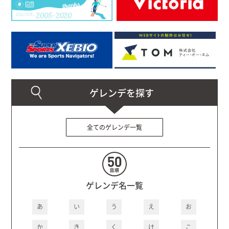
全てのゲレンデ一覧
ゲレンデ名一覧
あ
い
う
え
お
か
き
く
け
こ