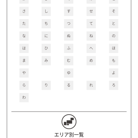
さ
し
す
せ
そ
た
ち
つ
て
と
な
に
ぬ
ね
の
は
ひ
ふ
へ
ほ
ま
み
む
め
も
や
ゆ
よ
ら
り
る
れ
ろ
わ
エリア別一覧