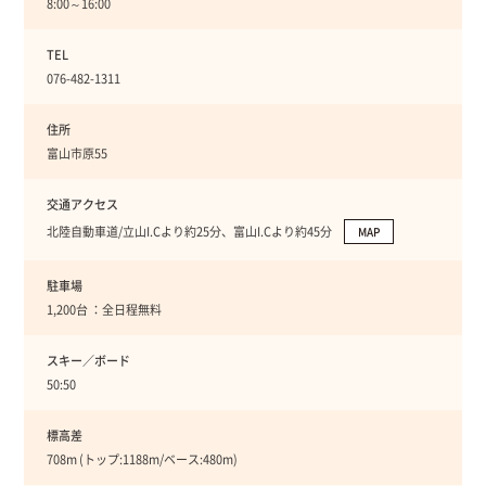
8:00～16:00
TEL
076-482-1311
住所
富山市原55
交通アクセス
北陸自動車道/立山I.Cより約25分、富山I.Cより約45分
MAP
駐車場
1,200台 ：全日程無料
スキー／ボード
50:50
標高差
708m (トップ:1188m/ベース:480m)