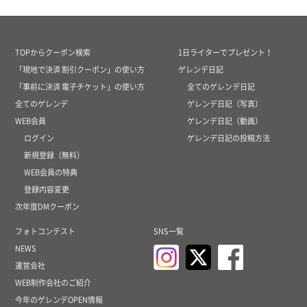
TOPからクーポン検索
1日ライターでプレゼント！
「現地で決済 割引クーポン」の使い方
ゲレンデ日記
「事前に決済 電子チケット」の使い方
全てのゲレンデ日記
全てのゲレンデ
ゲレンデ日記（写真）
WEB会員
ゲレンデ日記（動画）
ログイン
ゲレンデ日記の投稿方法
新規登録（無料）
WEB会員の特典
登録内容変更
次年度DMクーポン
フォトコンテスト
SNS一覧
NEWS
運営会社
WEB制作会社のご紹介
今年のゲレンデOPEN情報