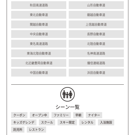
秋田高速道路
山形自動車道
東北自動車道
磐越自動車道
関越自動車道
上信越自動車道
中央自動車道
長野自動車道
東名高速道路
北陸自動車道
東海北陸自動車道
名神高速道路
北近畿豊岡自動車道
播但連絡道路
中国自動車道
浜田自動車道
シーン一覧
クーポン
オープン中
ファミリー
早朝
ナイター
キッズゲレンデ
スクール
スキー限定
レンタル
入浴施設
託児所
レストラン