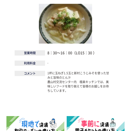
8：30～16：00（LO15：30 ）
営業時間
-
利用料金
1杯に玉ねぎ1.5玉と新村こうじみそを使った甘
コメント
みと旨味のとん汁
農山村交流センター内 極楽キッチンでは、美
味しいフードを取り揃えて皆様のお越しをお待
ちしています。