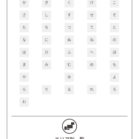
か
き
く
け
こ
さ
し
す
せ
そ
た
ち
つ
て
と
な
に
ぬ
ね
の
は
ひ
ふ
へ
ほ
ま
み
む
め
も
や
ゆ
よ
ら
り
る
れ
ろ
わ