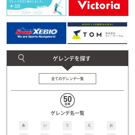
全てのゲレンデ一覧
ゲレンデ名一覧
あ
い
う
え
お