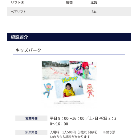
リフト名
種類
本数
ペアリフト
-
2本
施設紹介
キッズパーク
平日 9：00～16：00 ／土･日･祝日 8：3
営業時間
0～16：00
入場料 1人500円（3歳以下無料） ※付き添
利用料金
いの方も入場料がかかります