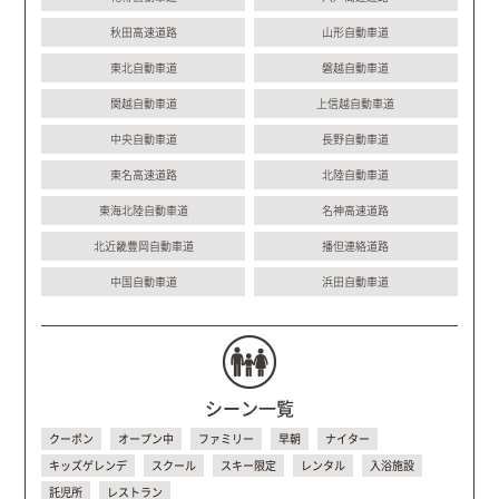
秋田高速道路
山形自動車道
東北自動車道
磐越自動車道
関越自動車道
上信越自動車道
中央自動車道
長野自動車道
東名高速道路
北陸自動車道
東海北陸自動車道
名神高速道路
北近畿豊岡自動車道
播但連絡道路
中国自動車道
浜田自動車道
シーン一覧
クーポン
オープン中
ファミリー
早朝
ナイター
キッズゲレンデ
スクール
スキー限定
レンタル
入浴施設
託児所
レストラン