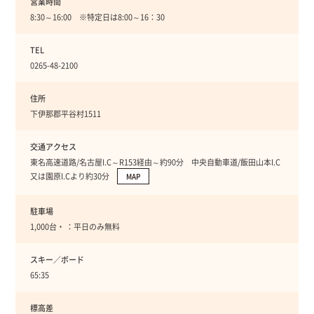
営業時間
8:30～16:00 ※特定日は8:00～16：30
TEL
0265-48-2100
住所
下伊那郡平谷村1511
交通アクセス
東名高速道路/名古屋I.C～R153経由～約90分 中央自動車道/飯田山本I.C
又は園原I.Cより約30分
MAP
駐車場
1,000台・ ：平日のみ無料
スキー／ボード
65:35
標高差