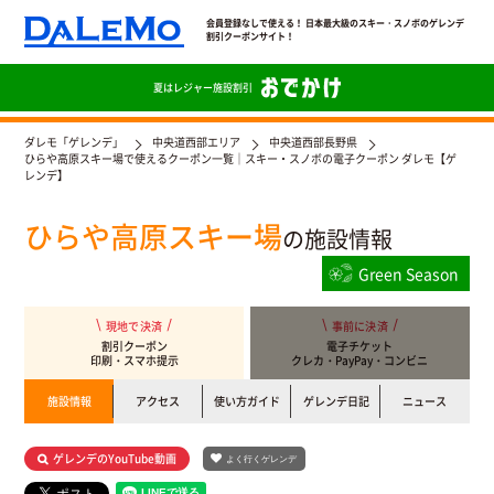
会員登録なしで使える！ 日本最大級のスキー・スノボのゲレンデ
割引クーポンサイト！
夏は
レジャー施設割引
ダレモ「ゲレンデ」
中央道西部エリア
中央道西部長野県
ひらや高原スキー場で使えるクーポン一覧｜スキー・スノボの電子クーポン ダレモ【ゲ
レンデ】
ひらや高原スキー場
の施設情報
Green Season
現地で決済
事前に決済
割引クーポン
電子チケット
印刷・スマホ提示
クレカ・PayPay・コンビニ
施設情報
アクセス
使い方ガイド
ゲレンデ日記
ニュース
ゲレンデのYouTube動画
よく行くゲレンデ