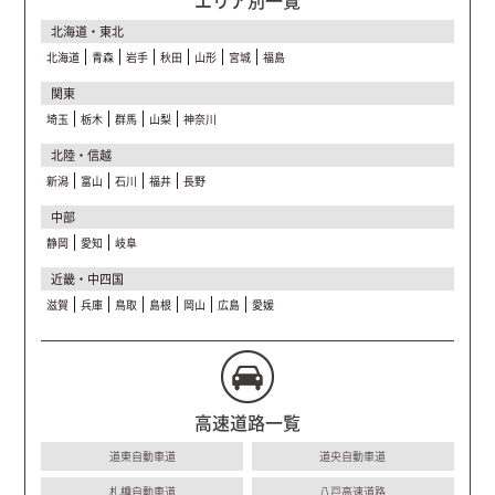
エリア別一覧
北海道・東北
北海道
青森
岩手
秋田
山形
宮城
福島
関東
埼玉
栃木
群馬
山梨
神奈川
北陸・信越
新潟
富山
石川
福井
長野
中部
静岡
愛知
岐阜
近畿・中四国
滋賀
兵庫
鳥取
島根
岡山
広島
愛媛
高速道路一覧
道東自動車道
道央自動車道
札樽自動車道
八戸高速道路