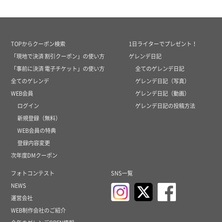
TOPからクーポン検索
1日ライターでプレゼント！
「現地で決済 割引クーポン」の使い方
ゲレンデ日記
「事前に決済 電子チケット」の使い方
全てのゲレンデ日記
全てのゲレンデ
ゲレンデ日記（写真）
WEB会員
ゲレンデ日記（動画）
ログイン
ゲレンデ日記の投稿方法
新規登録（無料）
WEB会員の特典
登録内容変更
次年度DMクーポン
フォトコンテスト
SNS一覧
NEWS
運営会社
WEB制作会社のご紹介