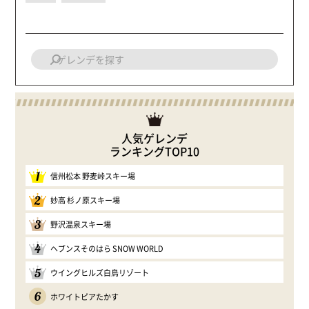
人気ゲレンデ
ランキングTOP10
1
信州松本 野麦峠スキー場
2
妙高 杉ノ原スキー場
3
野沢温泉スキー場
4
ヘブンスそのはら SNOW WORLD
5
ウイングヒルズ白鳥リゾート
6
ホワイトピアたかす