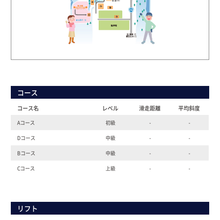
コース
コース名
レベル
滑走距離
平均斜度
Aコース
初級
-
-
Dコース
中級
-
-
Bコース
中級
-
-
Cコース
上級
-
-
リフト