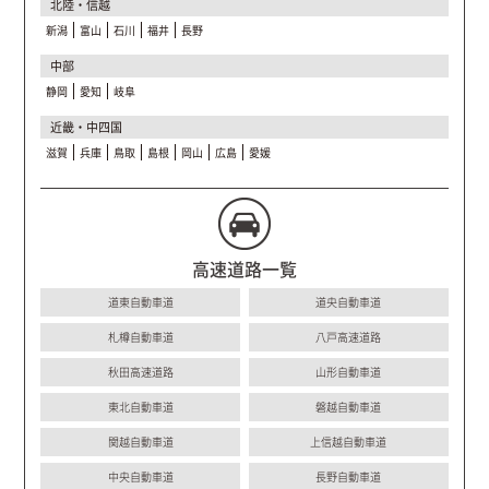
北陸・信越
新潟
富山
石川
福井
長野
中部
静岡
愛知
岐阜
近畿・中四国
滋賀
兵庫
鳥取
島根
岡山
広島
愛媛
高速道路一覧
道東自動車道
道央自動車道
札樽自動車道
八戸高速道路
秋田高速道路
山形自動車道
東北自動車道
磐越自動車道
関越自動車道
上信越自動車道
中央自動車道
長野自動車道