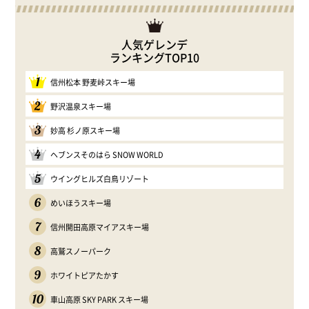
人気ゲレンデ
ランキングTOP10
1
信州松本 野麦峠スキー場
2
野沢温泉スキー場
3
妙高 杉ノ原スキー場
4
ヘブンスそのはら SNOW WORLD
5
ウイングヒルズ白鳥リゾート
6
めいほうスキー場
7
信州開田高原マイアスキー場
8
高鷲スノーパーク
9
ホワイトピアたかす
10
車山高原 SKY PARK スキー場