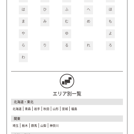
は
ひ
ふ
へ
ほ
ま
み
む
め
も
や
ゆ
よ
ら
り
る
れ
ろ
わ
エリア別一覧
北海道・東北
北海道
青森
岩手
秋田
山形
宮城
福島
関東
埼玉
栃木
群馬
山梨
神奈川