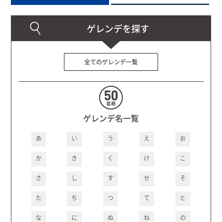
全てのゲレンデ一覧
ゲレンデ名一覧
あ
い
う
え
お
か
き
く
け
こ
さ
し
す
せ
そ
た
ち
つ
て
と
な
に
ぬ
ね
の