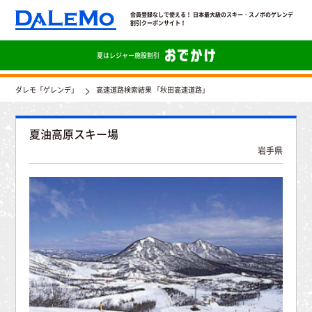
会員登録なしで使える！ 日本最大級のスキー・スノボのゲレンデ
割引クーポンサイト！
夏は
レジャー施設割引
ダレモ「ゲレンデ」
高速道路検索結果 「秋田高速道路」
夏油高原スキー場
岩手県