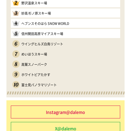
2
野沢温泉スキー場
3
妙高 杉ノ原スキー場
4
ヘブンスそのはら SNOW WORLD
5
信州開田高原マイアスキー場
6
ウイングヒルズ白鳥リゾート
7
めいほうスキー場
8
高鷲スノーパーク
9
ホワイトピアたかす
10
富士見パノラマリゾート
Instagram@dalemo
X@dalemo