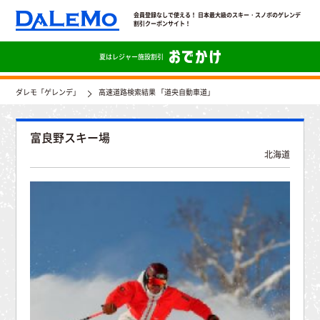
会員登録なしで使える！ 日本最大級のスキー・スノボのゲレンデ
割引クーポンサイト！
夏は
レジャー施設割引
ダレモ「ゲレンデ」
高速道路検索結果 「道央自動車道」
富良野スキー場
北海道