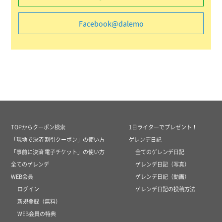
Facebook@dalemo
TOPからクーポン検索
1日ライターでプレゼント！
「現地で決済 割引クーポン」の使い方
ゲレンデ日記
「事前に決済 電子チケット」の使い方
全てのゲレンデ日記
全てのゲレンデ
ゲレンデ日記（写真）
WEB会員
ゲレンデ日記（動画）
ログイン
ゲレンデ日記の投稿方法
新規登録（無料）
WEB会員の特典