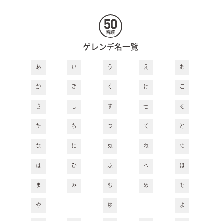
ゲレンデ名一覧
あ
い
う
え
お
か
き
く
け
こ
さ
し
す
せ
そ
た
ち
つ
て
と
な
に
ぬ
ね
の
は
ひ
ふ
へ
ほ
ま
み
む
め
も
や
ゆ
よ