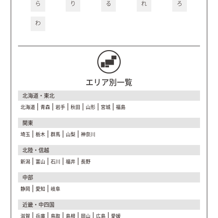
ら
り
る
れ
ろ
わ
エリア別一覧
北海道・東北
北海道
青森
岩手
秋田
山形
宮城
福島
関東
埼玉
栃木
群馬
山梨
神奈川
北陸・信越
新潟
富山
石川
福井
長野
中部
静岡
愛知
岐阜
近畿・中四国
滋賀
兵庫
鳥取
島根
岡山
広島
愛媛