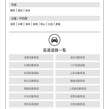
中部
静岡
愛知
岐阜
近畿・中四国
滋賀
兵庫
鳥取
島根
岡山
広島
愛媛
高速道路一覧
道東自動車道
道央自動車道
札樽自動車道
八戸高速道路
秋田高速道路
山形自動車道
東北自動車道
磐越自動車道
関越自動車道
上信越自動車道
中央自動車道
長野自動車道
東名高速道路
北陸自動車道