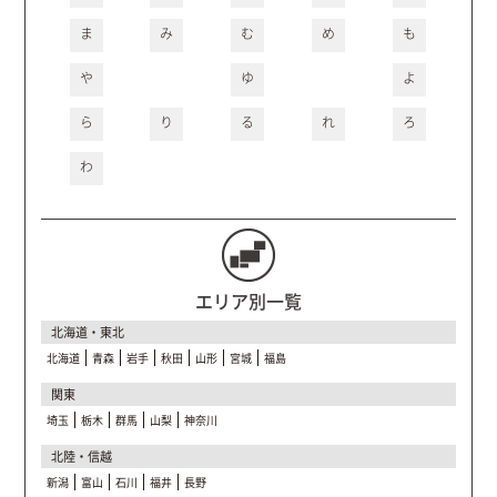
ま
み
む
め
も
や
ゆ
よ
ら
り
る
れ
ろ
わ
エリア別一覧
北海道・東北
北海道
青森
岩手
秋田
山形
宮城
福島
関東
埼玉
栃木
群馬
山梨
神奈川
北陸・信越
新潟
富山
石川
福井
長野