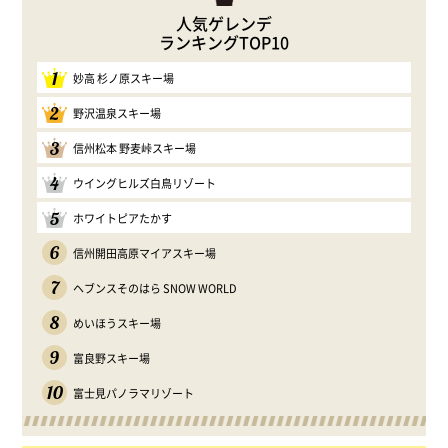
人気ゲレンデ
ランキングTOP10
1
妙高 杉ノ原スキー場
2
野沢温泉スキー場
3
信州松本 野麦峠スキー場
4
ウイングヒルズ白鳥リゾート
5
ホワイトピアたかす
6
信州開田高原マイアスキー場
7
ヘブンスそのはら SNOW WORLD
8
めいほうスキー場
9
富良野スキー場
10
富士見パノラマリゾート