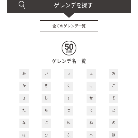
全てのゲレンデ一覧
ゲレンデ名一覧
あ
い
う
え
お
か
き
く
け
こ
さ
し
す
せ
そ
た
ち
つ
て
と
な
に
ぬ
ね
の
は
ひ
ふ
へ
ほ