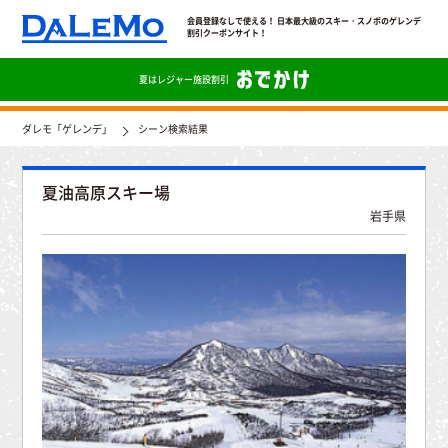
会員登録なしで使える！ 日本最大級のスキー・スノボのゲレンデ
割引クーポンサイト！
夏は
レジャー施設割引
ダレモ「ゲレンデ」
シーン検索結果
夏油高原スキー場
岩手県