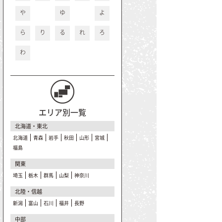
や
ゆ
よ
ら
り
る
れ
ろ
わ
エリア別一覧
北海道・東北
北海道
青森
岩手
秋田
山形
宮城
福島
関東
埼玉
栃木
群馬
山梨
神奈川
北陸・信越
新潟
富山
石川
福井
長野
中部