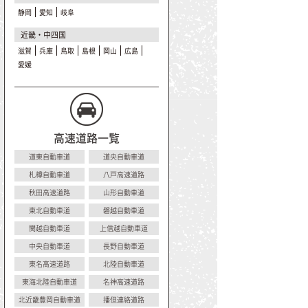
静岡
愛知
岐阜
近畿・中四国
滋賀
兵庫
鳥取
島根
岡山
広島
愛媛
高速道路一覧
道東自動車道
道央自動車道
札樽自動車道
八戸高速道路
秋田高速道路
山形自動車道
東北自動車道
磐越自動車道
関越自動車道
上信越自動車道
中央自動車道
長野自動車道
東名高速道路
北陸自動車道
東海北陸自動車道
名神高速道路
北近畿豊岡自動車道
播但連絡道路