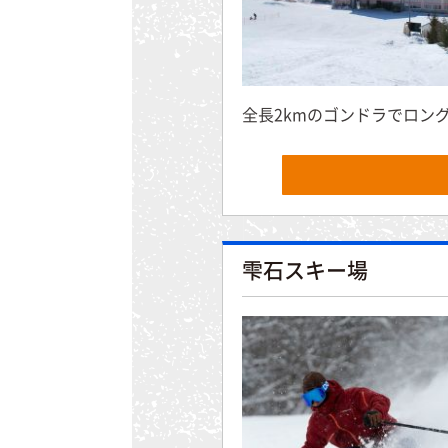
全長2kmのゴンドラでロン
雫石スキー場