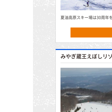
夏油高原スキー場は30周年
みやぎ蔵王えぼしリ