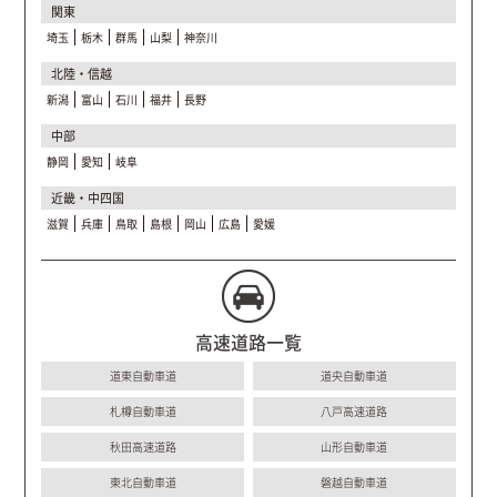
関東
埼玉
栃木
群馬
山梨
神奈川
北陸・信越
新潟
富山
石川
福井
長野
中部
静岡
愛知
岐阜
近畿・中四国
滋賀
兵庫
鳥取
島根
岡山
広島
愛媛
高速道路一覧
道東自動車道
道央自動車道
札樽自動車道
八戸高速道路
秋田高速道路
山形自動車道
東北自動車道
磐越自動車道