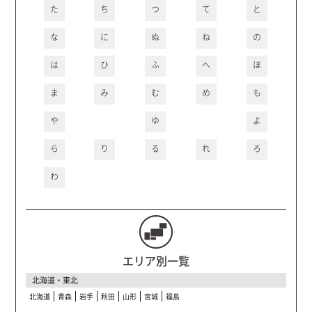
た
ち
つ
て
と
な
に
ぬ
ね
の
は
ひ
ふ
へ
ほ
ま
み
む
め
も
や
ゆ
よ
ら
り
る
れ
ろ
わ
エリア別一覧
北海道・東北
北海道
青森
岩手
秋田
山形
宮城
福島