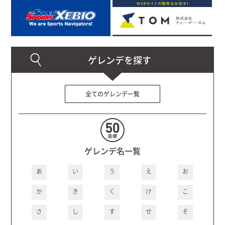
全てのゲレンデ一覧
ゲレンデ名一覧
あ
い
う
え
お
か
き
く
け
こ
さ
し
す
せ
そ