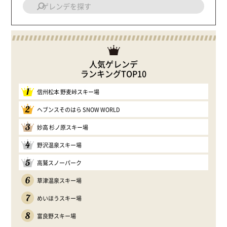
人気ゲレンデ
ランキングTOP10
1
信州松本 野麦峠スキー場
2
ヘブンスそのはら SNOW WORLD
3
妙高 杉ノ原スキー場
4
野沢温泉スキー場
5
高鷲スノーパーク
6
草津温泉スキー場
7
めいほうスキー場
8
富良野スキー場