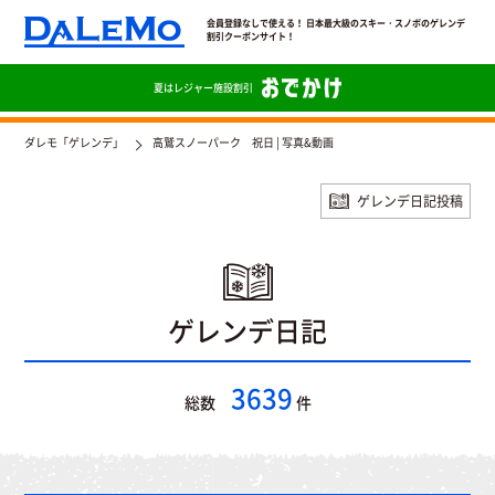
会員登録なしで使える！ 日本最大級のスキー・スノボのゲレンデ
割引クーポンサイト！
夏は
レジャー施設割引
ダレモ「ゲレンデ」
高鷲スノーパーク 祝日 | 写真&動画
ゲレンデ日記投稿
ゲレンデ日記
3639
総数
件