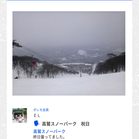
ダレモ会員
ＥＬ
高鷲スノーパーク 祝日
高鷲スノーパーク
終日曇ってました。