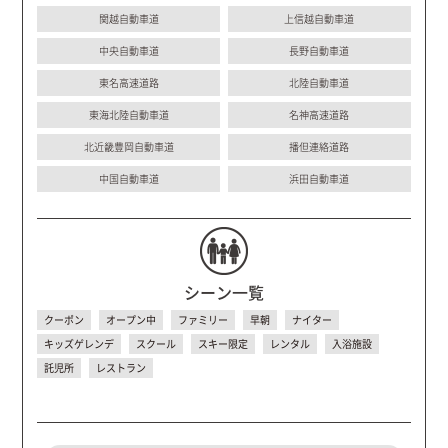
関越自動車道
上信越自動車道
中央自動車道
長野自動車道
東名高速道路
北陸自動車道
東海北陸自動車道
名神高速道路
北近畿豊岡自動車道
播但連絡道路
中国自動車道
浜田自動車道
シーン一覧
クーポン
オープン中
ファミリー
早朝
ナイター
キッズゲレンデ
スクール
スキー限定
レンタル
入浴施設
託児所
レストラン