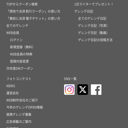
TOPからクーポン検索
1日ライターでプレゼント！
「現地で決済 割引クーポン」の使い方
ゲレンデ日記
「事前に決済 電子チケット」の使い方
全てのゲレンデ日記
全てのゲレンデ
ゲレンデ日記（写真）
WEB会員
ゲレンデ日記（動画）
ログイン
ゲレンデ日記の投稿方法
新規登録（無料）
WEB会員の特典
登録内容変更
次年度DMクーポン
フォトコンテスト
SNS一覧
NEWS
運営会社
WEB制作会社のご紹介
今年のゲレンデOPEN情報
提携ゲレンデ募集
広告掲載のご案内