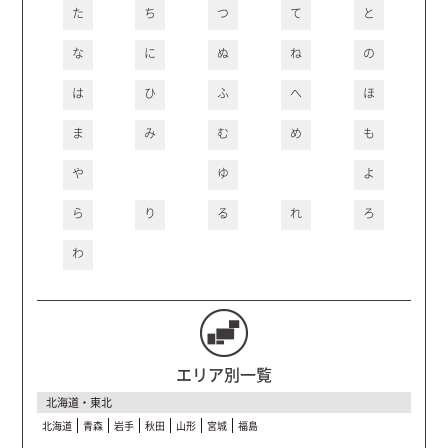
た
ち
つ
て
と
な
に
ぬ
ね
の
は
ひ
ふ
へ
ほ
ま
み
む
め
も
や
ゆ
よ
ら
り
る
れ
ろ
わ
エリア別一覧
北海道・東北
北海道
青森
岩手
秋田
山形
宮城
福島