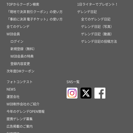
TOPからクーポン検索
1日ライターでプレゼント！
「現地で決済 割引クーポン」の使い方
ゲレンデ日記
「事前に決済 電子チケット」の使い方
全てのゲレンデ日記
全てのゲレンデ
ゲレンデ日記（写真）
WEB会員
ゲレンデ日記（動画）
ログイン
ゲレンデ日記の投稿方法
新規登録（無料）
WEB会員の特典
登録内容変更
次年度DMクーポン
フォトコンテスト
SNS一覧
NEWS
運営会社
WEB制作会社のご紹介
今年のゲレンデOPEN情報
提携ゲレンデ募集
広告掲載のご案内