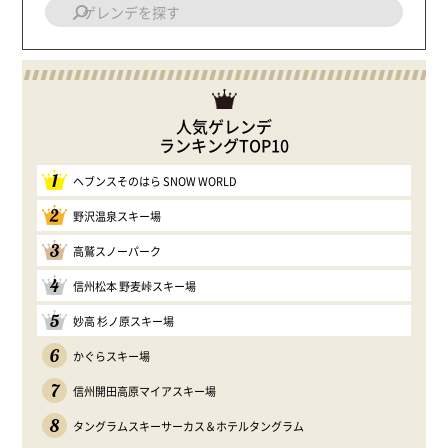
人気ゲレンデ
ランキングTOP10
1
ヘブンスそのはら SNOW WORLD
2
野沢温泉スキー場
3
高鷲スノーパーク
4
信州松本 野麦峠スキー場
5
妙高 杉ノ原スキー場
6
かぐらスキー場
7
信州開田高原マイアスキー場
8
タングラムスキーサーカス＆ホテルタングラム