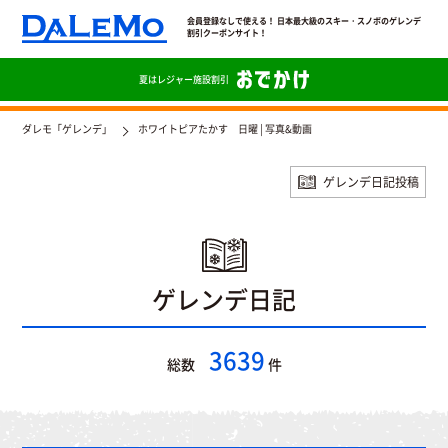
会員登録なしで使える！ 日本最大級のスキー・スノボのゲレンデ
割引クーポンサイト！
夏は
レジャー施設割引
ダレモ「ゲレンデ」
ホワイトピアたかす 日曜 | 写真&動画
ゲレンデ日記投稿
ゲレンデ日記
3639
総数
件