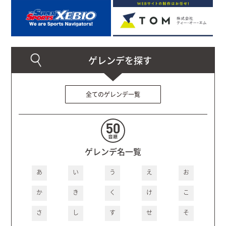
全てのゲレンデ一覧
ゲレンデ名一覧
あ
い
う
え
お
か
き
く
け
こ
さ
し
す
せ
そ