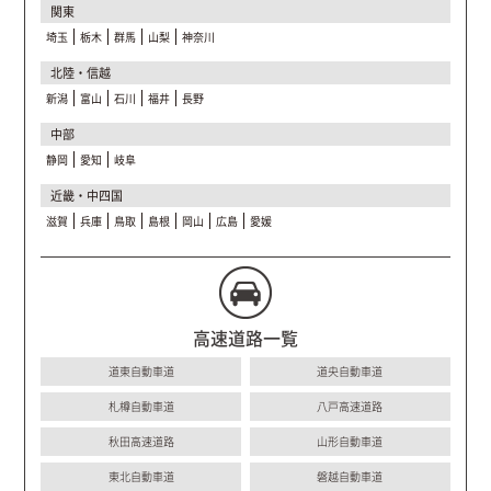
関東
埼玉
栃木
群馬
山梨
神奈川
北陸・信越
新潟
富山
石川
福井
長野
中部
静岡
愛知
岐阜
近畿・中四国
滋賀
兵庫
鳥取
島根
岡山
広島
愛媛
高速道路一覧
道東自動車道
道央自動車道
札樽自動車道
八戸高速道路
秋田高速道路
山形自動車道
東北自動車道
磐越自動車道