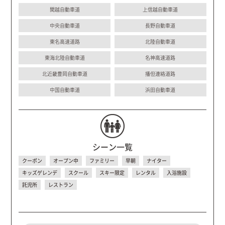
関越自動車道
上信越自動車道
中央自動車道
長野自動車道
東名高速道路
北陸自動車道
東海北陸自動車道
名神高速道路
北近畿豊岡自動車道
播但連絡道路
中国自動車道
浜田自動車道
シーン一覧
クーポン
オープン中
ファミリー
早朝
ナイター
キッズゲレンデ
スクール
スキー限定
レンタル
入浴施設
託児所
レストラン