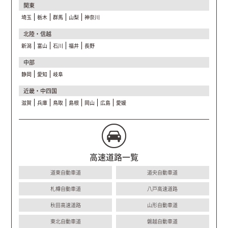
関東
埼玉
栃木
群馬
山梨
神奈川
北陸・信越
新潟
富山
石川
福井
長野
中部
静岡
愛知
岐阜
近畿・中四国
滋賀
兵庫
鳥取
島根
岡山
広島
愛媛
高速道路一覧
道東自動車道
道央自動車道
札樽自動車道
八戸高速道路
秋田高速道路
山形自動車道
東北自動車道
磐越自動車道