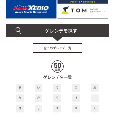
全てのゲレンデ一覧
ゲレンデ名一覧
あ
い
う
え
お
か
き
く
け
こ
さ
し
す
せ
そ