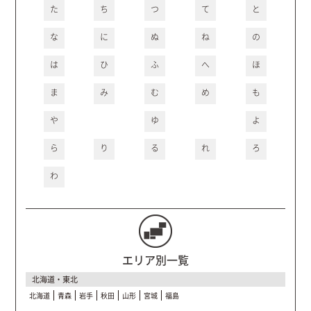
た
ち
つ
て
と
な
に
ぬ
ね
の
は
ひ
ふ
へ
ほ
ま
み
む
め
も
や
ゆ
よ
ら
り
る
れ
ろ
わ
エリア別一覧
北海道・東北
北海道
青森
岩手
秋田
山形
宮城
福島