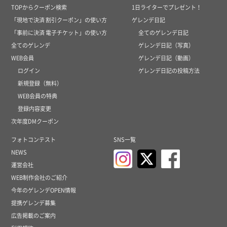
TOPからクーポン検索
1日ライターでプレゼント！
「現地で決済 割引クーポン」の使い方
ゲレンデ日記
「事前に決済 電子チケット」の使い方
全てのゲレンデ日記
全てのゲレンデ
ゲレンデ日記（写真）
WEB会員
ゲレンデ日記（動画）
ログイン
ゲレンデ日記の投稿方法
新規登録（無料）
WEB会員の特典
登録内容変更
次年度DMクーポン
フォトコンテスト
SNS一覧
NEWS
運営会社
WEB制作会社のご紹介
今年のゲレンデOPEN情報
提携ゲレンデ募集
広告掲載のご案内