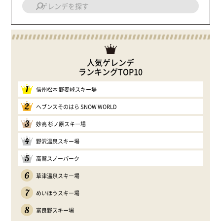
人気ゲレンデ
ランキングTOP10
1
信州松本 野麦峠スキー場
2
ヘブンスそのはら SNOW WORLD
3
妙高 杉ノ原スキー場
4
野沢温泉スキー場
5
高鷲スノーパーク
6
草津温泉スキー場
7
めいほうスキー場
8
富良野スキー場