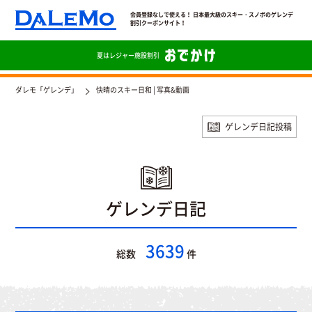
会員登録なしで使える！ 日本最大級のスキー・スノボのゲレンデ
割引クーポンサイト！
夏は
レジャー施設割引
ダレモ「ゲレンデ」
快晴のスキー日和 | 写真&動画
ゲレンデ日記投稿
ゲレンデ日記
3639
総数
件