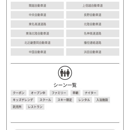
関越自動車道
上信越自動車道
中央自動車道
長野自動車道
東名高速道路
北陸自動車道
東海北陸自動車道
名神高速道路
北近畿豊岡自動車道
播但連絡道路
中国自動車道
浜田自動車道
シーン一覧
クーポン
オープン中
ファミリー
早朝
ナイター
キッズゲレンデ
スクール
スキー限定
レンタル
入浴施設
託児所
レストラン