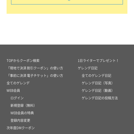
TOPからクーポン検索
1日ライターでプレゼント！
「現地で決済 割引クーポン」の使い方
ゲレンデ日記
「事前に決済 電子チケット」の使い方
全てのゲレンデ日記
全てのゲレンデ
ゲレンデ日記（写真）
WEB会員
ゲレンデ日記（動画）
ログイン
ゲレンデ日記の投稿方法
新規登録（無料）
WEB会員の特典
登録内容変更
次年度DMクーポン