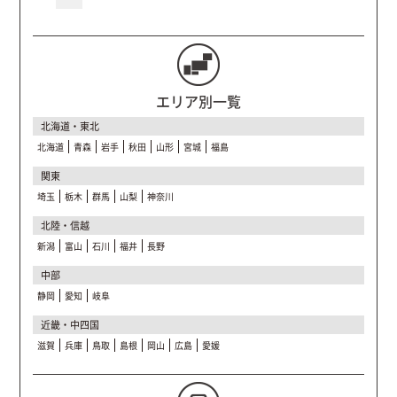
エリア別一覧
北海道・東北
北海道
青森
岩手
秋田
山形
宮城
福島
関東
埼玉
栃木
群馬
山梨
神奈川
北陸・信越
新潟
富山
石川
福井
長野
中部
静岡
愛知
岐阜
近畿・中四国
滋賀
兵庫
鳥取
島根
岡山
広島
愛媛