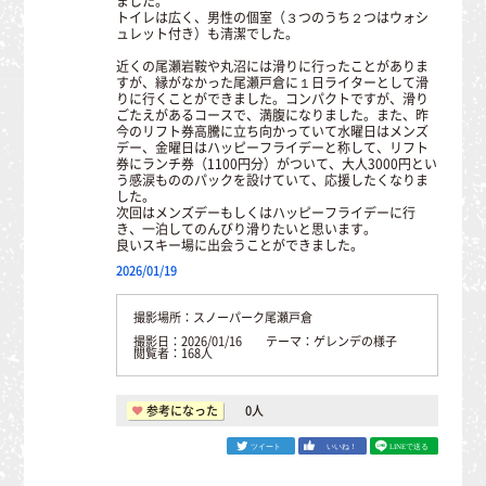
ました。
トイレは広く、男性の個室（３つのうち２つはウォシ
ュレット付き）も清潔でした。
近くの尾瀬岩鞍や丸沼には滑りに行ったことがありま
すが、縁がなかった尾瀬戸倉に１日ライターとして滑
りに行くことができました。コンパクトですが、滑り
ごたえがあるコースで、満腹になりました。また、昨
今のリフト券高騰に立ち向かっていて水曜日はメンズ
デー、金曜日はハッピーフライデーと称して、リフト
券にランチ券（1100円分）がついて、大人3000円とい
う感涙もののパックを設けていて、応援したくなりま
した。
次回はメンズデーもしくはハッピーフライデーに行
き、一泊してのんびり滑りたいと思います。
良いスキー場に出会うことができました。
2026/01/19
撮影場所：スノーパーク尾瀬戸倉
撮影日：2026/01/16 テーマ：ゲレンデの様子
閲覧者：168人
参考になった
0
人