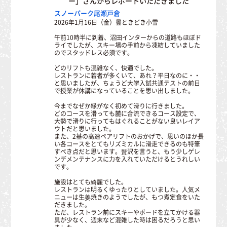
ー」さんからレポートいただきました
スノーパーク尾瀬戸倉
2026年1月16日（金）曇ときどき小雪
午前10時半に到着、沼田インターからの道路もほぼド
ライでしたが、スキー場の手前から凍結していました
のでスタッドレス必須です。
どのリフトも混雑なく、快適でした。
レストランに若者が多くいて、あれ？平日なのに・・
と思いましたが、ちょうど大学入試共通テストの前日
で授業が休講になっていることを思い出しました。
今までなぜか縁がなく初めて滑りに行きました。
どのコースを滑っても麓に合流できるコース設定で、
大勢で滑りに行ってもはぐれることがない良いレイア
ウトだと思いました。
また、2基の高速ペアリフトのおかげで、思いのほか長
い各コースをとてもリズミカルに滑走できるのも特筆
すべき点だと思います。贅沢を言うと、もう少しゲレ
ンデメンテナンスに力を入れていただけるとうれしい
です。
施設はとても綺麗でした。
レストランは明るくゆったりとしていました。人気メ
ニューは生姜焼きのようでしたが、もつ煮定食をいた
だきました。
ただ、レストラン前にスキーやボードを立てかける器
具が少なく、週末など混雑した時は困るだろうと思い