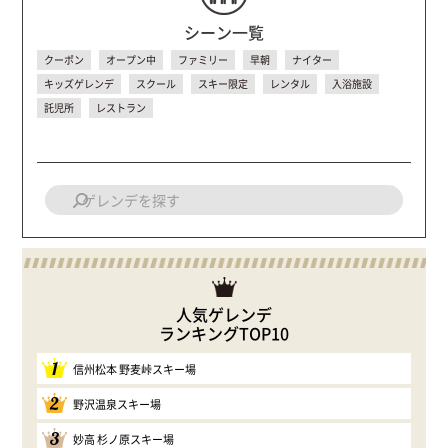
シーン一覧
クーポン
オープン中
ファミリー
早朝
ナイター
キッズゲレンデ
スクール
スキー限定
レンタル
入浴施設
託児所
レストラン
人気ゲレンデ
ランキングTOP10
1
信州松本 野麦峠スキー場
2
野沢温泉スキー場
3
妙高 杉ノ原スキー場