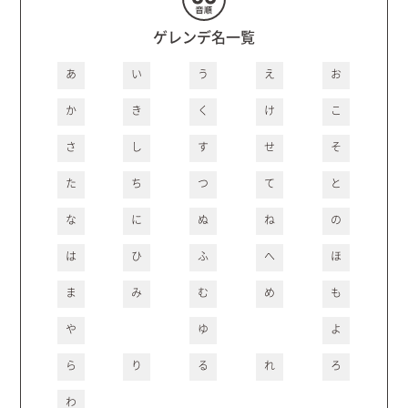
ゲレンデ名一覧
あ
い
う
え
お
か
き
く
け
こ
さ
し
す
せ
そ
た
ち
つ
て
と
な
に
ぬ
ね
の
は
ひ
ふ
へ
ほ
ま
み
む
め
も
や
ゆ
よ
ら
り
る
れ
ろ
わ