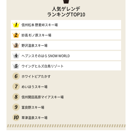
人気ゲレンデ
ランキングTOP10
1
信州松本 野麦峠スキー場
2
妙高 杉ノ原スキー場
3
野沢温泉スキー場
4
ヘブンスそのはら SNOW WORLD
5
ウイングヒルズ白鳥リゾート
6
ホワイトピアたかす
7
めいほうスキー場
8
信州開田高原マイアスキー場
9
富良野スキー場
10
草津温泉スキー場