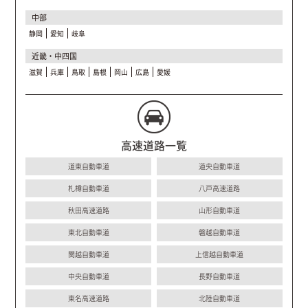
中部
静岡
愛知
岐阜
近畿・中四国
滋賀
兵庫
鳥取
島根
岡山
広島
愛媛
高速道路一覧
道東自動車道
道央自動車道
札樽自動車道
八戸高速道路
秋田高速道路
山形自動車道
東北自動車道
磐越自動車道
関越自動車道
上信越自動車道
中央自動車道
長野自動車道
東名高速道路
北陸自動車道