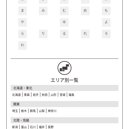
ま
み
む
め
も
や
ゆ
よ
ら
り
る
れ
ろ
わ
エリア別一覧
北海道・東北
北海道
青森
岩手
秋田
山形
宮城
福島
関東
埼玉
栃木
群馬
山梨
神奈川
北陸・信越
新潟
富山
石川
福井
長野