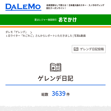
会員登録なしで使える！ 日本最大級のスキー・スノボのゲレンデ
割引クーポンサイト！
夏は
レジャー施設割引
ダレモ「ゲレンデ」
１日ライター「わごわご」さんからレポートいただきました | 写真&動画
ゲレンデ日記投稿
ゲレンデ日記
3639
総数
件