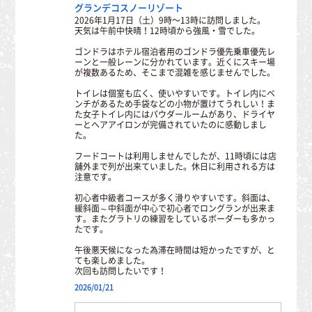
グランデコスノーリゾート
2026年1月17日（土）9時〜13時に訪問しました。
天気は午前中快晴！12時頃から強風・雪でした。
ゴンドラはホテル宿泊者用のゴンドラ優先乗車優先レ
ーンと一般レーンに分かれています。近くにスキー場
が複数あるため、そこまで混雑を感じませんでした。
トイレは個室も広く、使いやすいです。トイレ内にベ
ンチがあるため手袋などの小物が置けてうれしい！ま
た女子トイレ内にはパウダールームがあり、ドライヤ
ーとヘアアイロンが完備されていたのに感動しまし
た。
フードコートは利用しませんでしたが、11時頃には店
舗外まで列が出来ていました。休日に利用される方は
注意です。
初心者中級者コースが多く滑りやすいです。斜面は、
緩斜面～中斜面が中心で初心者でロングランが出来ま
す。またグラトリの練習をしているボーダーも多かっ
たです。
午後悪天候になった為滞在時間は短かったですが、と
ても楽しめました。
次回も訪問したいです！
2026/01/21