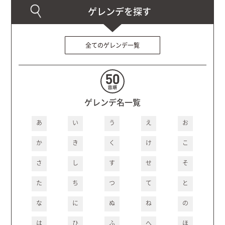
全てのゲレンデ一覧
ゲレンデ名一覧
あ
い
う
え
お
か
き
く
け
こ
さ
し
す
せ
そ
た
ち
つ
て
と
な
に
ぬ
ね
の
は
ひ
ふ
へ
ほ