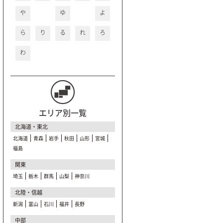
や
ゆ
よ
ら
り
る
れ
ろ
わ
エリア別一覧
北海道・東北
北海道
青森
岩手
秋田
山形
宮城
福島
関東
埼玉
栃木
群馬
山梨
神奈川
北陸・信越
新潟
富山
石川
福井
長野
中部