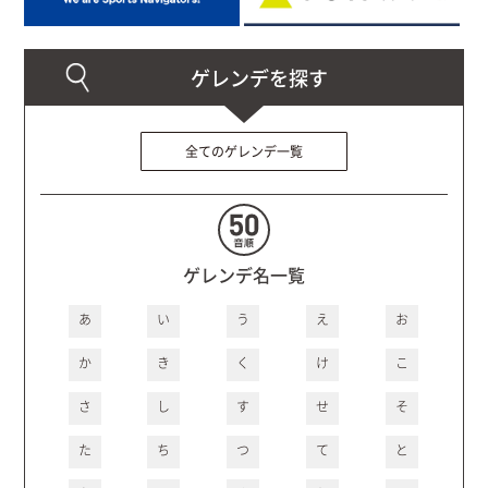
全てのゲレンデ一覧
ゲレンデ名一覧
あ
い
う
え
お
か
き
く
け
こ
さ
し
す
せ
そ
た
ち
つ
て
と