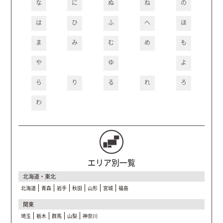
な
に
ぬ
ね
の
は
ひ
ふ
へ
ほ
ま
み
む
め
も
や
ゆ
よ
ら
り
る
れ
ろ
わ
エリア別一覧
北海道・東北
北海道
青森
岩手
秋田
山形
宮城
福島
関東
埼玉
栃木
群馬
山梨
神奈川