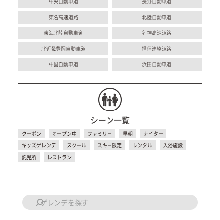
中央自動車道
長野自動車道
東名高速道路
北陸自動車道
東海北陸自動車道
名神高速道路
北近畿豊岡自動車道
播但連絡道路
中国自動車道
浜田自動車道
シーン一覧
クーポン
オープン中
ファミリー
早朝
ナイター
キッズゲレンデ
スクール
スキー限定
レンタル
入浴施設
託児所
レストラン