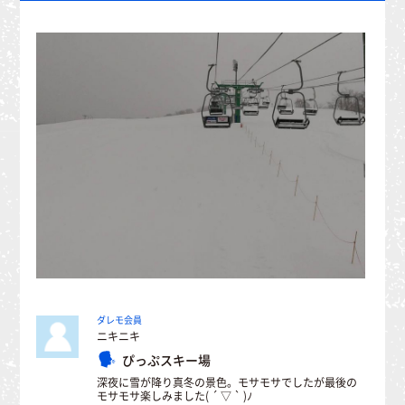
ダレモ会員
ニキニキ
ぴっぷスキー場
深夜に雪が降り真冬の景色。モサモサでしたが最後の
モサモサ楽しみました( ´ ▽ ` )ﾉ