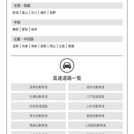
北陸・信越
新潟
富山
石川
福井
長野
中部
静岡
愛知
岐阜
近畿・中四国
滋賀
兵庫
鳥取
島根
岡山
広島
愛媛
高速道路一覧
道東自動車道
道央自動車道
札樽自動車道
八戸高速道路
秋田高速道路
山形自動車道
東北自動車道
磐越自動車道
関越自動車道
上信越自動車道