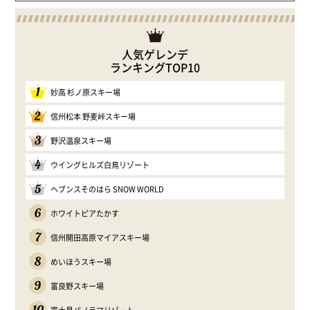
人気ゲレンデ
ランキングTOP10
1
妙高 杉ノ原スキー場
2
信州松本 野麦峠スキー場
3
野沢温泉スキー場
4
ウイングヒルズ白鳥リゾート
5
ヘブンスそのはら SNOW WORLD
6
ホワイトピアたかす
7
信州開田高原マイアスキー場
8
めいほうスキー場
9
富良野スキー場
10