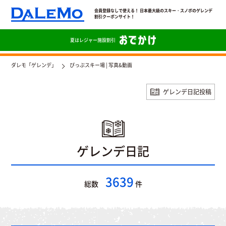
会員登録なしで使える！ 日本最大級のスキー・スノボのゲレンデ
割引クーポンサイト！
夏は
レジャー施設割引
ダレモ「ゲレンデ」
ぴっぷスキー場 | 写真&動画
ゲレンデ日記投稿
ゲレンデ日記
3639
総数
件