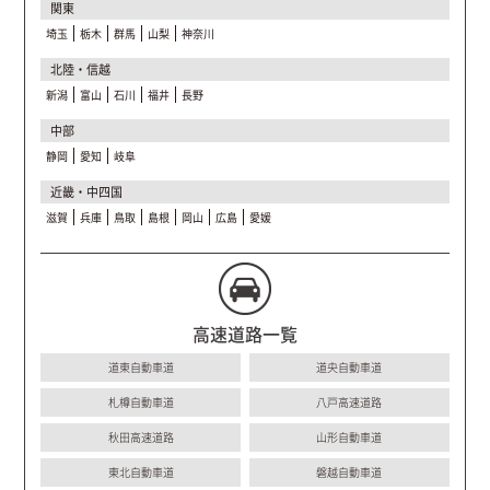
関東
埼玉
栃木
群馬
山梨
神奈川
北陸・信越
新潟
富山
石川
福井
長野
中部
静岡
愛知
岐阜
近畿・中四国
滋賀
兵庫
鳥取
島根
岡山
広島
愛媛
高速道路一覧
道東自動車道
道央自動車道
札樽自動車道
八戸高速道路
秋田高速道路
山形自動車道
東北自動車道
磐越自動車道