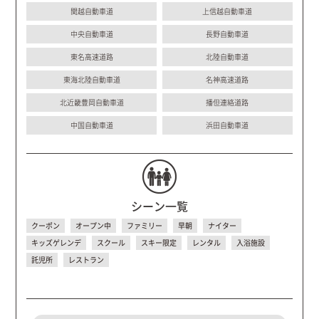
関越自動車道
上信越自動車道
中央自動車道
長野自動車道
東名高速道路
北陸自動車道
東海北陸自動車道
名神高速道路
北近畿豊岡自動車道
播但連絡道路
中国自動車道
浜田自動車道
シーン一覧
クーポン
オープン中
ファミリー
早朝
ナイター
キッズゲレンデ
スクール
スキー限定
レンタル
入浴施設
託児所
レストラン