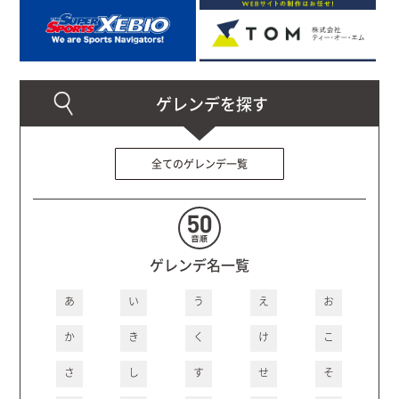
全てのゲレンデ一覧
ゲレンデ名一覧
あ
い
う
え
お
か
き
く
け
こ
さ
し
す
せ
そ