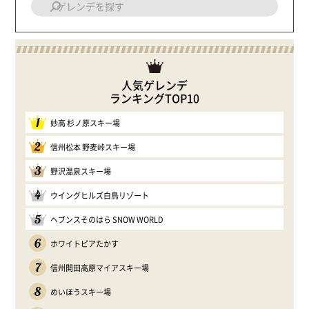
人気ゲレンデ
ランキングTOP10
1
妙高 杉ノ原スキー場
2
信州松本 野麦峠スキー場
3
野沢温泉スキー場
4
ウイングヒルズ白鳥リゾート
5
ヘブンスそのはら SNOW WORLD
6
ホワイトピアたかす
7
信州開田高原マイアスキー場
8
めいほうスキー場