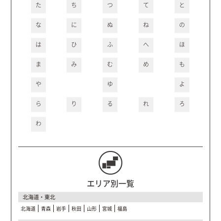
た
ち
つ
て
と
な
に
ぬ
ね
の
は
ひ
ふ
へ
ほ
ま
み
む
め
も
や
ゆ
よ
ら
り
る
れ
ろ
わ
エリア別一覧
北海道・東北
北海道
青森
岩手
秋田
山形
宮城
福島