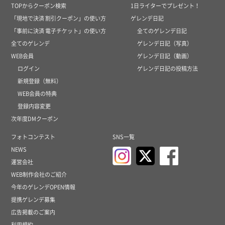
TOPからクーポン検索
1日ライターでプレゼント！
「現地で決済 割引クーポン」の使い方
ゲレンデ日記
「事前に決済 電子チケット」の使い方
全てのゲレンデ日記
全てのゲレンデ
ゲレンデ日記（写真）
WEB会員
ゲレンデ日記（動画）
ログイン
ゲレンデ日記の投稿方法
新規登録（無料）
WEB会員の特典
登録内容変更
次年度DMクーポン
フォトコンテスト
SNS一覧
NEWS
運営会社
WEB制作会社のご紹介
今年のゲレンデOPEN情報
提携ゲレンデ募集
広告掲載のご案内
利用規約