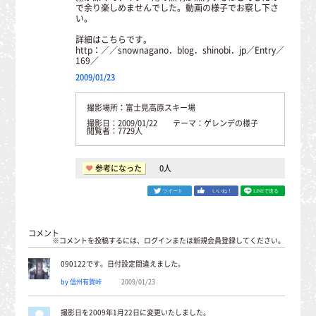
で余り楽しめませんでした。動画の様子でお察し下さ
い。
詳細はこちらです。
http：／／snownagano．blog．shinobi．jp／Entry／
169／
2009/01/23
撮影場所：富士見高原スキー場
撮影日：2009/01/22 テーマ：ゲレンデの様子
閲覧者：7729人
参考になった
0
人
コメント
※コメントを投稿するには、ログインまたは新規会員登録してください。
090122です。日付設定間違えました。
by 信州有賀峠
2009/01/23
撮影日を2009年1月22日に変更いたしました。