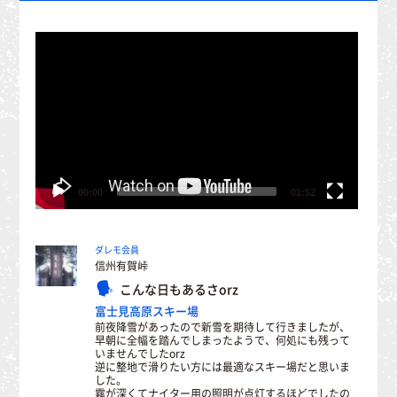
Video
Player
00:00
01:52
ダレモ会員
信州有賀峠
こんな日もあるさorz
富士見高原スキー場
前夜降雪があったので新雪を期待して行きましたが、
早朝に全幅を踏んでしまったようで、何処にも残って
いませんでしたorz
逆に整地で滑りたい方には最適なスキー場だと思いま
した。
霧が深くてナイター用の照明が点灯するほどでしたの