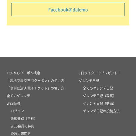
Facebook@dalemo
TOPからクーポン検索
1日ライターでプレゼント！
「現地で決済 割引クーポン」の使い方
ゲレンデ日記
「事前に決済 電子チケット」の使い方
全てのゲレンデ日記
全てのゲレンデ
ゲレンデ日記（写真）
WEB会員
ゲレンデ日記（動画）
ログイン
ゲレンデ日記の投稿方法
新規登録（無料）
WEB会員の特典
登録内容変更