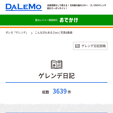
会員登録なしで使える！ 日本最大級のスキー・スノボのゲレンデ
割引クーポンサイト！
夏は
レジャー施設割引
ダレモ「ゲレンデ」
こんな日もあるさorz | 写真&動画
ゲレンデ日記投稿
ゲレンデ日記
3639
総数
件