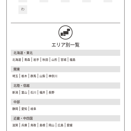
わ
エリア別一覧
北海道・東北
北海道
青森
岩手
秋田
山形
宮城
福島
関東
埼玉
栃木
群馬
山梨
神奈川
北陸・信越
新潟
富山
石川
福井
長野
中部
静岡
愛知
岐阜
近畿・中四国
滋賀
兵庫
鳥取
島根
岡山
広島
愛媛