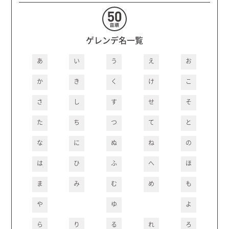
ゲレンデ名一覧
あ
い
う
え
お
か
き
く
け
こ
さ
し
す
せ
そ
た
ち
つ
て
と
な
に
ぬ
ね
の
は
ひ
ふ
へ
ほ
ま
み
む
め
も
や
ゆ
よ
ら
り
る
れ
ろ