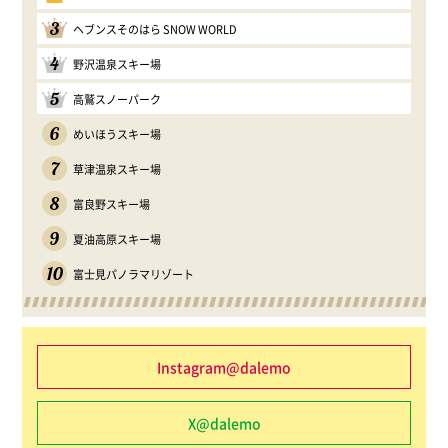
3
ヘブンスそのはら SNOW WORLD
4
野沢温泉スキー場
5
高鷲スノーパーク
6
めいほうスキー場
7
草津温泉スキー場
8
富良野スキー場
9
夏油高原スキー場
10
富士見パノラマリゾート
Instagram@dalemo
X@dalemo