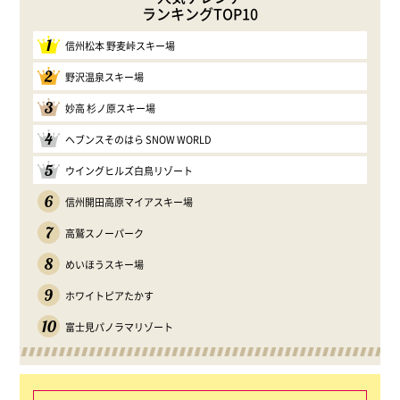
ランキングTOP10
1
信州松本 野麦峠スキー場
2
野沢温泉スキー場
3
妙高 杉ノ原スキー場
4
ヘブンスそのはら SNOW WORLD
5
ウイングヒルズ白鳥リゾート
6
信州開田高原マイアスキー場
7
高鷲スノーパーク
8
めいほうスキー場
9
ホワイトピアたかす
10
富士見パノラマリゾート