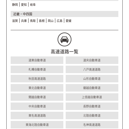
静岡
愛知
岐阜
近畿・中四国
滋賀
兵庫
鳥取
島根
岡山
広島
愛媛
高速道路一覧
道東自動車道
道央自動車道
札樽自動車道
八戸高速道路
秋田高速道路
山形自動車道
東北自動車道
磐越自動車道
関越自動車道
上信越自動車道
中央自動車道
長野自動車道
東名高速道路
北陸自動車道
東海北陸自動車道
名神高速道路