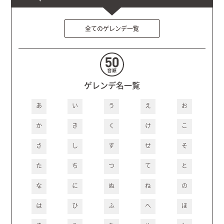
全てのゲレンデ一覧
ゲレンデ名一覧
あ
い
う
え
お
か
き
く
け
こ
さ
し
す
せ
そ
た
ち
つ
て
と
な
に
ぬ
ね
の
は
ひ
ふ
へ
ほ