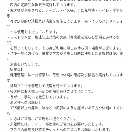
・館内の定期的な換気を実施しております。
・お客様が利用される、テーブル・イス等、また発券機・トイレ・手すり
等
々は定期的な清掃及び消毒を実施しています。尚トイレのハンドドライ
ヤ
ーは使用を中止しております。
・レストランは、飛沫防止対策の実施（客席数を減らし間隔をあけるな
ど）
を行っております、その為ご利用に際しお待ち頂く場合がございます。
・スキー場における、事故やケガが発生し救助に使用した資機材は使用後
に
消毒をいたします。
【従業員】
・健康管理には十分留意し、毎朝の体調の確認及び検温を実施しておりま
す。
・常時マスクを着用して接客を行っております。
・接客時にお客様と一定の間隔をあけさせて頂きます。
・うがい、手洗いを徹底しております。
【お客様へのお願い】
・37.5度以上の発熱、咳などの風邪のような症状のある方や体調のすぐれ
な
い方はご来館、ご来場をお控えください。
・入館時には、アルコール消毒のご協力をお願いいたします。
・マスクの着用及び咳エチケットへのご協力をお願いいたします。