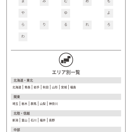
ま
み
む
め
も
や
ゆ
よ
ら
り
る
れ
ろ
わ
エリア別一覧
北海道・東北
北海道
青森
岩手
秋田
山形
宮城
福島
関東
埼玉
栃木
群馬
山梨
神奈川
北陸・信越
新潟
富山
石川
福井
長野
中部