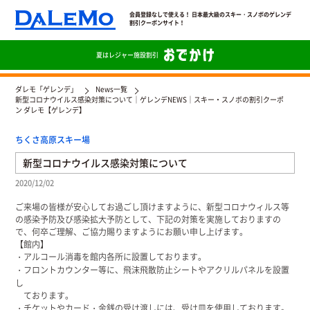
会員登録なしで使える！ 日本最大級のスキー・スノボのゲレンデ
割引クーポンサイト！
夏は
レジャー施設割引
ダレモ「ゲレンデ」
News一覧
新型コロナウイルス感染対策について｜ゲレンデNEWS｜スキー・スノボの割引クーポ
ン ダレモ【ゲレンデ】
ちくさ高原スキー場
新型コロナウイルス感染対策について
2020/12/02
ご来場の皆様が安心してお過ごし頂けますように、新型コロナウィルス等
の感染予防及び感染拡大予防として、下記の対策を実施しておりますの
で、何卒ご理解、ご協力賜りますようにお願い申し上げます。
【館内】
・アルコール消毒を館内各所に設置しております。
・フロントカウンター等に、飛沫飛散防止シートやアクリルパネルを設置
し
ております。
・チケットやカード・金銭の受け渡しには、受け皿を使用しております。