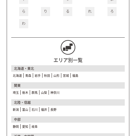
ら
り
る
れ
ろ
わ
エリア別一覧
北海道・東北
北海道
青森
岩手
秋田
山形
宮城
福島
関東
埼玉
栃木
群馬
山梨
神奈川
北陸・信越
新潟
富山
石川
福井
長野
中部
静岡
愛知
岐阜