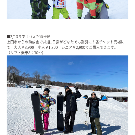
■2/13まで！うえだ菅平割
上田市からの助成金で共通1日券がどなたでも割引に！各チケット売場に
て 大人￥3,900 小人￥1,800 シニア￥2,900でご購入できます。
（リフト乗車8：30～）