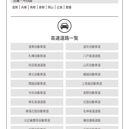
近畿・中四国
滋賀
兵庫
鳥取
島根
岡山
広島
愛媛
高速道路一覧
道東自動車道
道央自動車道
札樽自動車道
八戸高速道路
秋田高速道路
山形自動車道
東北自動車道
磐越自動車道
関越自動車道
上信越自動車道
中央自動車道
長野自動車道
東名高速道路
北陸自動車道
東海北陸自動車道
名神高速道路
北近畿豊岡自動車道
播但連絡道路