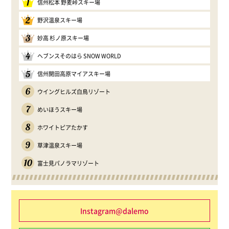
1
信州松本 野麦峠スキー場
2
野沢温泉スキー場
3
妙高 杉ノ原スキー場
4
ヘブンスそのはら SNOW WORLD
5
信州開田高原マイアスキー場
6
ウイングヒルズ白鳥リゾート
7
めいほうスキー場
8
ホワイトピアたかす
9
草津温泉スキー場
10
富士見パノラマリゾート
Instagram@dalemo