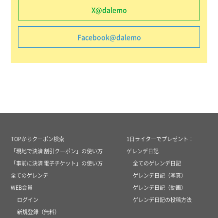
X@dalemo
Facebook@dalemo
TOPからクーポン検索
1日ライターでプレゼント！
「現地で決済 割引クーポン」の使い方
ゲレンデ日記
「事前に決済 電子チケット」の使い方
全てのゲレンデ日記
全てのゲレンデ
ゲレンデ日記（写真）
WEB会員
ゲレンデ日記（動画）
ログイン
ゲレンデ日記の投稿方法
新規登録（無料）