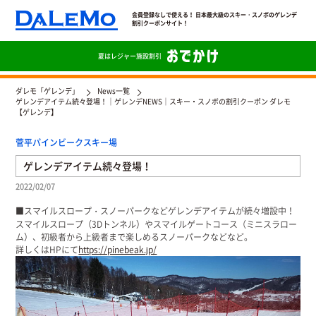
会員登録なしで使える！ 日本最大級のスキー・スノボのゲレンデ
割引クーポンサイト！
夏は
レジャー施設割引
ダレモ「ゲレンデ」
News一覧
ゲレンデアイテム続々登場！｜ゲレンデNEWS｜スキー・スノボの割引クーポン ダレモ
【ゲレンデ】
菅平パインビークスキー場
ゲレンデアイテム続々登場！
2022/02/07
■スマイルスロープ・スノーパークなどゲレンデアイテムが続々増設中！
スマイルスロープ（3Dトンネル）やスマイルゲートコース（ミニスラロー
ム）、初級者から上級者まで楽しめるスノーパークなどなど。
詳しくはHPにて
https://pinebeak.jp/