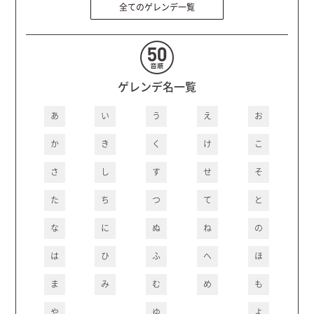
全てのゲレンデ一覧
ゲレンデ名一覧
あ
い
う
え
お
か
き
く
け
こ
さ
し
す
せ
そ
た
ち
つ
て
と
な
に
ぬ
ね
の
は
ひ
ふ
へ
ほ
ま
み
む
め
も
や
ゆ
よ