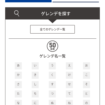
全てのゲレンデ一覧
ゲレンデ名一覧
あ
い
う
え
お
か
き
く
け
こ
さ
し
す
せ
そ
た
ち
つ
て
と
な
に
ぬ
ね
の