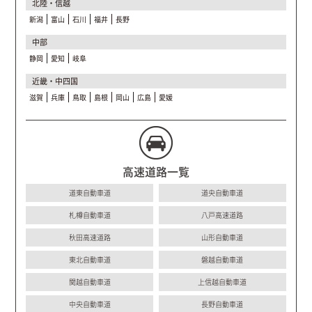
北陸・信越
新潟
富山
石川
福井
長野
中部
静岡
愛知
岐阜
近畿・中四国
滋賀
兵庫
鳥取
島根
岡山
広島
愛媛
高速道路一覧
道東自動車道
道央自動車道
札樽自動車道
八戸高速道路
秋田高速道路
山形自動車道
東北自動車道
磐越自動車道
関越自動車道
上信越自動車道
中央自動車道
長野自動車道