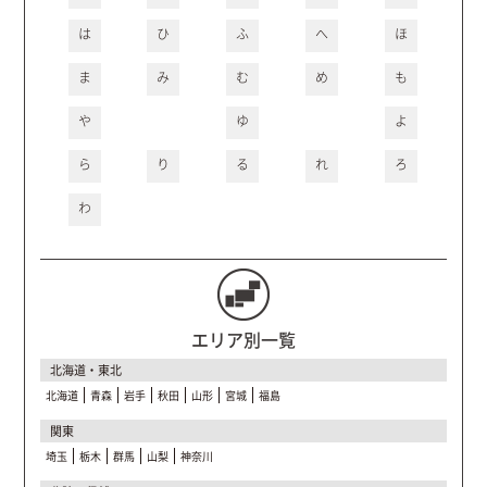
は
ひ
ふ
へ
ほ
ま
み
む
め
も
や
ゆ
よ
ら
り
る
れ
ろ
わ
エリア別一覧
北海道・東北
北海道
青森
岩手
秋田
山形
宮城
福島
関東
埼玉
栃木
群馬
山梨
神奈川