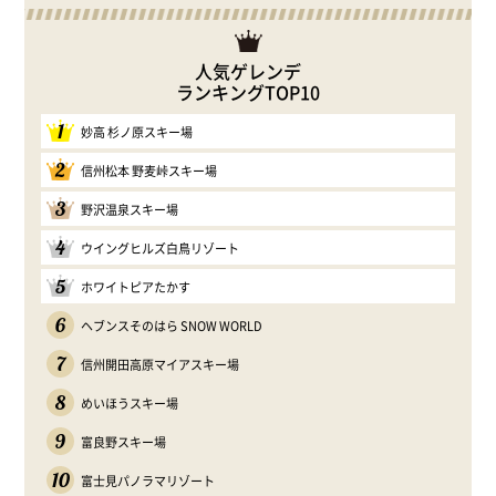
人気ゲレンデ
ランキングTOP10
1
妙高 杉ノ原スキー場
2
信州松本 野麦峠スキー場
3
野沢温泉スキー場
4
ウイングヒルズ白鳥リゾート
5
ホワイトピアたかす
6
ヘブンスそのはら SNOW WORLD
7
信州開田高原マイアスキー場
8
めいほうスキー場
9
富良野スキー場
10
富士見パノラマリゾート