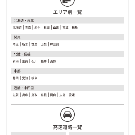
エリア別一覧
北海道・東北
北海道
青森
岩手
秋田
山形
宮城
福島
関東
埼玉
栃木
群馬
山梨
神奈川
北陸・信越
新潟
富山
石川
福井
長野
中部
静岡
愛知
岐阜
近畿・中四国
滋賀
兵庫
鳥取
島根
岡山
広島
愛媛
高速道路一覧