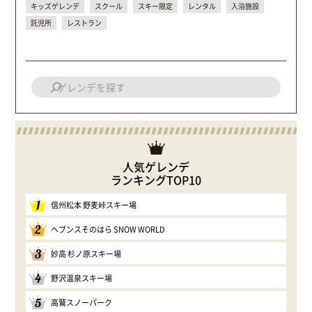
キッズゲレンデ
スクール
スキー限定
レンタル
入浴施設
託児所
レストラン
人気ゲレンデ
ランキングTOP10
1
信州松本 野麦峠スキー場
2
ヘブンスそのはら SNOW WORLD
3
妙高 杉ノ原スキー場
4
野沢温泉スキー場
5
高鷲スノーパーク