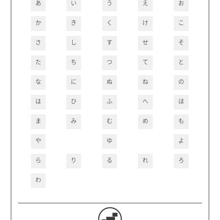
あ
い
う
え
お
か
き
く
け
こ
さ
し
す
せ
そ
た
ち
つ
て
と
な
に
ぬ
ね
の
は
ひ
ふ
へ
ほ
ま
み
む
め
も
や
ゆ
よ
ら
り
る
れ
ろ
わ