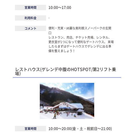
10:00～17:00
営業時間
-
利用料金
便利・充実・綺麗な奥利根スノーパークの玄関
コメント
口
レストラン、売店、チケット売場、レンタル、
更衣室が1つになって便利なゲートハウス。 来場
したらまずはゲートハウスでゲレンデに出る準
備を整えましょう！
レストハウス(ゲレンデ中腹のHOTSPOT/第2リフト乗
場）
10:00～20:00(金・土・祝前日～21:00)
営業時間