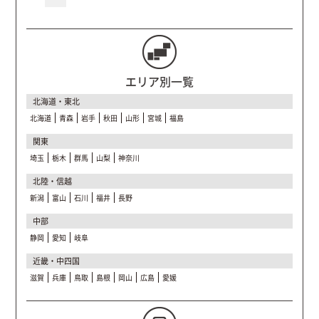
エリア別一覧
北海道・東北
北海道
青森
岩手
秋田
山形
宮城
福島
関東
埼玉
栃木
群馬
山梨
神奈川
北陸・信越
新潟
富山
石川
福井
長野
中部
静岡
愛知
岐阜
近畿・中四国
滋賀
兵庫
鳥取
島根
岡山
広島
愛媛