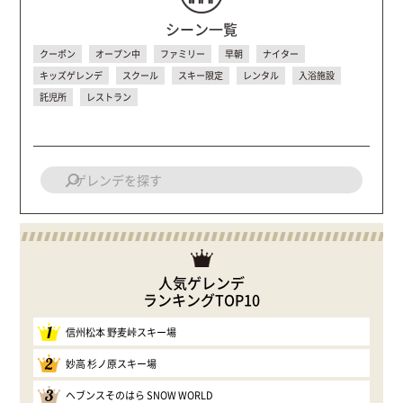
シーン一覧
クーポン
オープン中
ファミリー
早朝
ナイター
キッズゲレンデ
スクール
スキー限定
レンタル
入浴施設
託児所
レストラン
人気ゲレンデ
ランキングTOP10
1
信州松本 野麦峠スキー場
2
妙高 杉ノ原スキー場
3
ヘブンスそのはら SNOW WORLD