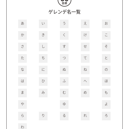
ゲレンデ名一覧
あ
い
う
え
お
か
き
く
け
こ
さ
し
す
せ
そ
た
ち
つ
て
と
な
に
ぬ
ね
の
は
ひ
ふ
へ
ほ
ま
み
む
め
も
や
ゆ
よ
ら
り
る
れ
ろ
わ