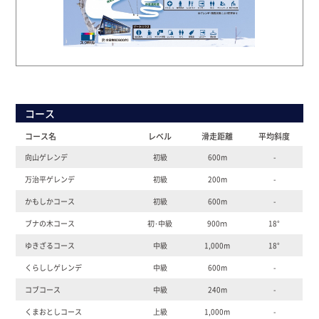
コース
コース名
レベル
滑走距離
平均斜度
向山ゲレンデ
初級
600m
-
万治平ゲレンデ
初級
200m
-
かもしかコース
初級
600m
-
ブナの木コース
初･中級
900ｍ
18°
ゆきざるコース
中級
1,000m
18°
くらししゲレンデ
中級
600m
-
コブコース
中級
240m
-
くまおとしコース
上級
1,000m
-