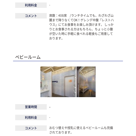
-
利用料金
席数：408席 /ランチタイムでも、わざわざ山
コメント
麓まで降りなくてOK！ゲレンデ中腹「レストハ
ウス」にてお食事をお楽しみ頂けます。 しっか
りとお食事される方はもちろん、ちょっと小腹
が空いた時に手軽に食べれる軽食もご用意して
おります。
ベビールーム
-
営業時間
-
利用料金
おむつ替えや授乳に使えるベビールームも完備
コメント
されております。