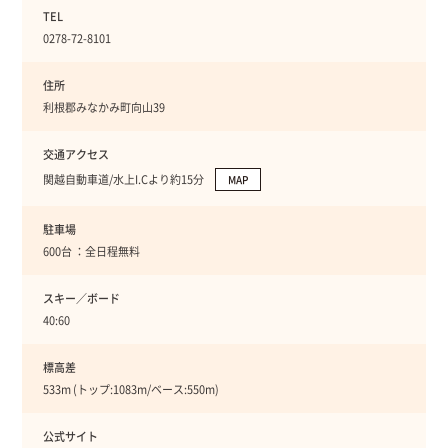
TEL
0278-72-8101
住所
利根郡みなかみ町向山39
交通アクセス
関越自動車道/水上I.Cより約15分
MAP
駐車場
600台 ：全日程無料
スキー／ボード
40:60
標高差
533m (トップ:1083m/ベース:550m)
公式サイト