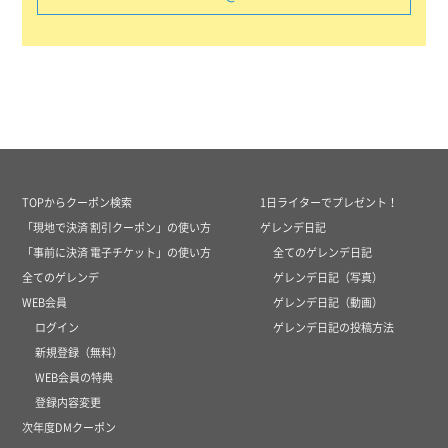
TOPからクーポン検索
1日ライターでプレゼント！
「現地で決済 割引クーポン」の使い方
ゲレンデ日記
「事前に決済 電子チケット」の使い方
全てのゲレンデ日記
全てのゲレンデ
ゲレンデ日記（写真）
WEB会員
ゲレンデ日記（動画）
ログイン
ゲレンデ日記の投稿方法
新規登録（無料）
WEB会員の特典
登録内容変更
次年度DMクーポン