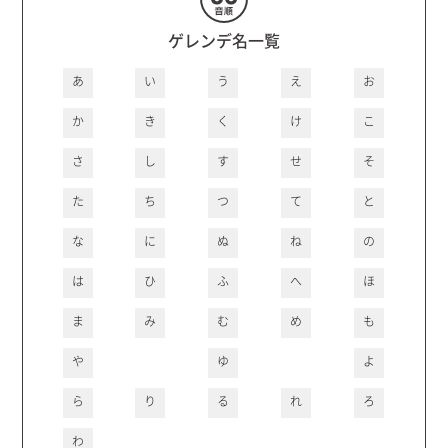
ゲレンデ名一覧
あ
い
う
え
お
か
き
く
け
こ
さ
し
す
せ
そ
た
ち
つ
て
と
な
に
ぬ
ね
の
は
ひ
ふ
へ
ほ
ま
み
む
め
も
や
ゆ
よ
ら
り
る
れ
ろ
わ