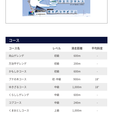
コース
コース名
レベル
滑走距離
平均斜度
向山ゲレンデ
初級
600m
-
万治平ゲレンデ
初級
200m
-
かもしかコース
初級
600m
-
ブナの木コース
初･中級
900ｍ
18°
ゆきざるコース
中級
1,000m
18°
くらししゲレンデ
中級
600m
-
コブコース
中級
240m
-
くまおとしコース
上級
1,000m
-