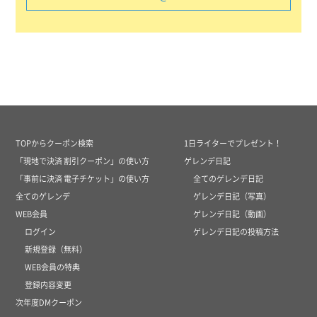
TOPからクーポン検索
1日ライターでプレゼント！
「現地で決済 割引クーポン」の使い方
ゲレンデ日記
「事前に決済 電子チケット」の使い方
全てのゲレンデ日記
全てのゲレンデ
ゲレンデ日記（写真）
WEB会員
ゲレンデ日記（動画）
ログイン
ゲレンデ日記の投稿方法
新規登録（無料）
WEB会員の特典
登録内容変更
次年度DMクーポン