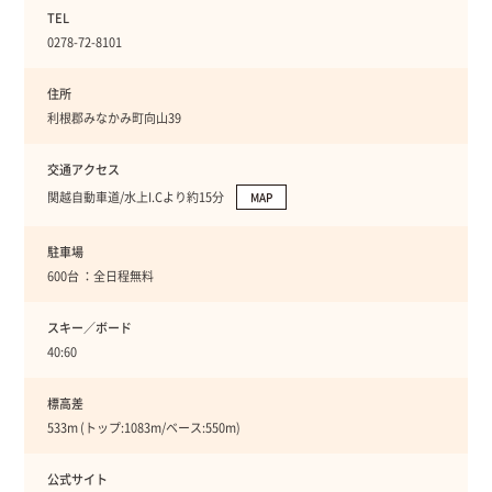
TEL
0278-72-8101
住所
利根郡みなかみ町向山39
交通アクセス
関越自動車道/水上I.Cより約15分
MAP
駐車場
600台 ：全日程無料
スキー／ボード
40:60
標高差
533m (トップ:1083m/ベース:550m)
公式サイト