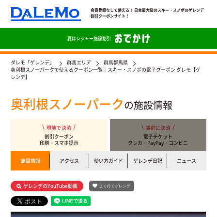
会員登録なしで使える！ 日本最大級のスキー・スノボのゲレンデ
割引クーポンサイト！
夏は
レジャー施設割引
ダレモ「ゲレンデ」
群馬エリア
群馬群馬県
奥利根スノーパークで使えるクーポン一覧｜スキー・スノボの電子クーポン ダレモ【ゲ
レンデ】
奥利根スノーパーク
の施設情報
現地で決済
事前に決済
割引クーポン
電子チケット
印刷・スマホ提示
クレカ・PayPay・コンビニ
施設情報
アクセス
使い方ガイド
ゲレンデ日記
ニュース
ゲレンデのYouTube動画
よく行くゲレンデ