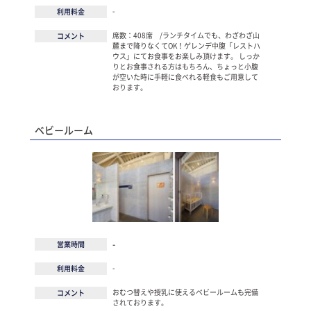
-
利用料金
席数：408席 /ランチタイムでも、わざわざ山
コメント
麓まで降りなくてOK！ゲレンデ中腹「レストハ
ウス」にてお食事をお楽しみ頂けます。 しっか
りとお食事される方はもちろん、ちょっと小腹
が空いた時に手軽に食べれる軽食もご用意して
おります。
ベビールーム
-
営業時間
-
利用料金
おむつ替えや授乳に使えるベビールームも完備
コメント
されております。