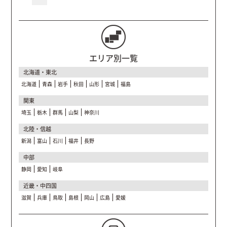
エリア別一覧
北海道・東北
北海道
青森
岩手
秋田
山形
宮城
福島
関東
埼玉
栃木
群馬
山梨
神奈川
北陸・信越
新潟
富山
石川
福井
長野
中部
静岡
愛知
岐阜
近畿・中四国
滋賀
兵庫
鳥取
島根
岡山
広島
愛媛