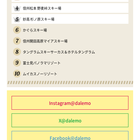
4
信州松本 野麦峠スキー場
5
妙高 杉ノ原スキー場
6
かぐらスキー場
7
信州開田高原マイアスキー場
8
タングラムスキーサーカス＆ホテルタングラム
9
富士見パノラマリゾート
10
ムイカスノーリゾート
Instagram@dalemo
X@dalemo
Facebook@dalemo