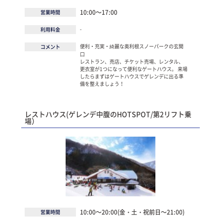
10:00～17:00
営業時間
-
利用料金
便利・充実・綺麗な奥利根スノーパークの玄関
コメント
口
レストラン、売店、チケット売場、レンタル、
更衣室が1つになって便利なゲートハウス。 来場
したらまずはゲートハウスでゲレンデに出る準
備を整えましょう！
レストハウス(ゲレンデ中腹のHOTSPOT/第2リフト乗
場）
10:00～20:00(金・土・祝前日～21:00)
営業時間