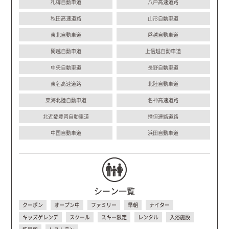
札樽自動車道
八戸高速道路
秋田高速道路
山形自動車道
東北自動車道
磐越自動車道
関越自動車道
上信越自動車道
中央自動車道
長野自動車道
東名高速道路
北陸自動車道
東海北陸自動車道
名神高速道路
北近畿豊岡自動車道
播但連絡道路
中国自動車道
浜田自動車道
シーン一覧
クーポン
オープン中
ファミリー
早朝
ナイター
キッズゲレンデ
スクール
スキー限定
レンタル
入浴施設