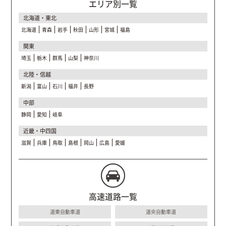
エリア別一覧
北海道・東北
北海道
青森
岩手
秋田
山形
宮城
福島
関東
埼玉
栃木
群馬
山梨
神奈川
北陸・信越
新潟
富山
石川
福井
長野
中部
静岡
愛知
岐阜
近畿・中四国
滋賀
兵庫
鳥取
島根
岡山
広島
愛媛
高速道路一覧
道東自動車道
道央自動車道