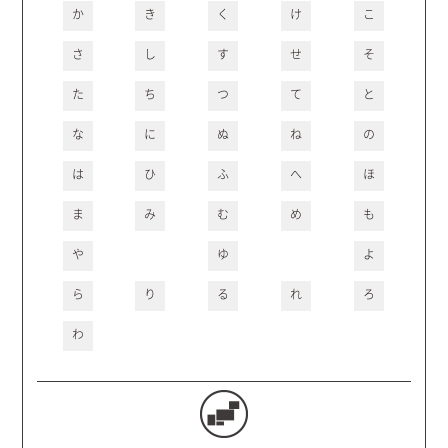
か
き
く
け
こ
さ
し
す
せ
そ
た
ち
つ
て
と
な
に
ぬ
ね
の
は
ひ
ふ
へ
ほ
ま
み
む
め
も
や
ゆ
よ
ら
り
る
れ
ろ
わ