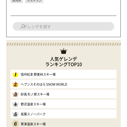
託児所
レストラン
人気ゲレンデ
ランキングTOP10
1
信州松本 野麦峠スキー場
2
ヘブンスそのはら SNOW WORLD
3
妙高 杉ノ原スキー場
4
野沢温泉スキー場
5
高鷲スノーパーク
6
草津温泉スキー場