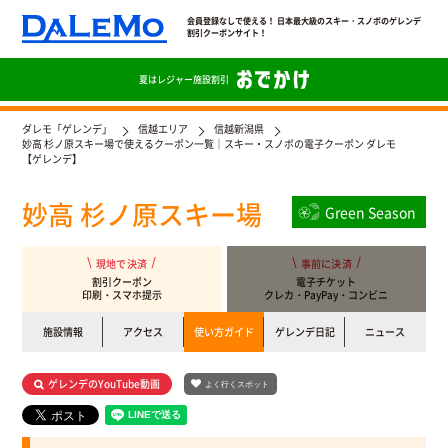
会員登録なしで使える！ 日本最大級のスキー・スノボのゲレンデ
割引クーポンサイト！
夏は
レジャー施設割引
ダレモ「ゲレンデ」
信越エリア
信越新潟県
妙高 杉ノ原スキー場で使えるクーポン一覧｜スキー・スノボの電子クーポン ダレモ
【ゲレンデ】
妙高 杉ノ原スキー場
Green Season
現地で決済
事前に決済
割引クーポン
電子チケット
印刷・スマホ提示
クレカ・PayPay・コンビニ
施設情報
アクセス
使い方ガイド
ゲレンデ日記
ニュース
ゲレンデのYouTube動画
よく行くスポット