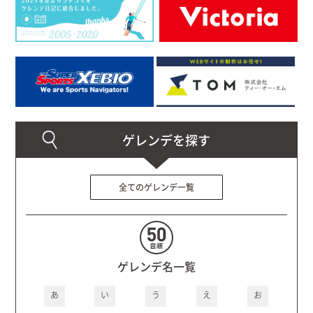
全てのゲレンデ一覧
ゲレンデ名一覧
あ
い
う
え
お