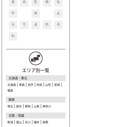
ま
み
む
め
も
や
ゆ
よ
ら
り
る
れ
ろ
わ
エリア別一覧
北海道・東北
北海道
青森
岩手
秋田
山形
宮城
福島
関東
埼玉
栃木
群馬
山梨
神奈川
北陸・信越
新潟
富山
石川
福井
長野