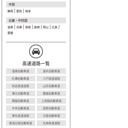
中部
静岡
愛知
岐阜
近畿・中四国
滋賀
兵庫
鳥取
島根
岡山
広島
愛媛
高速道路一覧
道東自動車道
道央自動車道
札樽自動車道
八戸高速道路
秋田高速道路
山形自動車道
東北自動車道
磐越自動車道
関越自動車道
上信越自動車道
中央自動車道
長野自動車道
東名高速道路
北陸自動車道
東海北陸自動車道
名神高速道路