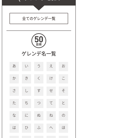
全てのゲレンデ一覧
ゲレンデ名一覧
あ
い
う
え
お
か
き
く
け
こ
さ
し
す
せ
そ
た
ち
つ
て
と
な
に
ぬ
ね
の
は
ひ
ふ
へ
ほ