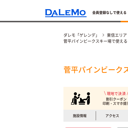
会員登録なしで使える
ダレモ「ゲレンデ」
東信エリア
菅平パインビークスキー場で使える
菅平パインビーク
現地で決済
割引クーポン
印刷・スマホ提
施設情報
アクセス