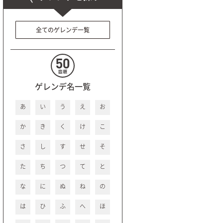
全てのゲレンデ一覧
ゲレンデ名一覧
あ
い
う
え
お
か
き
く
け
こ
さ
し
す
せ
そ
た
ち
つ
て
と
な
に
ぬ
ね
の
は
ひ
ふ
へ
ほ