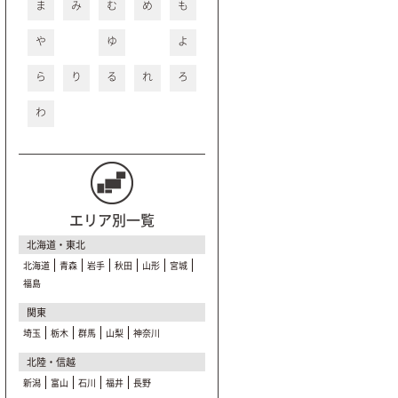
ま
み
む
め
も
や
ゆ
よ
ら
り
る
れ
ろ
わ
エリア別一覧
北海道・東北
北海道
青森
岩手
秋田
山形
宮城
福島
関東
埼玉
栃木
群馬
山梨
神奈川
北陸・信越
新潟
富山
石川
福井
長野