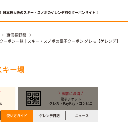
！ 日本最大級のスキー・スノボのゲレンデ割引クーポンサイト！
東信長野県
クーポン一覧｜スキー・スノボの電子クーポン ダレモ【ゲレンデ】
スキー場
事前に決済
電子チケット
示
クレカ・PayPay・コンビニ
使い方ガイド
ゲレンデ日記
ニュース