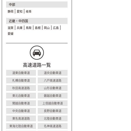
中部
静岡
愛知
岐阜
近畿・中四国
滋賀
兵庫
鳥取
島根
岡山
広島
愛媛
高速道路一覧
道東自動車道
道央自動車道
札樽自動車道
八戸高速道路
秋田高速道路
山形自動車道
東北自動車道
磐越自動車道
関越自動車道
上信越自動車道
中央自動車道
長野自動車道
東名高速道路
北陸自動車道
東海北陸自動車道
名神高速道路