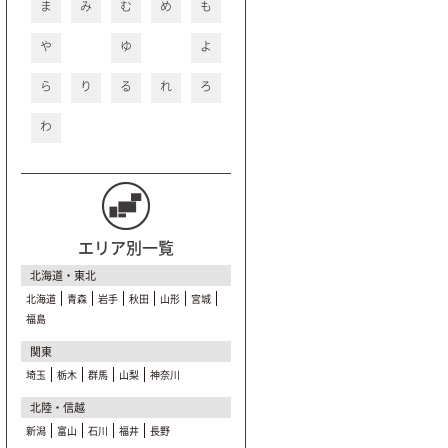
ま
み
む
め
も
や
ゆ
よ
ら
り
る
れ
ろ
わ
エリア別一覧
北海道・東北
北海道
青森
岩手
秋田
山形
宮城
福島
関東
埼玉
栃木
群馬
山梨
神奈川
北陸・信越
新潟
富山
石川
福井
長野