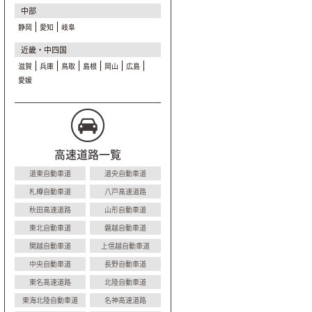
中部
静岡
愛知
岐阜
近畿・中四国
滋賀
兵庫
鳥取
島根
岡山
広島
愛媛
高速道路一覧
道東自動車道
道央自動車道
札樽自動車道
八戸高速道路
秋田高速道路
山形自動車道
東北自動車道
磐越自動車道
関越自動車道
上信越自動車道
中央自動車道
長野自動車道
東名高速道路
北陸自動車道
東海北陸自動車道
名神高速道路