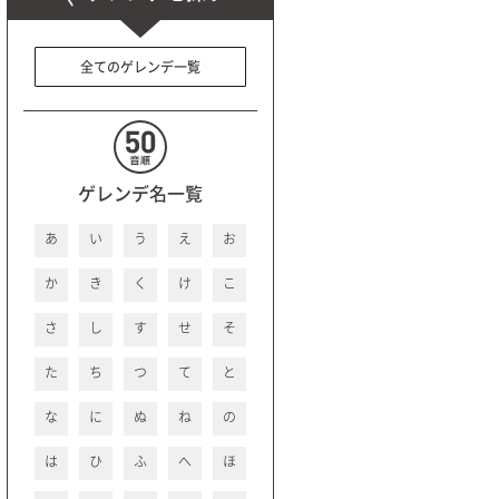
全てのゲレンデ一覧
ゲレンデ名一覧
あ
い
う
え
お
か
き
く
け
こ
さ
し
す
せ
そ
た
ち
つ
て
と
な
に
ぬ
ね
の
は
ひ
ふ
へ
ほ