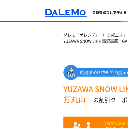
会員登録なしで使える
ダレモ「ゲレンデ」
上越エリア
YUZAWA SNOW LINK 湯
現地決済(ｽﾏﾎ画面の提示)
YUZAWA SNOW 
打丸山
の割引クーポ
現地で決済