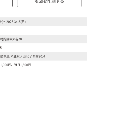
地図を印刷する
(土)〜2026.3/15(日)
村岡区中大谷701
75
動車道/八鹿氷ノ山I.Cより約20分
1,000円、特日1,500円