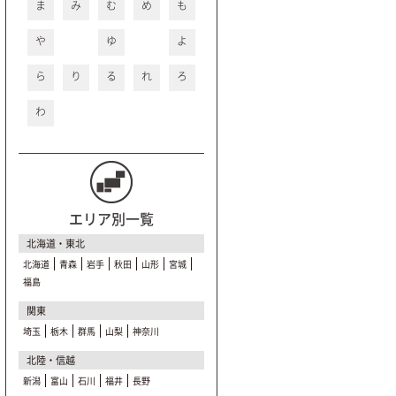
ま
み
む
め
も
や
ゆ
よ
ら
り
る
れ
ろ
わ
エリア別一覧
北海道・東北
北海道
青森
岩手
秋田
山形
宮城
福島
関東
埼玉
栃木
群馬
山梨
神奈川
北陸・信越
新潟
富山
石川
福井
長野