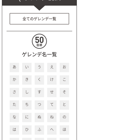
全てのゲレンデ一覧
ゲレンデ名一覧
あ
い
う
え
お
か
き
く
け
こ
さ
し
す
せ
そ
た
ち
つ
て
と
な
に
ぬ
ね
の
は
ひ
ふ
へ
ほ