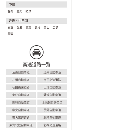
中部
静岡
愛知
岐阜
近畿・中四国
滋賀
兵庫
鳥取
島根
岡山
広島
愛媛
高速道路一覧
道東自動車道
道央自動車道
札樽自動車道
八戸高速道路
秋田高速道路
山形自動車道
東北自動車道
磐越自動車道
関越自動車道
上信越自動車道
中央自動車道
長野自動車道
東名高速道路
北陸自動車道
東海北陸自動車道
名神高速道路