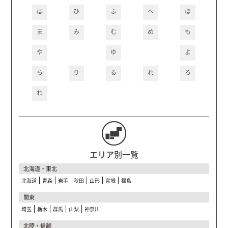
は
ひ
ふ
へ
ほ
ま
み
む
め
も
や
ゆ
よ
ら
り
る
れ
ろ
わ
エリア別一覧
北海道・東北
北海道
青森
岩手
秋田
山形
宮城
福島
関東
埼玉
栃木
群馬
山梨
神奈川
北陸・信越