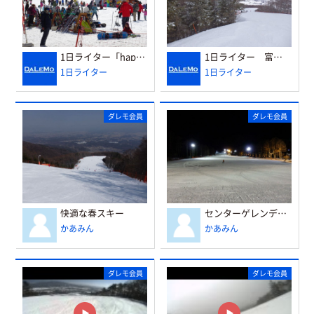
1日ライター「happyturn」さんよりレポートをいただきました
1日ライター 富士見パノラマ レポート
1日ライター
1日ライター
ダレモ会員
ダレモ会員
快適な春スキー
センターゲレンデのナイター
かあみん
かあみん
ダレモ会員
ダレモ会員