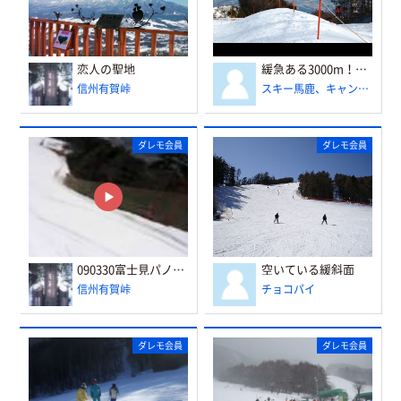
恋人の聖地
緩急ある3000m！眺望よし！この高度感がたまらない
信州有賀峠
スキー馬鹿、キャンプ馬鹿
ダレモ会員
ダレモ会員
090330富士見パノラマ
空いている緩斜面
信州有賀峠
チョコパイ
ダレモ会員
ダレモ会員