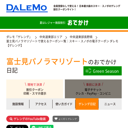
会員登録なしで使える！ 日本最大級のスキー・スノボのゲレンデ
割引クーポンサイト！
夏は
レジャー施設割引
ダレモ「ゲレンデ」
中央道東部エリア
中央道東部長野県
富士見パノラマリゾートで使えるクーポン一覧｜スキー・スノボの電子クーポン ダレモ
【ゲレンデ】
富士見パノラマリゾート
のおでかけ
日記
Green Season
現地で決済
事前に決済
割引クーポン
電子チケット
印刷・スマホ提示
クレカ・PayPay・コンビニ
施設情報
アクセス
使い方ガイド
ゲレンデ日記
ニュース
ゲレンデのYouTube動画
よく行くゲレンデ