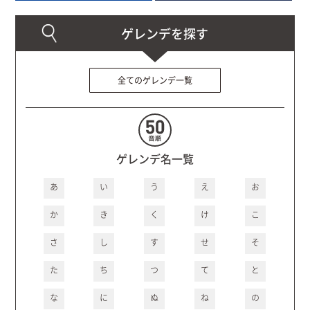
全てのゲレンデ一覧
ゲレンデ名一覧
あ
い
う
え
お
か
き
く
け
こ
さ
し
す
せ
そ
た
ち
つ
て
と
な
に
ぬ
ね
の