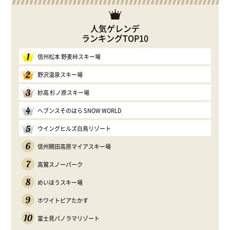
人気ゲレンデ
ランキングTOP10
1
信州松本 野麦峠スキー場
2
野沢温泉スキー場
3
妙高 杉ノ原スキー場
4
ヘブンスそのはら SNOW WORLD
5
ウイングヒルズ白鳥リゾート
6
信州開田高原マイアスキー場
7
高鷲スノーパーク
8
めいほうスキー場
9
ホワイトピアたかす
10
富士見パノラマリゾート