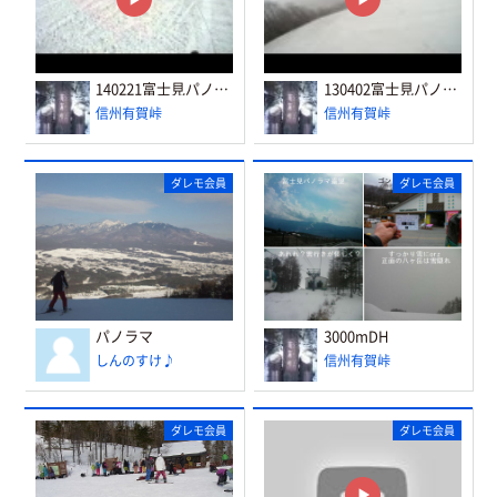
140221富士見パノラマ
130402富士見パノラマ3000mDHノンストップ
信州有賀峠
信州有賀峠
ダレモ会員
ダレモ会員
パノラマ
3000mDH
しんのすけ♪
信州有賀峠
ダレモ会員
ダレモ会員