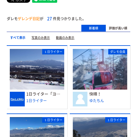
27
ダレモ
ゲレンデ日記
が
件見つかりました。
新着順
評価が高い順
すべて表示
写真のみ表示
動画のみ表示
１日ライター
ダレモ会員
1日ライター「ヨーコママ」さんからレポートいただきました
快晴！
1日ライター
ゆたちん
１日ライター
１日ライター