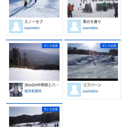
スノーモブ
雪のち曇り
eastneko
eastneko
ダレモ会員
ダレモ会員
3KmDH中間部と八ヶ岳
コブバーン
信州有賀峠
eastneko
ダレモ会員