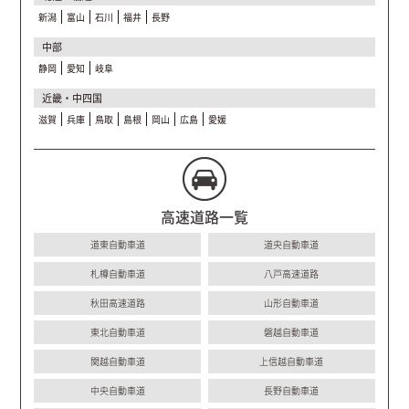
新潟
富山
石川
福井
長野
中部
静岡
愛知
岐阜
近畿・中四国
滋賀
兵庫
鳥取
島根
岡山
広島
愛媛
高速道路一覧
道東自動車道
道央自動車道
札樽自動車道
八戸高速道路
秋田高速道路
山形自動車道
東北自動車道
磐越自動車道
関越自動車道
上信越自動車道
中央自動車道
長野自動車道