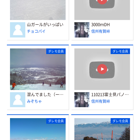
山ガールがいっぱい
3000ｍDH
チョコパイ
信州有賀峠
ダレモ会員
ダレモ会員
混んでました（ーー；）
110213富士見パノラマ
みぞちゃ
信州有賀峠
ダレモ会員
ダレモ会員