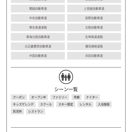
関越自動車道
上信越自動車道
中央自動車道
長野自動車道
東名高速道路
北陸自動車道
東海北陸自動車道
名神高速道路
北近畿豊岡自動車道
播但連絡道路
中国自動車道
浜田自動車道
シーン一覧
クーポン
オープン中
ファミリー
早朝
ナイター
キッズゲレンデ
スクール
スキー限定
レンタル
入浴施設
託児所
レストラン