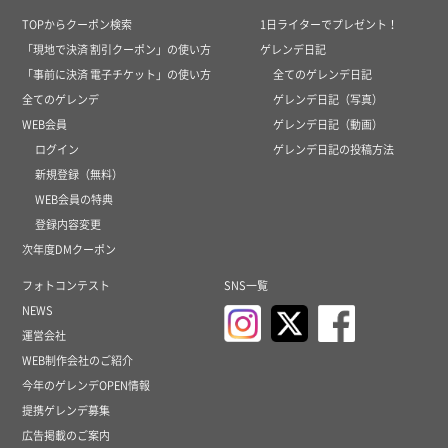
TOPからクーポン検索
1日ライターでプレゼント！
「現地で決済 割引クーポン」の使い方
ゲレンデ日記
「事前に決済 電子チケット」の使い方
全てのゲレンデ日記
全てのゲレンデ
ゲレンデ日記（写真）
WEB会員
ゲレンデ日記（動画）
ログイン
ゲレンデ日記の投稿方法
新規登録（無料）
WEB会員の特典
登録内容変更
次年度DMクーポン
フォトコンテスト
SNS一覧
NEWS
運営会社
WEB制作会社のご紹介
今年のゲレンデOPEN情報
提携ゲレンデ募集
広告掲載のご案内