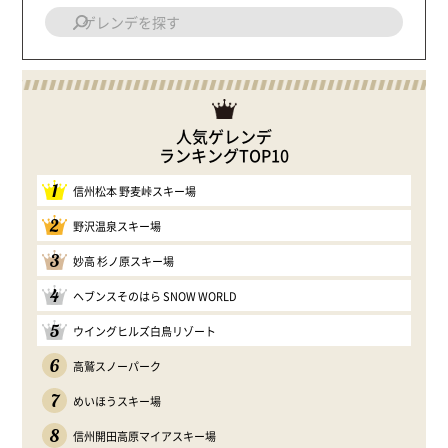
人気ゲレンデ
ランキングTOP10
1
信州松本 野麦峠スキー場
2
野沢温泉スキー場
3
妙高 杉ノ原スキー場
4
ヘブンスそのはら SNOW WORLD
5
ウイングヒルズ白鳥リゾート
6
高鷲スノーパーク
7
めいほうスキー場
8
信州開田高原マイアスキー場