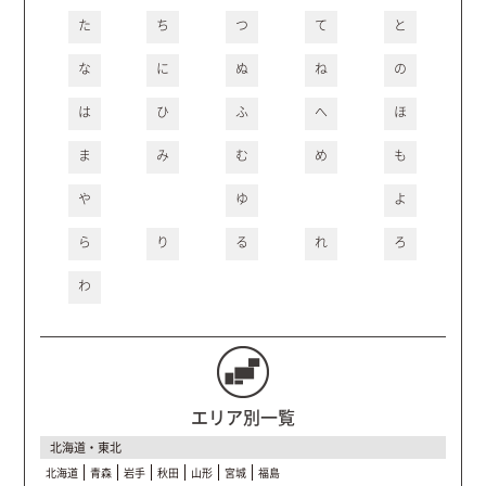
た
ち
つ
て
と
な
に
ぬ
ね
の
は
ひ
ふ
へ
ほ
ま
み
む
め
も
や
ゆ
よ
ら
り
る
れ
ろ
わ
エリア別一覧
北海道・東北
北海道
青森
岩手
秋田
山形
宮城
福島