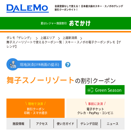
会員登録なしで使える！ 日本最大級のスキー・スノボのゲレンデ
割引クーポンサイト！
夏は
レジャー施設割引
ダレモ「ゲレンデ」
上越エリア
上越新潟県
舞子スノーリゾートで使えるクーポン一覧｜スキー・スノボの電子クーポン ダレモ【ゲ
レンデ】
現地決済(ｽﾏﾎ画面の提示)
舞子スノーリゾート
の割引クーポン
Green Season
現地で決済
事前に決済
割引クーポン
電子チケット
印刷・スマホ提示
クレカ・PayPay・コンビニ
施設情報
アクセス
使い方ガイド
ゲレンデ日記
ニュース