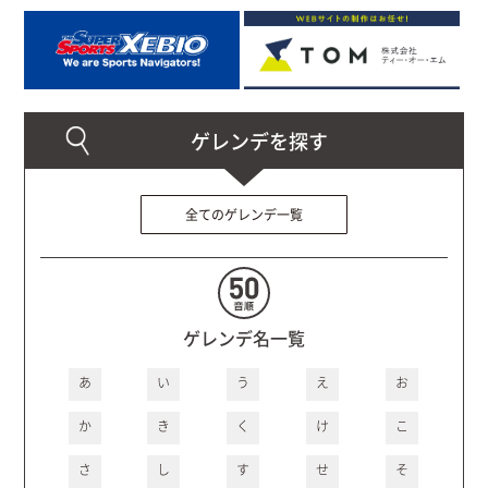
全てのゲレンデ一覧
ゲレンデ名一覧
あ
い
う
え
お
か
き
く
け
こ
さ
し
す
せ
そ