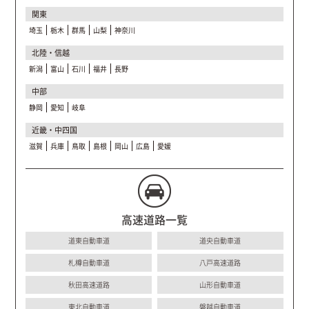
関東
埼玉
栃木
群馬
山梨
神奈川
北陸・信越
新潟
富山
石川
福井
長野
中部
静岡
愛知
岐阜
近畿・中四国
滋賀
兵庫
鳥取
島根
岡山
広島
愛媛
高速道路一覧
道東自動車道
道央自動車道
札樽自動車道
八戸高速道路
秋田高速道路
山形自動車道
東北自動車道
磐越自動車道