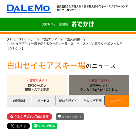
会員登録なしで使える！ 日本最大級のスキー・スノボのゲレンデ
割引クーポンサイト！
夏は
レジャー施設割引
ダレモ「ゲレンデ」
北陸エリア
北陸石川県
白山セイモアスキー場で使えるクーポン一覧｜スキー・スノボの電子クーポン ダレモ
【ゲレンデ】
白山セイモアスキー場
のニュース
現地で決済
事前に決済
割引クーポン
電子チケット
印刷・スマホ提示
クレカ・PayPay・コンビニ
施設情報
アクセス
使い方ガイド
ゲレンデ日記
ニュース
ゲレンデのYouTube動画
よく行くスポット