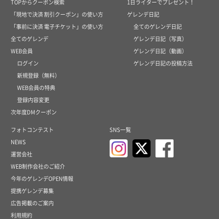
TOPからクーポン検索
1日ライターでプレゼント！
「現地で決済 割引クーポン」の使い方
ゲレンデ日記
「事前に決済 電子チケット」の使い方
全てのゲレンデ日記
全てのゲレンデ
ゲレンデ日記（写真）
WEB会員
ゲレンデ日記（動画）
ログイン
ゲレンデ日記の投稿方法
新規登録（無料）
WEB会員の特典
登録内容変更
次年度DMクーポン
フォトコンテスト
SNS一覧
NEWS
運営会社
WEB制作会社のご紹介
今年のゲレンデOPEN情報
提携ゲレンデ募集
広告掲載のご案内
利用規約