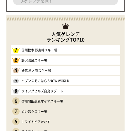
人気ゲレンデ
ランキングTOP10
1
信州松本 野麦峠スキー場
2
野沢温泉スキー場
3
妙高 杉ノ原スキー場
4
ヘブンスそのはら SNOW WORLD
5
ウイングヒルズ白鳥リゾート
6
信州開田高原マイアスキー場
7
めいほうスキー場
8
ホワイトピアたかす