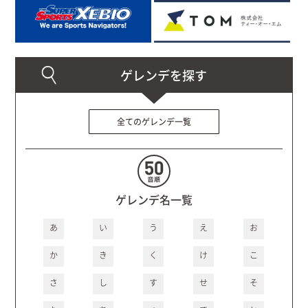
全てのゲレンデ一覧
ゲレンデ名一覧
あ
い
う
え
お
か
き
く
け
こ
さ
し
す
せ
そ