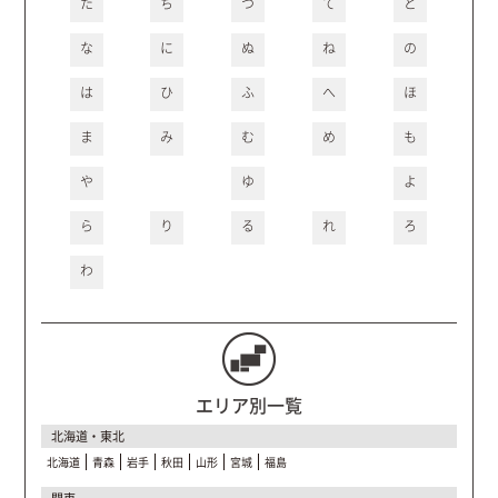
た
ち
つ
て
と
な
に
ぬ
ね
の
は
ひ
ふ
へ
ほ
ま
み
む
め
も
や
ゆ
よ
ら
り
る
れ
ろ
わ
エリア別一覧
北海道・東北
北海道
青森
岩手
秋田
山形
宮城
福島