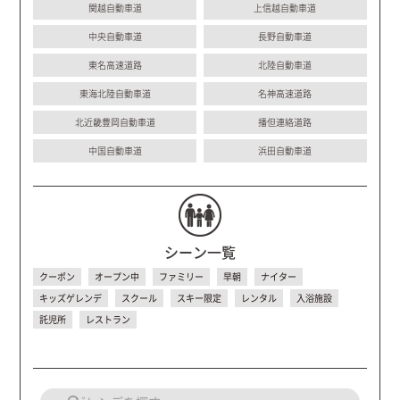
関越自動車道
上信越自動車道
中央自動車道
長野自動車道
東名高速道路
北陸自動車道
東海北陸自動車道
名神高速道路
北近畿豊岡自動車道
播但連絡道路
中国自動車道
浜田自動車道
シーン一覧
クーポン
オープン中
ファミリー
早朝
ナイター
キッズゲレンデ
スクール
スキー限定
レンタル
入浴施設
託児所
レストラン