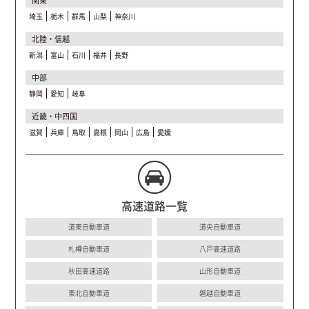
関東
埼玉
栃木
群馬
山梨
神奈川
北陸・信越
新潟
富山
石川
福井
長野
中部
静岡
愛知
岐阜
近畿・中四国
滋賀
兵庫
鳥取
島根
岡山
広島
愛媛
高速道路一覧
道東自動車道
道央自動車道
札樽自動車道
八戸高速道路
秋田高速道路
山形自動車道
東北自動車道
磐越自動車道