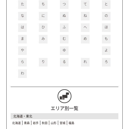
た
ち
つ
て
と
な
に
ぬ
ね
の
は
ひ
ふ
へ
ほ
ま
み
む
め
も
や
ゆ
よ
ら
り
る
れ
ろ
わ
エリア別一覧
北海道・東北
北海道
青森
岩手
秋田
山形
宮城
福島