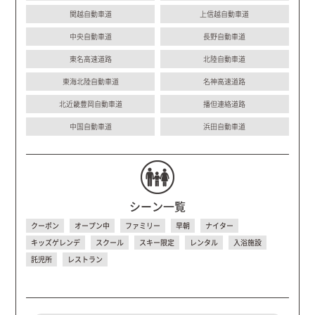
関越自動車道
上信越自動車道
中央自動車道
長野自動車道
東名高速道路
北陸自動車道
東海北陸自動車道
名神高速道路
北近畿豊岡自動車道
播但連絡道路
中国自動車道
浜田自動車道
シーン一覧
クーポン
オープン中
ファミリー
早朝
ナイター
キッズゲレンデ
スクール
スキー限定
レンタル
入浴施設
託児所
レストラン