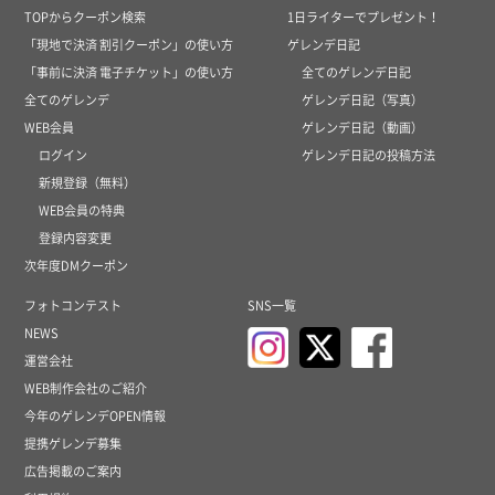
TOPからクーポン検索
1日ライターでプレゼント！
「現地で決済 割引クーポン」の使い方
ゲレンデ日記
「事前に決済 電子チケット」の使い方
全てのゲレンデ日記
全てのゲレンデ
ゲレンデ日記（写真）
WEB会員
ゲレンデ日記（動画）
ログイン
ゲレンデ日記の投稿方法
新規登録（無料）
WEB会員の特典
登録内容変更
次年度DMクーポン
フォトコンテスト
SNS一覧
NEWS
運営会社
WEB制作会社のご紹介
今年のゲレンデOPEN情報
提携ゲレンデ募集
広告掲載のご案内