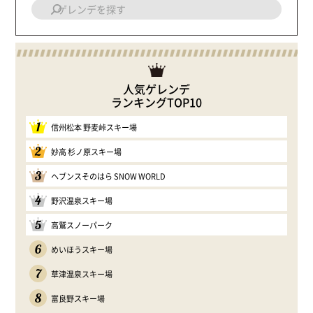
人気ゲレンデ
ランキングTOP10
1
信州松本 野麦峠スキー場
2
妙高 杉ノ原スキー場
3
ヘブンスそのはら SNOW WORLD
4
野沢温泉スキー場
5
高鷲スノーパーク
6
めいほうスキー場
7
草津温泉スキー場
8
富良野スキー場