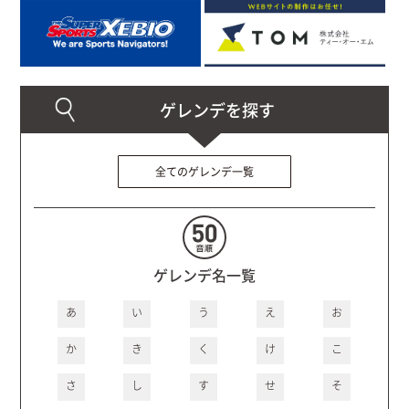
全てのゲレンデ一覧
ゲレンデ名一覧
あ
い
う
え
お
か
き
く
け
こ
さ
し
す
せ
そ