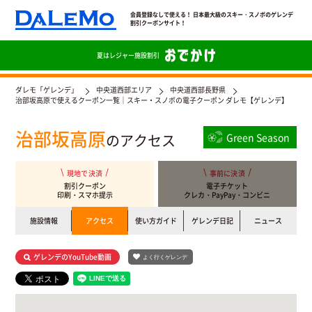
会員登録なしで使える！ 日本最大級のスキー・スノボのゲレンデ
割引クーポンサイト！
夏は
レジャー施設割引
ダレモ「ゲレンデ」
中央道西部エリア
中央道西部長野県
治部坂高原で使えるクーポン一覧｜スキー・スノボの電子クーポン ダレモ【ゲレンデ】
治部坂高原
のアクセス
Green Season
現地で決済
事前に決済
割引クーポン
電子チケット
印刷・スマホ提示
クレカ・PayPay・コンビニ
施設情報
アクセス
使い方ガイド
ゲレンデ日記
ニュース
ゲレンデのYouTube動画
よく行くゲレンデ