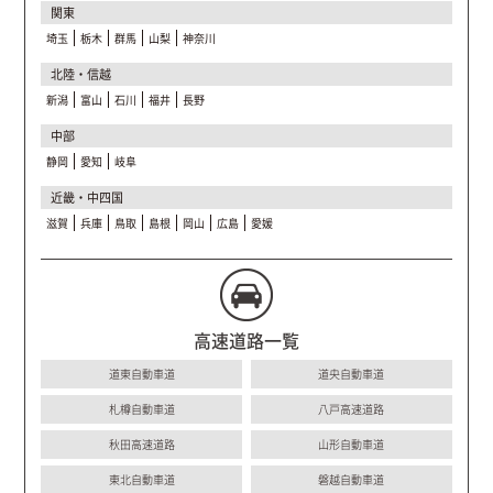
関東
埼玉
栃木
群馬
山梨
神奈川
北陸・信越
新潟
富山
石川
福井
長野
中部
静岡
愛知
岐阜
近畿・中四国
滋賀
兵庫
鳥取
島根
岡山
広島
愛媛
高速道路一覧
道東自動車道
道央自動車道
札樽自動車道
八戸高速道路
秋田高速道路
山形自動車道
東北自動車道
磐越自動車道