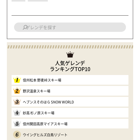
人気ゲレンデ
ランキングTOP10
1
信州松本 野麦峠スキー場
2
野沢温泉スキー場
3
ヘブンスそのはら SNOW WORLD
4
妙高 杉ノ原スキー場
5
信州開田高原マイアスキー場
6
ウイングヒルズ白鳥リゾート