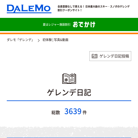
会員登録なしで使える！ 日本最大級のスキー・スノボのゲレンデ
割引クーポンサイト！
夏は
レジャー施設割引
ダレモ「ゲレンデ」
初体験 | 写真&動画
ゲレンデ日記投稿
ゲレンデ日記
3639
総数
件