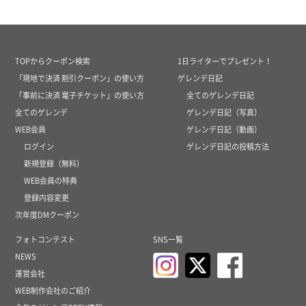
TOPからクーポン検索
1日ライターでプレゼント！
「現地で決済 割引クーポン」の使い方
ゲレンデ日記
「事前に決済 電子チケット」の使い方
全てのゲレンデ日記
全てのゲレンデ
ゲレンデ日記（写真）
WEB会員
ゲレンデ日記（動画）
ログイン
ゲレンデ日記の投稿方法
新規登録（無料）
WEB会員の特典
登録内容変更
次年度DMクーポン
フォトコンテスト
SNS一覧
NEWS
運営会社
WEB制作会社のご紹介