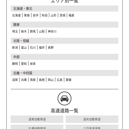
エリア別一覧
北海道・東北
北海道
青森
岩手
秋田
山形
宮城
福島
関東
埼玉
栃木
群馬
山梨
神奈川
北陸・信越
新潟
富山
石川
福井
長野
中部
静岡
愛知
岐阜
近畿・中四国
滋賀
兵庫
鳥取
島根
岡山
広島
愛媛
高速道路一覧
道東自動車道
道央自動車道
札樽自動車道
八戸高速道路