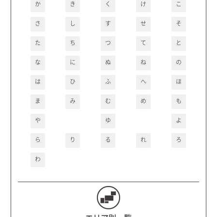
か
き
く
け
こ
さ
し
す
せ
そ
た
ち
つ
て
と
な
に
ぬ
ね
の
は
ひ
ふ
へ
ほ
ま
み
む
め
も
や
ゆ
よ
ら
り
る
れ
ろ
わ