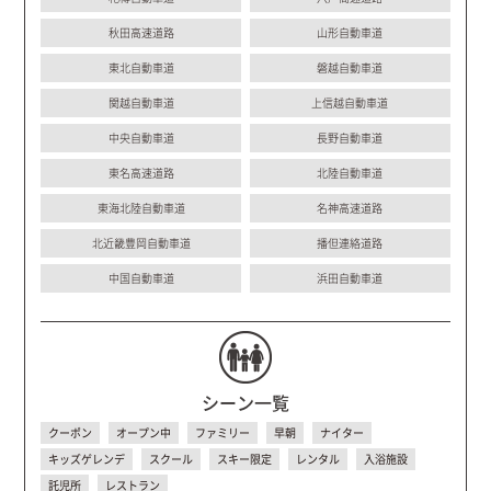
秋田高速道路
山形自動車道
東北自動車道
磐越自動車道
関越自動車道
上信越自動車道
中央自動車道
長野自動車道
東名高速道路
北陸自動車道
東海北陸自動車道
名神高速道路
北近畿豊岡自動車道
播但連絡道路
中国自動車道
浜田自動車道
シーン一覧
クーポン
オープン中
ファミリー
早朝
ナイター
キッズゲレンデ
スクール
スキー限定
レンタル
入浴施設
託児所
レストラン