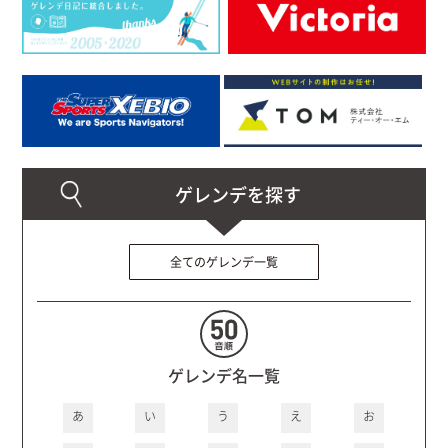
全てのゲレンデ一覧
ゲレンデ名一覧
あ
い
う
え
お