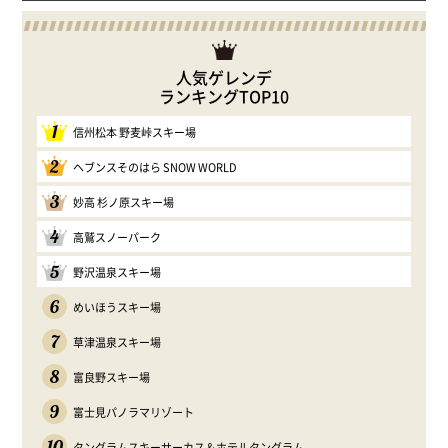
人気ゲレンデ
ランキングTOP10
1
信州松本 野麦峠スキー場
2
ヘブンスそのはら SNOW WORLD
3
妙高 杉ノ原スキー場
4
高鷲スノーパーク
5
野沢温泉スキー場
6
めいほうスキー場
7
草津温泉スキー場
8
富良野スキー場
9
富士見パノラマリゾート
10
タングラムスキーサーカス＆ホテルタングラム