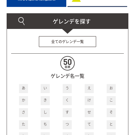
全てのゲレンデ一覧
ゲレンデ名一覧
あ
い
う
え
お
か
き
く
け
こ
さ
し
す
せ
そ
た
ち
つ
て
と