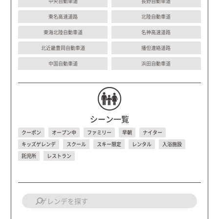
中央自動車道
長野自動車道
東名高速道路
北陸自動車道
東海北陸自動車道
名神高速道路
北近畿豊岡自動車道
播但連絡道路
中国自動車道
浜田自動車道
シーン一覧
クーポン
オープン中
ファミリー
早朝
ナイター
キッズゲレンデ
スクール
スキー限定
レンタル
入浴施設
託児所
レストラン