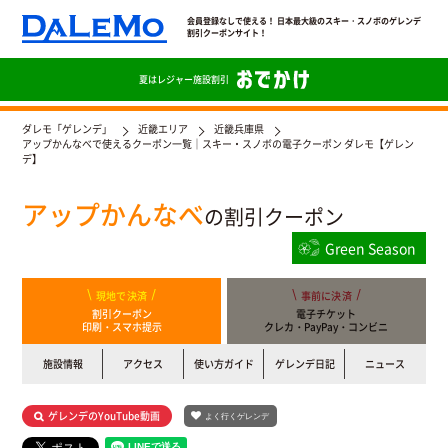
会員登録なしで使える！ 日本最大級のスキー・スノボのゲレンデ
割引クーポンサイト！
夏は
レジャー施設割引
ダレモ「ゲレンデ」
近畿エリア
近畿兵庫県
アップかんなべで使えるクーポン一覧｜スキー・スノボの電子クーポン ダレモ【ゲレン
デ】
アップかんなべ
の割引クーポン
Green Season
現地で決済
事前に決済
割引クーポン
電子チケット
印刷・スマホ提示
クレカ・PayPay・コンビニ
施設情報
アクセス
使い方ガイド
ゲレンデ日記
ニュース
ゲレンデのYouTube動画
よく行くゲレンデ