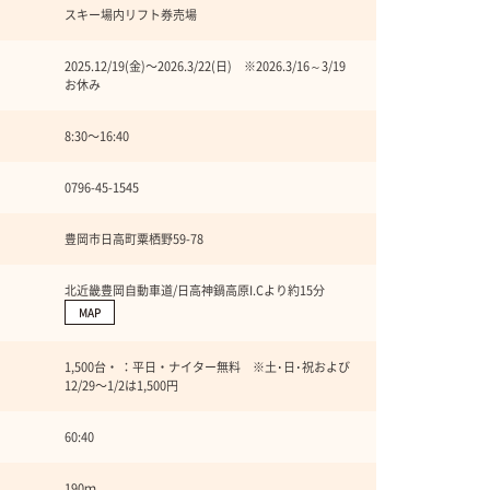
スキー場内リフト券売場
2025.12/19(金)〜2026.3/22(日) ※2026.3/16～3/19
お休み
8:30〜16:40
0796-45-1545
豊岡市日高町粟栖野59-78
北近畿豊岡自動車道/日高神鍋高原I.Cより約15分
MAP
1,500台・ ：平日・ナイター無料 ※土･日･祝および
12/29〜1/2は1,500円
60:40
190ｍ