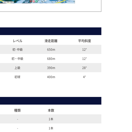
レベル
滑走距離
平均斜度
初･中級
650m
12°
初・中級
680m
12°
上級
390m
28°
初球
400m
4°
種類
本数
-
1本
-
1本