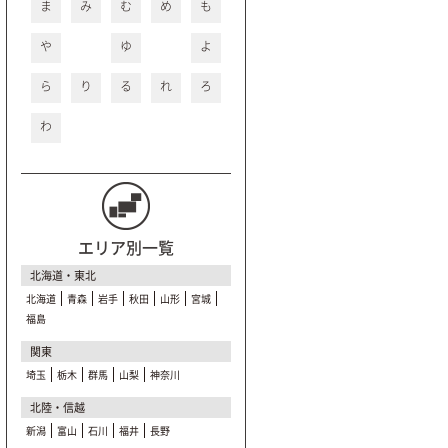
ま
み
む
め
も
や
ゆ
よ
ら
り
る
れ
ろ
わ
エリア別一覧
北海道・東北
北海道
青森
岩手
秋田
山形
宮城
福島
関東
埼玉
栃木
群馬
山梨
神奈川
北陸・信越
新潟
富山
石川
福井
長野