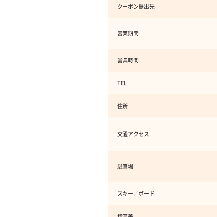
クーポン提出先
営業期間
営業時間
TEL
住所
交通アクセス
駐車場
スキー／ボード
標高差