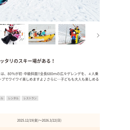
ッタリのスキー場がある！
、80％が初･中級斜面!!全長680ｍの広々ゲレンデを、４人乗
ープでワイワイ楽しめますよ♪さらに…子どもも大人も楽しめる
ール
レンタル
レストラン
2025.12/19(金)〜2026.3/22(日)