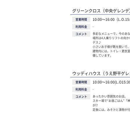
グリーンクロス（中央ゲレンデ
10:00～16:00（L.O.15
営業時間
-
利用料金
多彩なメニューで、今のあ
コメント
場所は4人乗りリフトの向か
デス♪
小さいお子様が靴を脱いで、
建物内には、トイレ・更衣
備しています。
ウッディハウス（うえ野平ゲレ
10:00～16:00(L.O15:3
営業時間
-
利用料金
あったかい雰囲気のお店。
コメント
スキー場で“お昼ごはん”「
が!?
定食には、みそ汁と漬物が付