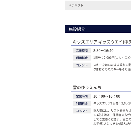
ペアリフト
施設紹介
キッズエリア キッズウエイ(中
8:30〜16:40
営業時間
1日券：2,000円(大人・こ
利用料金
スキーをはいたまま乗れる
コメント
ク!! 初めてのスキーもそり
雪のゆうえんち
10：00～16：00
営業時間
キッズエリア1日券：2,00
利用料金
※入場には、リフト券また
コメント
※3歳未満は、保護者の方が
してご乗車ください。安全
お子様1人につき1枚購入が