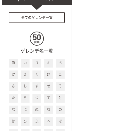
全てのゲレンデ一覧
ゲレンデ名一覧
あ
い
う
え
お
か
き
く
け
こ
さ
し
す
せ
そ
た
ち
つ
て
と
な
に
ぬ
ね
の
は
ひ
ふ
へ
ほ