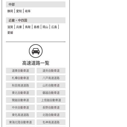
中部
静岡
愛知
岐阜
近畿・中四国
滋賀
兵庫
鳥取
島根
岡山
広島
愛媛
高速道路一覧
道東自動車道
道央自動車道
札樽自動車道
八戸高速道路
秋田高速道路
山形自動車道
東北自動車道
磐越自動車道
関越自動車道
上信越自動車道
中央自動車道
長野自動車道
東名高速道路
北陸自動車道
東海北陸自動車道
名神高速道路