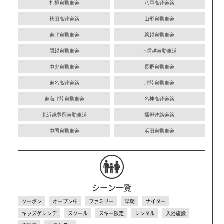
札樽自動車道
八戸高速道路
秋田高速道路
山形自動車道
東北自動車道
磐越自動車道
関越自動車道
上信越自動車道
中央自動車道
長野自動車道
東名高速道路
北陸自動車道
東海北陸自動車道
名神高速道路
北近畿豊岡自動車道
播但連絡道路
中国自動車道
浜田自動車道
シーン一覧
クーポン
オープン中
ファミリー
早朝
ナイター
キッズゲレンデ
スクール
スキー限定
レンタル
入浴施設