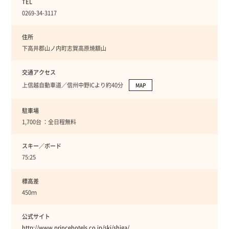
TEL
0269-34-3117
住所
下高井郡山ノ内町志賀高原焼額山
交通アクセス
上信越自動車道／信州中野ICより約40分
MAP
駐車場
1,700台 ：全日程無料
スキー／ボード
75:25
標高差
450ｍ
公式サイト
http://www.princehotels.co.jp/ski/shiga/