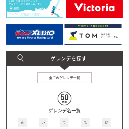
全てのゲレンデ一覧
ゲレンデ名一覧
あ
い
う
え
お