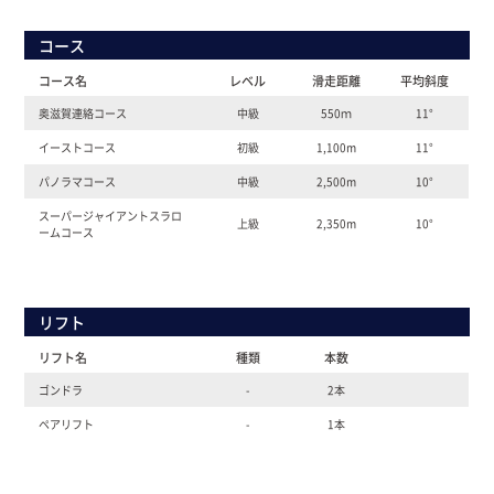
コース
コース名
レベル
滑走距離
平均斜度
奥滋賀連絡コース
中級
550ｍ
11°
イーストコース
初級
1,100m
11°
パノラマコース
中級
2,500m
10°
スーパージャイアントスラロ
上級
2,350m
10°
ームコース
リフト
リフト名
種類
本数
ゴンドラ
-
2本
ペアリフト
-
1本