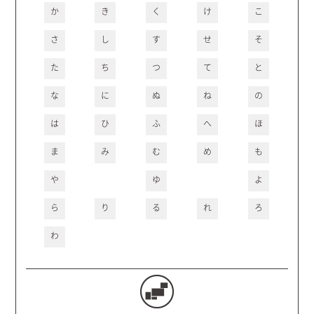
か
き
く
け
こ
さ
し
す
せ
そ
た
ち
つ
て
と
な
に
ぬ
ね
の
は
ひ
ふ
へ
ほ
ま
み
む
め
も
や
ゆ
よ
ら
り
る
れ
ろ
わ