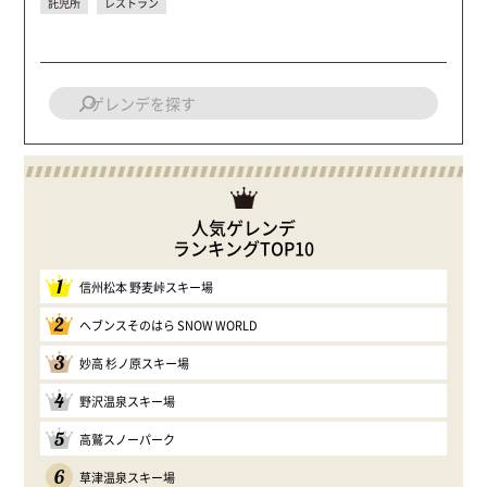
託児所
レストラン
人気ゲレンデ
ランキングTOP10
1
信州松本 野麦峠スキー場
2
ヘブンスそのはら SNOW WORLD
3
妙高 杉ノ原スキー場
4
野沢温泉スキー場
5
高鷲スノーパーク
6
草津温泉スキー場