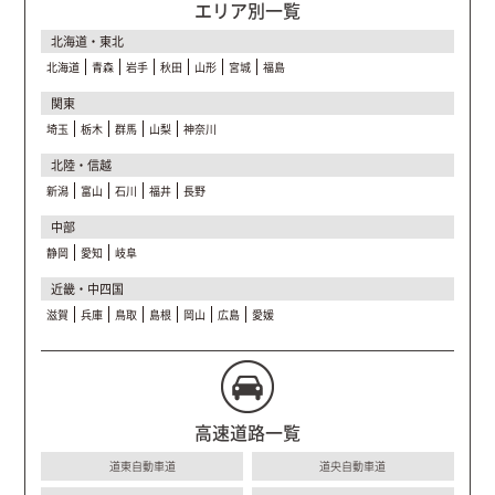
エリア別一覧
北海道・東北
北海道
青森
岩手
秋田
山形
宮城
福島
関東
埼玉
栃木
群馬
山梨
神奈川
北陸・信越
新潟
富山
石川
福井
長野
中部
静岡
愛知
岐阜
近畿・中四国
滋賀
兵庫
鳥取
島根
岡山
広島
愛媛
高速道路一覧
道東自動車道
道央自動車道