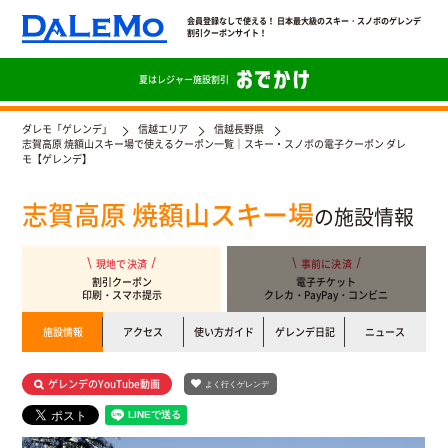
会員登録なしで使える！ 日本最大級のスキー・スノボのゲレンデ
割引クーポンサイト！
夏は
レジャー施設割引
ダレモ「ゲレンデ」
信越エリア
信越長野県
志賀高原 焼額山スキー場で使えるクーポン一覧｜スキー・スノボの電子クーポン ダレ
モ【ゲレンデ】
志賀高原 焼額山スキー場
の施設情報
現地で決済
事前に決済
割引クーポン
電子チケット
印刷・スマホ提示
クレカ・PayPay・コンビニ
施設情報
アクセス
使い方ガイド
ゲレンデ日記
ニュース
ゲレンデのYouTube動画
よく行くゲレンデ