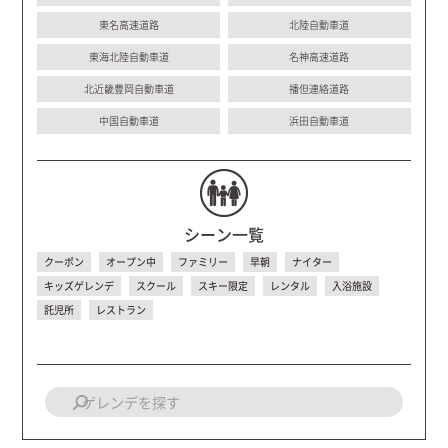
東名高速道路
北陸自動車道
東海北陸自動車道
名神高速道路
北近畿豊岡自動車道
播但連絡道路
中国自動車道
浜田自動車道
シーン一覧
クーポン
オープン中
ファミリー
早朝
ナイター
キッズゲレンデ
スクール
スキー限定
レンタル
入浴施設
託児所
レストラン