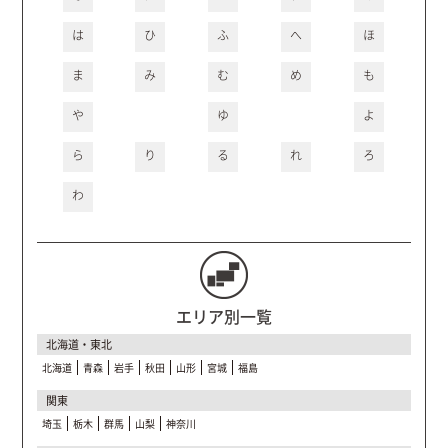
は
ひ
ふ
へ
ほ
ま
み
む
め
も
や
ゆ
よ
ら
り
る
れ
ろ
わ
エリア別一覧
北海道・東北
北海道
青森
岩手
秋田
山形
宮城
福島
関東
埼玉
栃木
群馬
山梨
神奈川