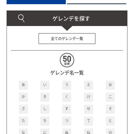
全てのゲレンデ一覧
ゲレンデ名一覧
あ
い
う
え
お
か
き
く
け
こ
さ
し
す
せ
そ
た
ち
つ
て
と
な
に
ぬ
ね
の