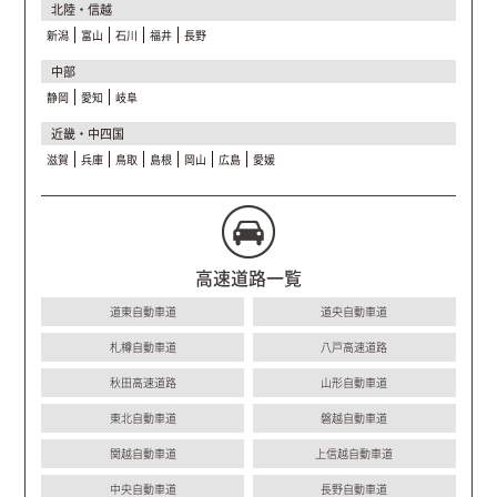
北陸・信越
新潟
富山
石川
福井
長野
中部
静岡
愛知
岐阜
近畿・中四国
滋賀
兵庫
鳥取
島根
岡山
広島
愛媛
高速道路一覧
道東自動車道
道央自動車道
札樽自動車道
八戸高速道路
秋田高速道路
山形自動車道
東北自動車道
磐越自動車道
関越自動車道
上信越自動車道
中央自動車道
長野自動車道