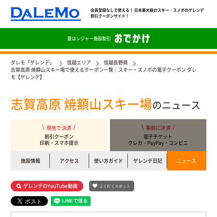
会員登録なしで使える！ 日本最大級のスキー・スノボのゲレンデ
割引クーポンサイト！
夏は
レジャー施設割引
ダレモ「ゲレンデ」
信越エリア
信越長野県
志賀高原 焼額山スキー場で使えるクーポン一覧｜スキー・スノボの電子クーポン ダレ
モ【ゲレンデ】
志賀高原 焼額山スキー場
のニュース
現地で決済
事前に決済
割引クーポン
電子チケット
印刷・スマホ提示
クレカ・PayPay・コンビニ
施設情報
アクセス
使い方ガイド
ゲレンデ日記
ニュース
ゲレンデのYouTube動画
よく行くスポット