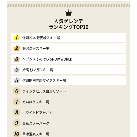
人気ゲレンデ
ランキングTOP10
1
信州松本 野麦峠スキー場
2
野沢温泉スキー場
3
ヘブンスそのはら SNOW WORLD
4
妙高 杉ノ原スキー場
5
信州開田高原マイアスキー場
6
ウイングヒルズ白鳥リゾート
7
めいほうスキー場
8
ホワイトピアたかす
9
高鷲スノーパーク
10
草津温泉スキー場