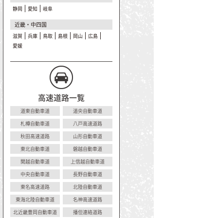
静岡
愛知
岐阜
近畿・中四国
滋賀
兵庫
鳥取
島根
岡山
広島
愛媛
高速道路一覧
道東自動車道
道央自動車道
札樽自動車道
八戸高速道路
秋田高速道路
山形自動車道
東北自動車道
磐越自動車道
関越自動車道
上信越自動車道
中央自動車道
長野自動車道
東名高速道路
北陸自動車道
東海北陸自動車道
名神高速道路
北近畿豊岡自動車道
播但連絡道路