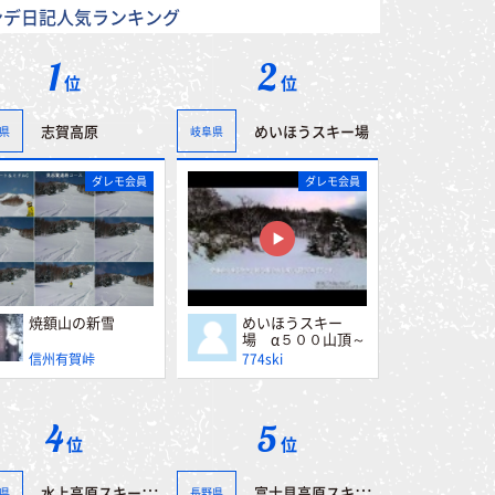
ンデ日記人気ランキング
1
2
位
位
志賀高原
めいほうスキー場
県
岐阜県
ダレモ会員
ダレモ会員
焼額山の新雪
めいほうスキー
場 α５００山頂～
第一レストハウス
信州有賀峠
774ski
4
5
位
位
水上高原スキーリゾート
富士見高原スキー場
県
長野県