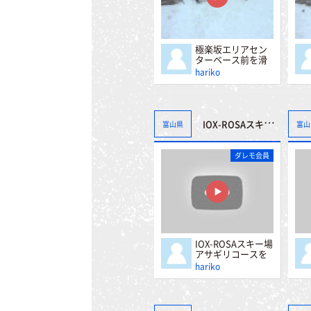
極楽坂エリアセン
ターベース前を滑
る
hariko
IOX-ROSAスキー場アサギリコースをすべる
富山県
富山
ダレモ会員
IOX-ROSAスキー場
アサギリコースを
すべる
hariko