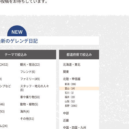
の投稿をお待ちしています。
最新のゲレンデ日記
テーマで絞込み
都道府県で絞込み
432)
観光・宿泊(22)
北海道・東北
北海道（41）
フレンド(6)
関東
青森（1）
茨城（0）
)
ファミリー(49)
北陸・甲信越
岩手（16）
埼玉（2）
秋田（1）
新潟（396）
ンプなど
スタッフ・地元の人々
栃木（12）
山形（48）
富山（14）
(8)
群馬（331）
宮城（17）
石川（1）
千葉（0）
福島（102）
車や乗り物(50)
福井（29）
東京（0）
山梨（52）
神奈川（0）
6)
動物・植物(5)
長野（2081）
3)
海外(4)
中部
その他(51)
静岡（6）
近畿
愛知（8）
(24)
三重（2）
中国・四国・九州
岐阜（335）