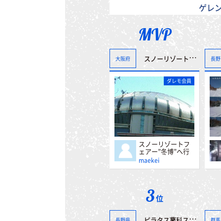
ゲレ
MVP
スノーリゾートフェアー”冬博”へ行って来ました。＾＾
大阪府
長野
ダレモ会員
スノーリゾートフ
ェアー”冬博”へ行
って来ました。＾
maekei
＾
3
位
ピラタス蓼科スノーリゾート
長野県
群馬