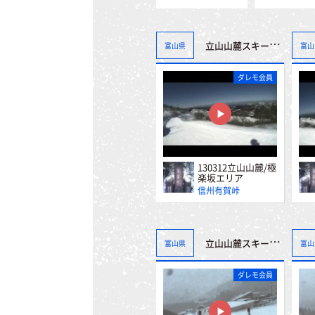
立山山麓スキー場（極楽坂・らいちょうバレー）
富山県
富山
ダレモ会員
130312立山山麓/極
楽坂エリア
信州有賀峠
立山山麓スキー場（極楽坂・らいちょうバレー）
富山県
富山
ダレモ会員