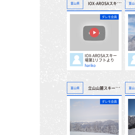
IOX-AROSAスキー場第1リフトより
富山県
富山
ダレモ会員
IOX-AROSAスキー
場第1リフトより
hariko
立山山麓スキー場（極楽坂・らいちょうバレー）
富山県
富山
ダレモ会員