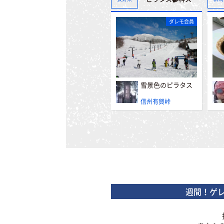
ダレモ会員
雪景色のピラタス
信州有賀峠
週間！ゲ