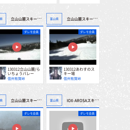
滋賀（33）
鳥取（4）
京都（1）
島根（11）
大阪（1）
岡山（1）
兵庫（70）
広島（13）
立山山麓スキー場（極楽坂・らいちょうバレー）
立山山麓スキー場（極楽坂・らいちょうバレー）
県
富山県
奈良（0）
山口（0）
和歌山（0）
香川（0）
徳島（0）
ダレモ会員
ダレモ会員
愛媛（0）
高知（0）
大分（0）
宮崎（0）
佐賀（0）
熊本（0）
福岡（0）
長崎（0）
130312立山山麓/ら
130312あわすのス
鹿児島（0）
いちょうバレー
キー場
沖縄（0）
信州有賀峠
信州有賀峠
立山山麓スキー場（極楽坂・らいちょうバレー）
IOX-AROSAスキー場シラハギコースを滑る
県
富山県
ダレモ会員
ダレモ会員