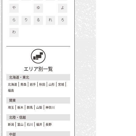
や
ゆ
よ
ら
り
る
れ
ろ
わ
エリア別一覧
北海道・東北
北海道
青森
岩手
秋田
山形
宮城
福島
関東
埼玉
栃木
群馬
山梨
神奈川
北陸・信越
新潟
富山
石川
福井
長野
中部