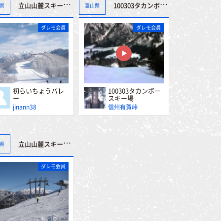
立山山麓スキー場（極楽坂・らいちょうバレー）
100303タカンボースキー場
県
富山県
ダレモ会員
ダレモ会員
初らいちょうバレ
100303タカンボー
ー
スキー場
jinann38
信州有賀峠
立山山麓スキー場（極楽坂・らいちょうバレー）
県
ダレモ会員