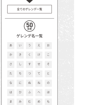
全てのゲレンデ一覧
ゲレンデ名一覧
あ
い
う
え
お
か
き
く
け
こ
さ
し
す
せ
そ
た
ち
つ
て
と
な
に
ぬ
ね
の
は
ひ
ふ
へ
ほ
ま
み
む
め
も