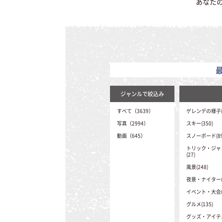
あなた
ジャンルで絞込み
すべて（3639）
ゲレンデの様子(2
写真（2994）
スキー(350)
動画（645）
スノーボード(89
トリック・ジャ
(27)
風景(248)
夜景・ナイター(4
イベント・大会(9
グルメ(135)
グッズ・アイテム