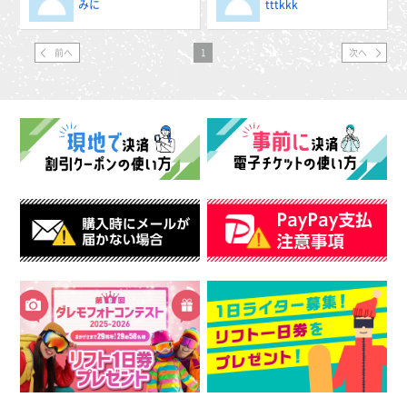
みに
tttkkk
前へ
1
次へ