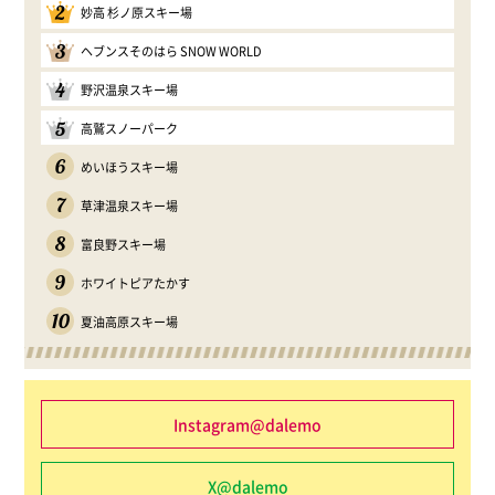
2
妙高 杉ノ原スキー場
3
ヘブンスそのはら SNOW WORLD
4
野沢温泉スキー場
5
高鷲スノーパーク
6
めいほうスキー場
7
草津温泉スキー場
8
富良野スキー場
9
ホワイトピアたかす
10
夏油高原スキー場
Instagram@dalemo
X@dalemo