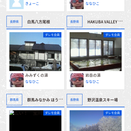
きょーこ
ななひこ
白馬八方尾根
HAKUBA VALLEY 白馬岩岳スノーフィールド
長野県
長野県
ダレモ会員
ダレモ会員
みみずくの湯
岩岳の湯
ななひこ
ななひこ
群馬みなかみ ほうだいぎスキー場
野沢温泉スキー場
群馬県
長野県
ダレモ会員
ダレモ会員