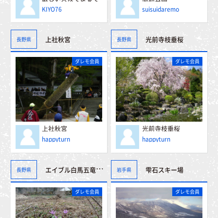
沖縄（0）
KIYO76
suisuidaremo
上社秋宮
光前寺枝垂桜
長野県
長野県
ダレモ会員
ダレモ会員
上社秋宮
光前寺枝垂桜
happyturn
happyturn
エイブル白馬五竜スキー場
雫石スキー場
長野県
岩手県
ダレモ会員
ダレモ会員