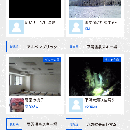
広い！ 宝川温泉
まず宿に相談するべし！
KM
アルペンブリックスパ日帰り温泉
平湯温泉スキー場
新潟県
岐阜県
ダレモ会員
ダレモ会員
寝室の様子
平湯大滝氷結祭り
ななひこ
yorigon
野沢温泉スキー場
氷の教会inトマム
長野県
北海道