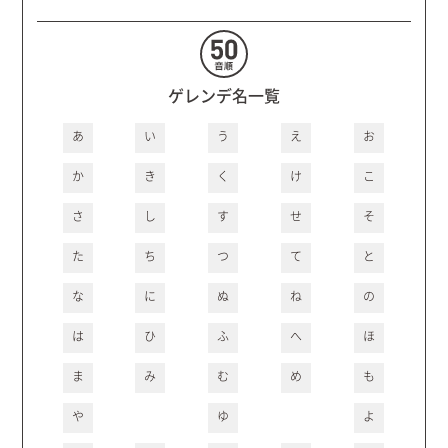
ゲレンデ名一覧
あ
い
う
え
お
か
き
く
け
こ
さ
し
す
せ
そ
た
ち
つ
て
と
な
に
ぬ
ね
の
は
ひ
ふ
へ
ほ
ま
み
む
め
も
や
ゆ
よ