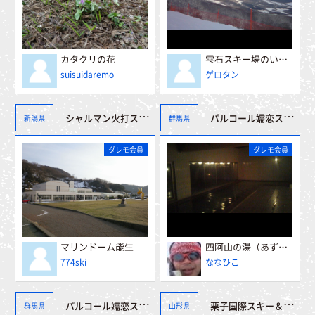
カタクリの花
雫石スキー場のいろいろ
suisuidaremo
ゲロタン
シャルマン火打スキー場
パルコール嬬恋スキーリゾート
新潟県
群馬県
ダレモ会員
ダレモ会員
マリンドーム能生
四阿山の湯（あずまやさんのゆ）
774ski
ななひこ
パルコール嬬恋スキーリゾート
栗子国際スキー＆リゾート
群馬県
山形県