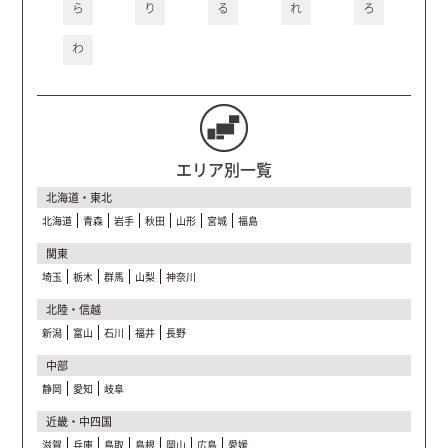
ら
り
る
れ
ろ
わ
エリア別一覧
北海道・東北
北海道
青森
岩手
秋田
山形
宮城
福島
関東
埼玉
栃木
群馬
山梨
神奈川
北陸・信越
新潟
富山
石川
福井
長野
中部
静岡
愛知
岐阜
近畿・中四国
滋賀
兵庫
鳥取
島根
岡山
広島
愛媛