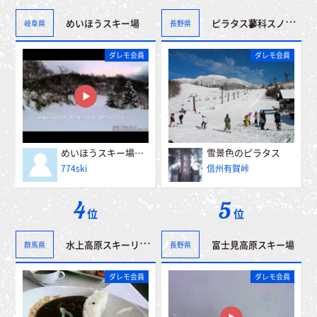
ピラタス蓼科スノーリゾート
めいほうスキー場
岐阜県
長野県
ダレモ会員
ダレモ会員
めいほうスキー場 α５００山頂～第一レストハウス
雪景色のピラタス
774ski
信州有賀峠
4
5
位
位
水上高原スキーリゾート
富士見高原スキー場
群馬県
長野県
ダレモ会員
ダレモ会員