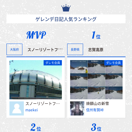
ゲレンデ日記人気ランキング
MVP
1
位
スノーリゾートフェアー”冬博”へ行って来ました。＾＾
志賀高原
大阪府
長野県
ダレモ会員
ダレモ会員
スノーリゾートフェアー”冬博”へ行って来ました。＾＾
焼額山の新雪
maekei
信州有賀峠
2
3
位
位