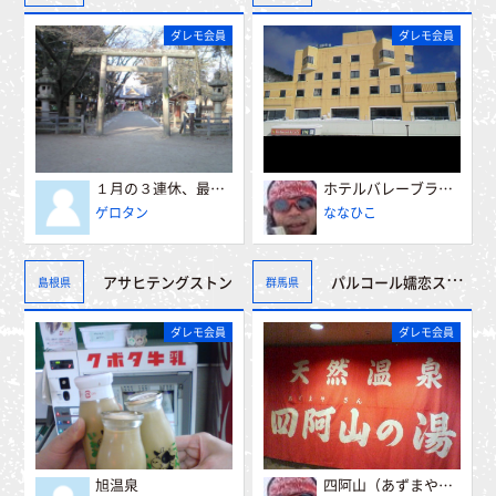
ダレモ会員
ダレモ会員
１月の３連休、最終日
ホテルバレーブランシェ
ゲロタン
ななひこ
アサヒテングストン
パルコール嬬恋スキーリゾート
島根県
群馬県
ダレモ会員
ダレモ会員
旭温泉
四阿山（あずまやさん）の湯