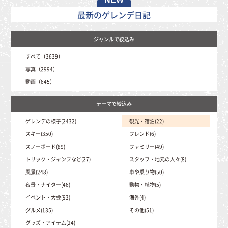
最新のゲレンデ日記
すべて（3639）
写真（2994）
動画（645）
ゲレンデの様子(2432)
観光・宿泊(22)
スキー(350)
フレンド(6)
スノーボード(89)
ファミリー(49)
トリック・ジャンプなど(27)
スタッフ・地元の人々(8)
風景(248)
車や乗り物(50)
夜景・ナイター(46)
動物・植物(5)
イベント・大会(93)
海外(4)
グルメ(135)
その他(51)
グッズ・アイテム(24)