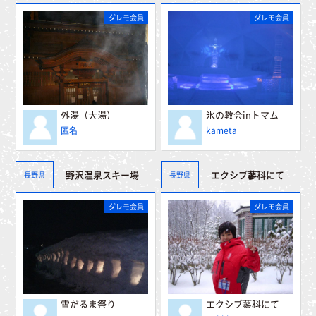
ダレモ会員
ダレモ会員
外湯（大湯）
氷の教会inトマム
匿名
kameta
エクシブ蓼科にて
野沢温泉スキー場
長野県
長野県
ダレモ会員
ダレモ会員
雪だるま祭り
エクシブ蓼科にて