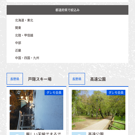
北海道・東北
北海道（41）
関東
青森（1）
茨城（0）
北陸・甲信越
岩手（16）
埼玉（2）
秋田（1）
新潟（396）
中部
栃木（12）
山形（48）
富山（14）
群馬（331）
宮城（17）
静岡（6）
近畿
石川（1）
千葉（0）
福島（102）
愛知（8）
福井（29）
東京（0）
三重（2）
中国・四国・九州
岐阜（335）
山梨（52）
神奈川（0）
滋賀（33）
長野（2081）
鳥取（4）
京都（1）
島根（11）
大阪（1）
岡山（1）
兵庫（70）
広島（13）
戸隠スキー場
高遠公園
長野県
奈良（0）
長野県
山口（0）
和歌山（0）
香川（0）
徳島（0）
ダレモ会員
ダレモ会員
愛媛（0）
高知（0）
大分（0）
宮崎（0）
佐賀（0）
熊本（0）
福岡（0）
長崎（0）
鹿児島（0）
厳しい天候でまるで
高遠公園