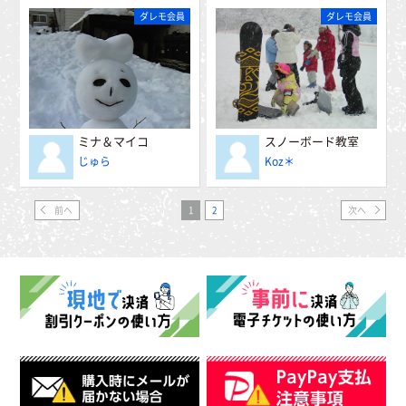
ダレモ会員
ダレモ会員
ミナ＆マイコ
スノーボード教室
じゅら
Koz＊
前へ
1
2
次へ