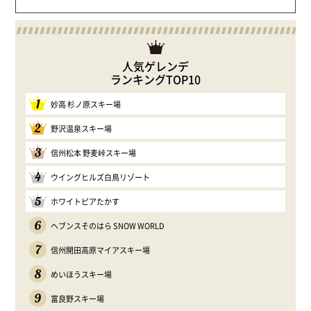
人気ゲレンデ
ランキングTOP10
1
妙高 杉ノ原スキー場
2
野沢温泉スキー場
3
信州松本 野麦峠スキー場
4
ウイングヒルズ白鳥リゾート
5
ホワイトピアたかす
6
ヘブンスそのはら SNOW WORLD
7
信州開田高原マイアスキー場
8
めいほうスキー場
9
富良野スキー場