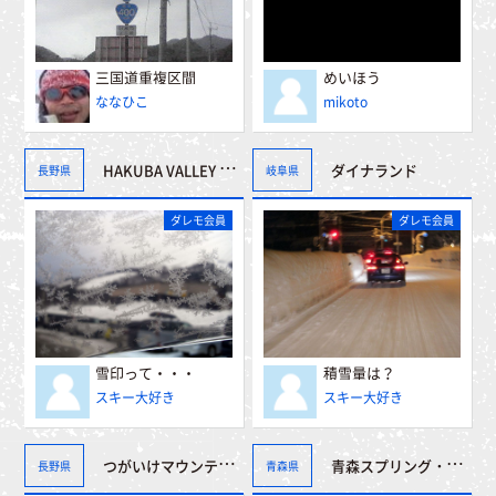
三国道重複区間
めいほう
ななひこ
mikoto
HAKUBA VALLEY 白馬岩岳スノーフィールド
ダイナランド
長野県
岐阜県
ダレモ会員
ダレモ会員
雪印って・・・
積雪量は？
スキー大好き
スキー大好き
青森スプリング・スキーリゾート
つがいけマウンテンリゾート
長野県
青森県