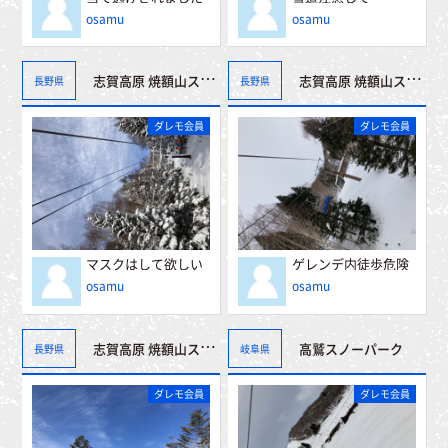
沖縄（0）
osamu
osamu
志賀高原 焼額山スキー場
志賀高原 焼額山スキー場
長野県
長野県
ダレモ会員
ダレモ会員
マスクはして欲しい
ゲレンデ内徒歩危険
osamu
osamu
志賀高原 焼額山スキー場
高鷲スノーパーク
長野県
岐阜県
ダレモ会員
ダレモ会員