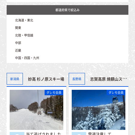
北海道・東北
北海道（41）
関東
青森（1）
茨城（0）
北陸・甲信越
岩手（16）
埼玉（2）
秋田（1）
新潟（396）
中部
栃木（12）
山形（48）
富山（14）
群馬（331）
宮城（17）
静岡（6）
近畿
石川（1）
千葉（0）
福島（102）
愛知（8）
福井（29）
東京（0）
三重（2）
中国・四国・九州
岐阜（335）
山梨（52）
神奈川（0）
滋賀（33）
長野（2081）
鳥取（4）
京都（1）
島根（11）
大阪（1）
岡山（1）
兵庫（70）
広島（13）
妙高 杉ノ原スキー場
志賀高原 焼額山スキー場
新潟県
奈良（0）
長野県
山口（0）
和歌山（0）
香川（0）
徳島（0）
ダレモ会員
ダレモ会員
愛媛（0）
高知（0）
大分（0）
宮崎（0）
佐賀（0）
熊本（0）
福岡（0）
長崎（0）
鹿児島（0）
当て逃げされました
雪道注意して