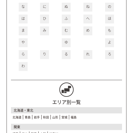
な
に
ぬ
ね
の
は
ひ
ふ
へ
ほ
ま
み
む
め
も
や
ゆ
よ
ら
り
る
れ
ろ
わ
エリア別一覧
北海道・東北
北海道
青森
岩手
秋田
山形
宮城
福島
関東