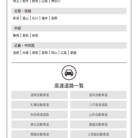
埼玉
栃木
群馬
山梨
神奈川
北陸・信越
新潟
富山
石川
福井
長野
中部
静岡
愛知
岐阜
近畿・中四国
滋賀
兵庫
鳥取
島根
岡山
広島
愛媛
高速道路一覧
道東自動車道
道央自動車道
札樽自動車道
八戸高速道路
秋田高速道路
山形自動車道
東北自動車道
磐越自動車道
関越自動車道
上信越自動車道