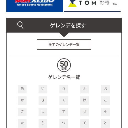
全てのゲレンデ一覧
ゲレンデ名一覧
あ
い
う
え
お
か
き
く
け
こ
さ
し
す
せ
そ
た
ち
つ
て
と