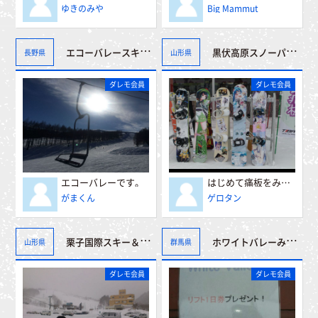
ゆきのみや
Big Mammut
黒伏高原スノーパークジャングル・ジャングル
エコーバレースキー場
長野県
山形県
ダレモ会員
ダレモ会員
エコーバレーです。
はじめて痛板をみました
がまくん
ゲロタン
栗子国際スキー＆リゾート
ホワイトバレーみなかみ（旧：ホワイトバレースキー場）
山形県
群馬県
ダレモ会員
ダレモ会員