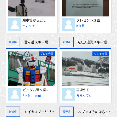
駐車場から近し
プレゼント企画
ハムッチ
K隊長
鷲ヶ岳スキー場
GALA湯沢スキー場
岐阜県
新潟県
ダレモ会員
ダレモ会員
ガンダム鷲ヶ岳に立つ！！
高速から
Big Mammut
ろまんてぃ
ムイカスノーリゾート
ヘブンスそのはら SNOW WORLD
新潟県
長野県