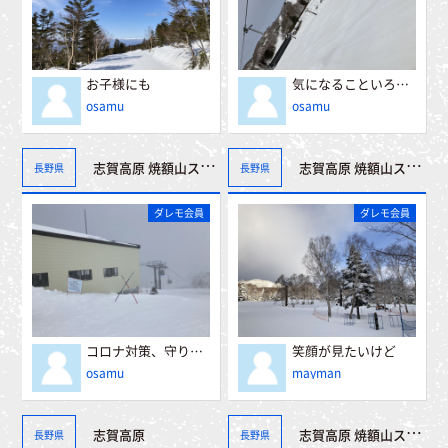
お子様にも
気になることいろいろ
osamu
osamu
志賀高原 焼額山スキー場
志賀高原 焼額山スキー場
長野県
長野県
ダレモ会員
ダレモ会員
コロナ対策、守りましょう！
笑顔が見たいけど
osamu
mayman
志賀高原
志賀高原 焼額山スキー場
長野県
長野県