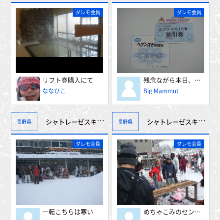
ダレモ会員
ダレモ会員
リフト券購入にて
残念ながら本日、電源不具合でコンドラ運休（閉園）
ななひこ
Big Mammut
シャトレーゼスキーバレー小海
シャトレーゼスキーバレー野辺山
長野県
長野県
ダレモ会員
ダレモ会員
一転こちらは寒い
めちゃこみのセンターハウス周辺