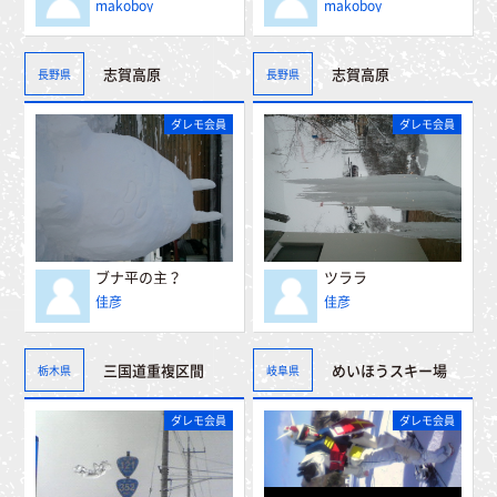
makoboy
makoboy
志賀高原
志賀高原
長野県
長野県
ダレモ会員
ダレモ会員
ブナ平の主？
ツララ
佳彦
佳彦
三国道重複区間
めいほうスキー場
栃木県
岐阜県
ダレモ会員
ダレモ会員