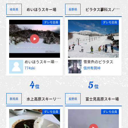
ピラタス蓼科スノーリゾート
めいほうスキー場
岐阜県
長野県
ダレモ会員
ダレモ会員
めいほうスキー場 α５００山頂～第一レストハウス
雪景色のピラタス
774ski
信州有賀峠
4
5
位
位
水上高原スキーリゾート
富士見高原スキー場
群馬県
長野県
ダレモ会員
ダレモ会員