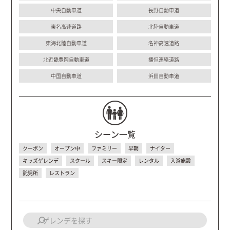
中央自動車道
長野自動車道
東名高速道路
北陸自動車道
東海北陸自動車道
名神高速道路
北近畿豊岡自動車道
播但連絡道路
中国自動車道
浜田自動車道
シーン一覧
クーポン
オープン中
ファミリー
早朝
ナイター
キッズゲレンデ
スクール
スキー限定
レンタル
入浴施設
託児所
レストラン