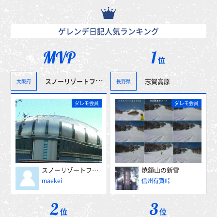
ゲレンデ日記人気ランキング
MVP
1
位
スノーリゾートフェアー”冬博”へ行って来ました。＾＾
志賀高原
大阪府
長野県
ダレモ会員
ダレモ会員
スノーリゾートフェアー”冬博”へ行って来ました。＾＾
焼額山の新雪
maekei
信州有賀峠
2
3
位
位