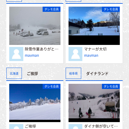
ダレモ会員
ダレモ会員
除雪作業ありがとうございます。
マナーが大切
mayman
mayman
ご挨拶
ダイナランド
北海道
岐阜県
ダレモ会員
ダレモ会員
ご挨拶
ダイナ側が空いてます。