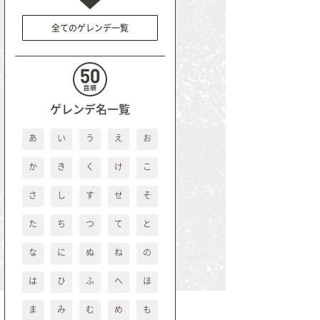
全てのゲレンデ一覧
ゲレンデ名一覧
あ
い
う
え
お
か
き
く
け
こ
さ
し
す
せ
そ
た
ち
つ
て
と
な
に
ぬ
ね
の
は
ひ
ふ
へ
ほ
ま
み
む
め
も