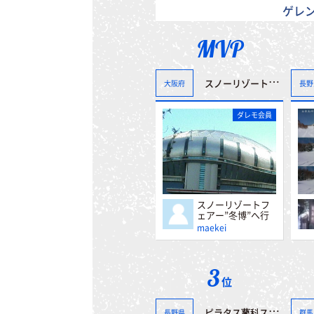
ゲレ
MVP
スノーリゾートフェアー”冬博”へ行って来ました。＾＾
大阪府
長野
ダレモ会員
スノーリゾートフ
ェアー”冬博”へ行
って来ました。＾
maekei
＾
3
位
ピラタス蓼科スノーリゾート
長野県
群馬