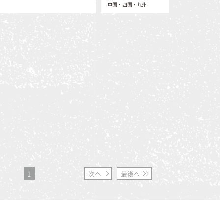
中国・四国・九州
鳥取（4）
島根（11）
岡山（1）
広島（13）
山口（0）
香川（0）
徳島（0）
愛媛（0）
高知（0）
大分（0）
宮崎（0）
佐賀（0）
熊本（0）
福岡（0）
長崎（0）
鹿児島（0）
沖縄（0）
1
次へ
最後へ