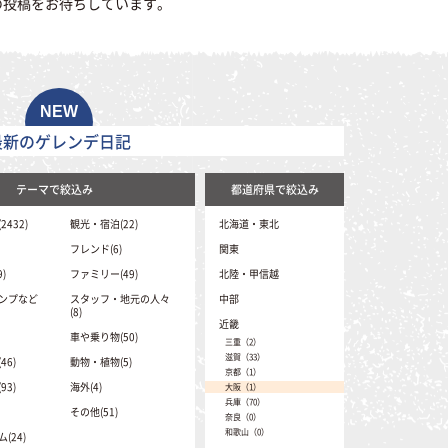
の投稿をお待ちしています。
最新のゲレンデ日記
テーマで絞込み
都道府県で絞込み
432)
観光・宿泊(22)
北海道・東北
北海道（41）
フレンド(6)
関東
青森（1）
茨城（0）
)
ファミリー(49)
北陸・甲信越
岩手（16）
埼玉（2）
秋田（1）
新潟（396）
ンプなど
スタッフ・地元の人々
中部
栃木（12）
山形（48）
富山（14）
(8)
群馬（331）
宮城（17）
静岡（6）
近畿
石川（1）
千葉（0）
福島（102）
愛知（8）
車や乗り物(50)
福井（29）
東京（0）
三重（2）
岐阜（335）
山梨（52）
神奈川（0）
滋賀（33）
6)
動物・植物(5)
長野（2081）
京都（1）
3)
海外(4)
大阪（1）
兵庫（70）
その他(51)
奈良（0）
和歌山（0）
(24)