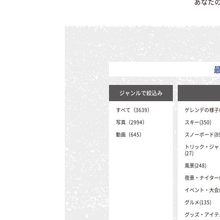
あなた
ジャンルで絞込み
すべて（3639）
ゲレンデの様子(2
写真（2994）
スキー(350)
動画（645）
スノーボード(89
トリック・ジャ
(27)
風景(248)
夜景・ナイター(4
イベント・大会(9
グルメ(135)
グッズ・アイテム