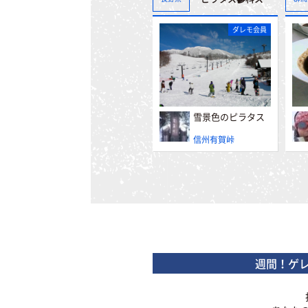
ダレモ会員
雪景色のピラタス
信州有賀峠
週間！ゲ