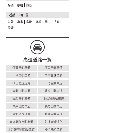
静岡
愛知
岐阜
近畿・中四国
滋賀
兵庫
鳥取
島根
岡山
広島
愛媛
高速道路一覧
道東自動車道
道央自動車道
札樽自動車道
八戸高速道路
秋田高速道路
山形自動車道
東北自動車道
磐越自動車道
関越自動車道
上信越自動車道
中央自動車道
長野自動車道
東名高速道路
北陸自動車道
東海北陸自動車道
名神高速道路
北近畿豊岡自動車道
播但連絡道路