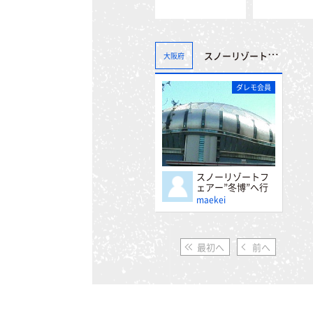
スノーリゾートフェアー”冬博”へ行って来ました。＾＾
大阪府
ダレモ会員
スノーリゾートフ
ェアー”冬博”へ行
って来ました。＾
maekei
＾
最初へ
前へ