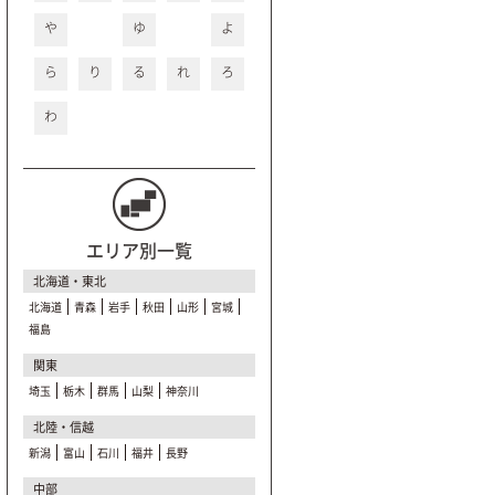
や
ゆ
よ
ら
り
る
れ
ろ
わ
エリア別一覧
北海道・東北
北海道
青森
岩手
秋田
山形
宮城
福島
関東
埼玉
栃木
群馬
山梨
神奈川
北陸・信越
新潟
富山
石川
福井
長野
中部