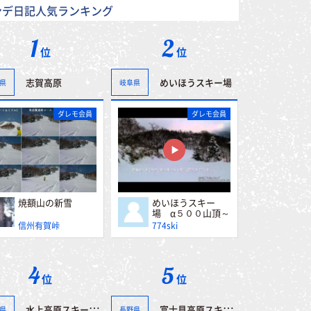
ンデ日記人気ランキング
1
2
位
位
志賀高原
めいほうスキー場
県
岐阜県
ダレモ会員
ダレモ会員
焼額山の新雪
めいほうスキー
場 α５００山頂～
第一レストハウス
信州有賀峠
774ski
4
5
位
位
水上高原スキーリゾート
富士見高原スキー場
県
長野県