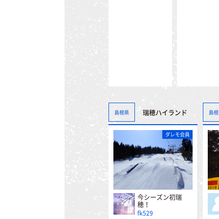
瑞穂ハイランド
島根県
島根
ダレモ会員
今シーズン初瑞
穂！
fk529