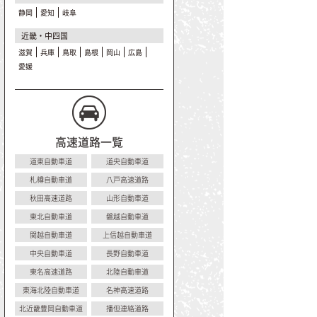
静岡
愛知
岐阜
近畿・中四国
滋賀
兵庫
鳥取
島根
岡山
広島
愛媛
高速道路一覧
道東自動車道
道央自動車道
札樽自動車道
八戸高速道路
秋田高速道路
山形自動車道
東北自動車道
磐越自動車道
関越自動車道
上信越自動車道
中央自動車道
長野自動車道
東名高速道路
北陸自動車道
東海北陸自動車道
名神高速道路
北近畿豊岡自動車道
播但連絡道路