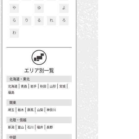
や
ゆ
よ
ら
り
る
れ
ろ
わ
エリア別一覧
北海道・東北
北海道
青森
岩手
秋田
山形
宮城
福島
関東
埼玉
栃木
群馬
山梨
神奈川
北陸・信越
新潟
富山
石川
福井
長野
中部