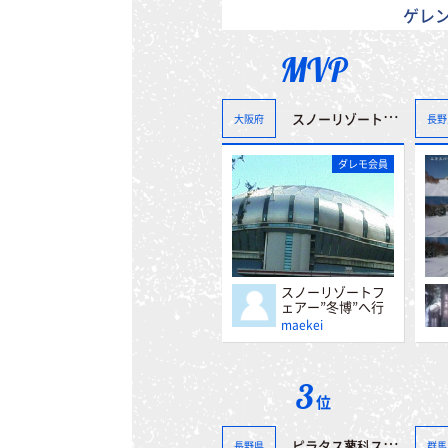
ゲレ
MVP
スノーリゾートフェアー”冬博”へ行って来ました。＾＾
大阪府
長野
ダレモ会員
スノーリゾートフ
ェアー”冬博”へ行
って来ました。＾
maekei
＾
3
位
ピラタス蓼科スノーリゾート
長野県
群馬