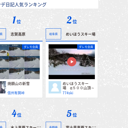
ンデ日記人気ランキング
1
2
位
位
志賀高原
めいほうスキー場
県
岐阜県
ダレモ会員
ダレモ会員
焼額山の新雪
めいほうスキー
場 α５００山頂～
第一レストハウス
信州有賀峠
774ski
4
5
位
位
水上高原スキーリゾート
富士見高原スキー場
県
長野県