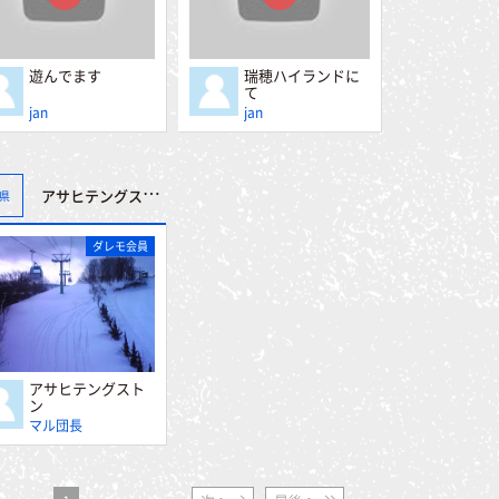
遊んでます
瑞穂ハイランドに
て
jan
jan
アサヒテングストン
県
ダレモ会員
アサヒテングスト
ン
マル団長