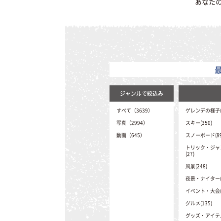
あなた
ジャンルで絞込み
すべて（3639）
ゲレンデの様子(2
写真（2994）
スキー(350)
動画（645）
スノーボード(89
トリック・ジャ
(27)
風景(248)
夜景・ナイター(4
イベント・大会(9
グルメ(135)
グッズ・アイテム