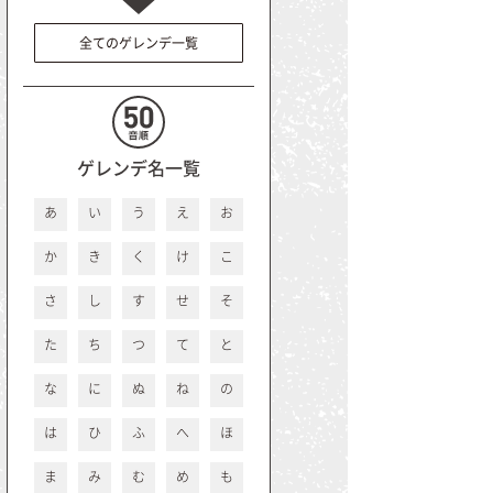
全てのゲレンデ一覧
ゲレンデ名一覧
あ
い
う
え
お
か
き
く
け
こ
さ
し
す
せ
そ
た
ち
つ
て
と
な
に
ぬ
ね
の
は
ひ
ふ
へ
ほ
ま
み
む
め
も