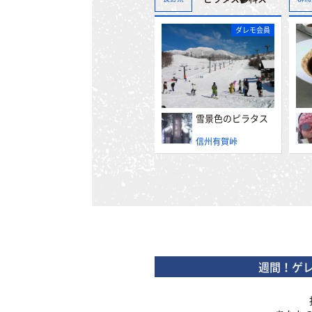
ダレモ会員
雪景色のピラタス
信州有賀峠
週間！ゲ