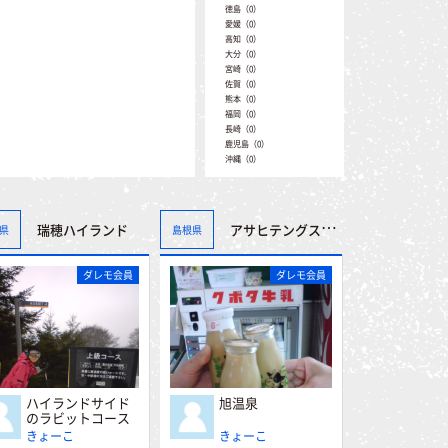
徳島（0）
愛媛（0）
高知（0）
大分（0）
宮崎（0）
佐賀（0）
熊本（0）
福岡（0）
長崎（0）
鹿児島（0）
沖縄（0）
瑞穂ハイランド
アサヒテングストン
県
島根県
ダレモ会員
ダレモ会員
ハイランドサイド
旭温泉
のラビットコース
きょーこ
きょーこ