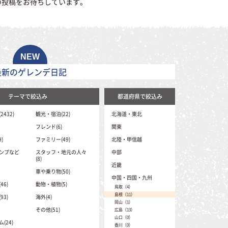
の投稿をお待ちしています。
最新のゲレンデ日記
テーマで絞込み
都道府県で絞込み
432)
観光・宿泊(22)
北海道・東北
北海道（41）
フレンド(6)
関東
青森（1）
茨城（0）
)
ファミリー(49)
北陸・甲信越
岩手（16）
埼玉（2）
秋田（1）
新潟（396）
ンプなど
スタッフ・地元の人々
中部
栃木（12）
山形（48）
富山（14）
(8)
群馬（331）
宮城（17）
静岡（6）
近畿
石川（1）
千葉（0）
福島（102）
愛知（8）
車や乗り物(50)
福井（29）
東京（0）
三重（2）
中国・四国・九州
岐阜（335）
山梨（52）
神奈川（0）
滋賀（33）
6)
動物・植物(5)
長野（2081）
鳥取（4）
京都（1）
島根（11）
3)
海外(4)
大阪（1）
岡山（1）
兵庫（70）
その他(51)
広島（13）
奈良（0）
山口（0）
和歌山（0）
(24)
香川（0）