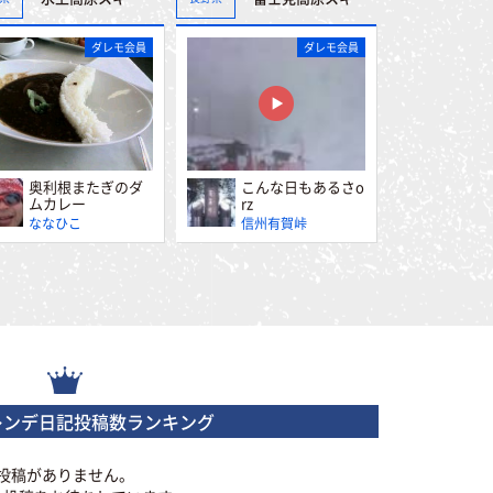
ダレモ会員
ダレモ会員
奥利根またぎのダ
こんな日もあるさo
ムカレー
rz
ななひこ
信州有賀峠
レンデ日記投稿数ランキング
投稿がありません。