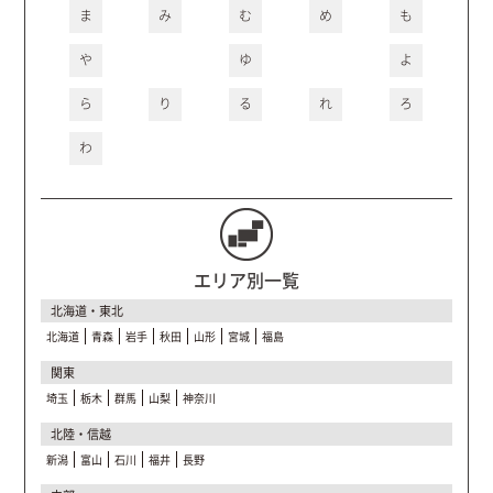
ま
み
む
め
も
や
ゆ
よ
ら
り
る
れ
ろ
わ
エリア別一覧
北海道・東北
北海道
青森
岩手
秋田
山形
宮城
福島
関東
埼玉
栃木
群馬
山梨
神奈川
北陸・信越
新潟
富山
石川
福井
長野