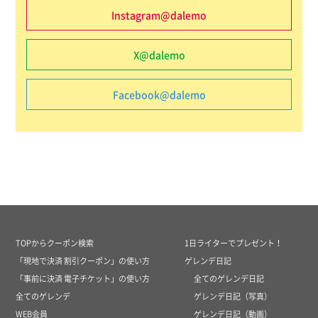
Instagram@dalemo
X@dalemo
Facebook@dalemo
TOPからクーポン検索
1日ライターでプレゼント！
「現地で決済 割引クーポン」の使い方
ゲレンデ日記
「事前に決済 電子チケット」の使い方
全てのゲレンデ日記
全てのゲレンデ
ゲレンデ日記（写真）
WEB会員
ゲレンデ日記（動画）