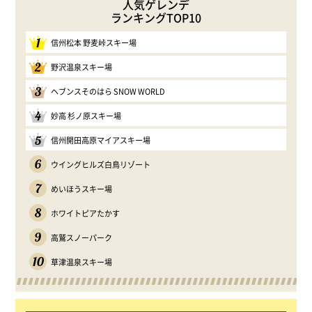
人気ゲレンデ
ランキングTOP10
1
信州松本 野麦峠スキー場
2
野沢温泉スキー場
3
ヘブンスそのはら SNOW WORLD
4
妙高 杉ノ原スキー場
5
信州開田高原マイアスキー場
6
ウイングヒルズ白鳥リゾート
7
めいほうスキー場
8
ホワイトピアたかす
9
高鷲スノーパーク
10
草津温泉スキー場