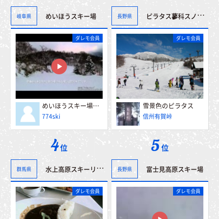
ピラタス蓼科スノーリゾート
めいほうスキー場
岐阜県
長野県
ダレモ会員
ダレモ会員
めいほうスキー場 α５００山頂～第一レストハウス
雪景色のピラタス
774ski
信州有賀峠
4
5
位
位
水上高原スキーリゾート
富士見高原スキー場
群馬県
長野県
ダレモ会員
ダレモ会員