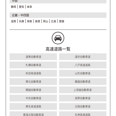
中部
静岡
愛知
岐阜
近畿・中四国
滋賀
兵庫
鳥取
島根
岡山
広島
愛媛
高速道路一覧
道東自動車道
道央自動車道
札樽自動車道
八戸高速道路
秋田高速道路
山形自動車道
東北自動車道
磐越自動車道
関越自動車道
上信越自動車道
中央自動車道
長野自動車道
東名高速道路
北陸自動車道
東海北陸自動車道
名神高速道路