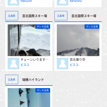
toku109
harururu
芸北国際スキー場
芸北国際スキー場
広島県
広島県
ダレモ会員
ダレモ会員
チェーンいりますよ。
芸北曇り空
ビスコ
ビスコ
瑞穂ハイランド
広島県
ダレモ会員