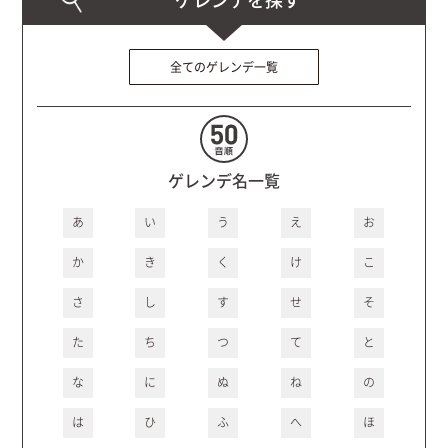
全てのゲレンデ一覧
ゲレンデ名一覧
あ
い
う
え
お
か
き
く
け
こ
さ
し
す
せ
そ
た
ち
つ
て
と
な
に
ぬ
ね
の
は
ひ
ふ
へ
ほ