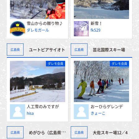
雪山からの贈り物♪
新雪！
ダレモガール
fk529
ユートピアサイオト
芸北国際スキー場
広島県
広島県
ダレモ会員
ダレモ会員
人工雪のみですが
おーひらゲレンデ
hisa
きょーこ
めがひら（広島県）2010／12／16
大佐スキー場12／4
広島県
広島県