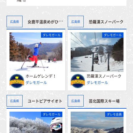
沖縄（0）
女鹿平温泉めがひらスキー場
恐羅漢スノーパーク
広島県
広島県
ダレモガール
ダレモガール
ホームゲレンデ！
恐羅漢スノーパーク
ダレモガール
ダレモガール
ユートピアサイオト
芸北国際スキー場
広島県
広島県
ダレモガール
ダレモ会員