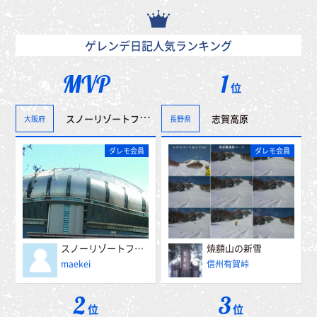
ゲレンデ日記人気ランキング
MVP
1
位
スノーリゾートフェアー”冬博”へ行って来ました。＾＾
志賀高原
大阪府
長野県
ダレモ会員
ダレモ会員
スノーリゾートフェアー”冬博”へ行って来ました。＾＾
焼額山の新雪
maekei
信州有賀峠
2
3
位
位