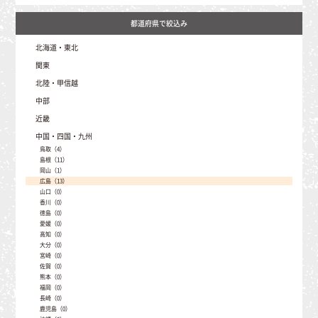
北海道・東北
北海道（41）
関東
青森（1）
茨城（0）
北陸・甲信越
岩手（16）
埼玉（2）
秋田（1）
新潟（396）
中部
栃木（12）
山形（48）
富山（14）
群馬（331）
宮城（17）
静岡（6）
近畿
石川（1）
千葉（0）
福島（102）
愛知（8）
福井（29）
東京（0）
三重（2）
中国・四国・九州
岐阜（335）
山梨（52）
神奈川（0）
滋賀（33）
長野（2081）
鳥取（4）
京都（1）
島根（11）
大阪（1）
岡山（1）
兵庫（70）
広島（13）
奈良（0）
山口（0）
和歌山（0）
香川（0）
徳島（0）
愛媛（0）
高知（0）
大分（0）
宮崎（0）
佐賀（0）
熊本（0）
福岡（0）
長崎（0）
鹿児島（0）