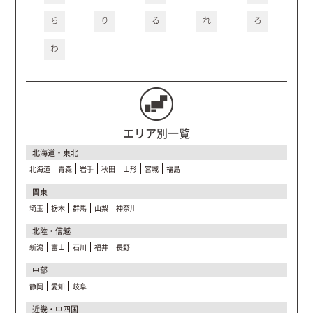
ら
り
る
れ
ろ
わ
エリア別一覧
北海道・東北
北海道
青森
岩手
秋田
山形
宮城
福島
関東
埼玉
栃木
群馬
山梨
神奈川
北陸・信越
新潟
富山
石川
福井
長野
中部
静岡
愛知
岐阜
近畿・中四国