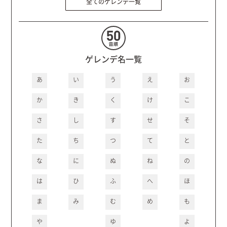
全てのゲレンデ一覧
ゲレンデ名一覧
あ
い
う
え
お
か
き
く
け
こ
さ
し
す
せ
そ
た
ち
つ
て
と
な
に
ぬ
ね
の
は
ひ
ふ
へ
ほ
ま
み
む
め
も
や
ゆ
よ