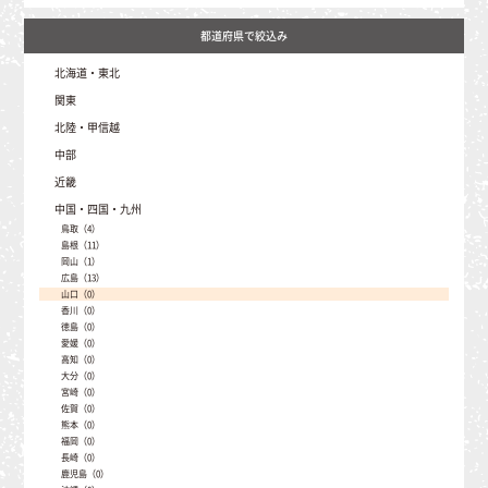
北海道・東北
北海道（41）
関東
青森（1）
茨城（0）
北陸・甲信越
岩手（16）
埼玉（2）
秋田（1）
新潟（396）
中部
栃木（12）
山形（48）
富山（14）
群馬（331）
宮城（17）
静岡（6）
近畿
石川（1）
千葉（0）
福島（102）
愛知（8）
福井（29）
東京（0）
三重（2）
中国・四国・九州
岐阜（335）
山梨（52）
神奈川（0）
滋賀（33）
長野（2081）
鳥取（4）
京都（1）
島根（11）
大阪（1）
岡山（1）
兵庫（70）
広島（13）
奈良（0）
山口（0）
和歌山（0）
香川（0）
徳島（0）
愛媛（0）
高知（0）
大分（0）
宮崎（0）
佐賀（0）
熊本（0）
福岡（0）
長崎（0）
鹿児島（0）