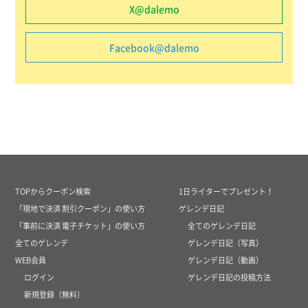
X@dalemo
Facebook@dalemo
TOPからクーポン検索
1日ライターでプレゼント！
「現地で決済 割引クーポン」の使い方
ゲレンデ日記
「事前に決済 電子チケット」の使い方
全てのゲレンデ日記
全てのゲレンデ
ゲレンデ日記（写真）
WEB会員
ゲレンデ日記（動画）
ログイン
ゲレンデ日記の投稿方法
新規登録（無料）