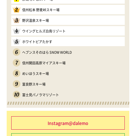
2
信州松本 野麦峠スキー場
3
野沢温泉スキー場
4
ウイングヒルズ白鳥リゾート
5
ホワイトピアたかす
6
ヘブンスそのはら SNOW WORLD
7
信州開田高原マイアスキー場
8
めいほうスキー場
9
富良野スキー場
10
富士見パノラマリゾート
Instagram@dalemo