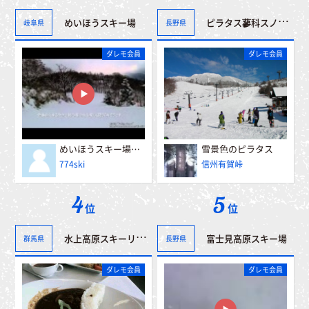
ピラタス蓼科スノーリゾート
めいほうスキー場
岐阜県
長野県
ダレモ会員
ダレモ会員
めいほうスキー場 α５００山頂～第一レストハウス
雪景色のピラタス
774ski
信州有賀峠
4
5
位
位
水上高原スキーリゾート
富士見高原スキー場
群馬県
長野県
ダレモ会員
ダレモ会員