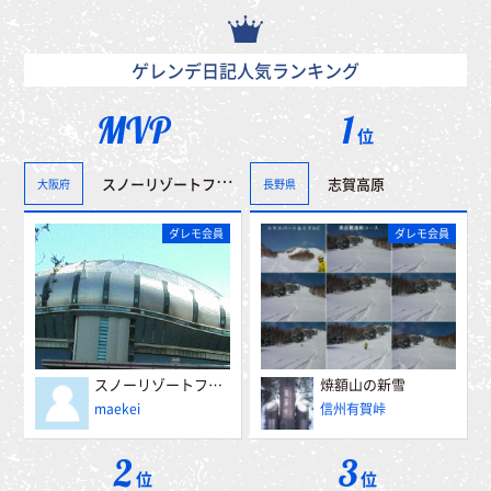
ゲレンデ日記人気ランキング
MVP
1
位
スノーリゾートフェアー”冬博”へ行って来ました。＾＾
志賀高原
大阪府
長野県
ダレモ会員
ダレモ会員
スノーリゾートフェアー”冬博”へ行って来ました。＾＾
焼額山の新雪
maekei
信州有賀峠
2
3
位
位