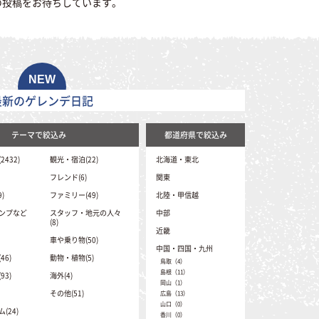
の投稿をお待ちしています。
最新のゲレンデ日記
テーマで絞込み
都道府県で絞込み
432)
観光・宿泊(22)
北海道・東北
北海道（41）
フレンド(6)
関東
青森（1）
茨城（0）
)
ファミリー(49)
北陸・甲信越
岩手（16）
埼玉（2）
秋田（1）
新潟（396）
ンプなど
スタッフ・地元の人々
中部
栃木（12）
山形（48）
富山（14）
(8)
群馬（331）
宮城（17）
静岡（6）
近畿
石川（1）
千葉（0）
福島（102）
愛知（8）
車や乗り物(50)
福井（29）
東京（0）
三重（2）
中国・四国・九州
岐阜（335）
山梨（52）
神奈川（0）
滋賀（33）
6)
動物・植物(5)
長野（2081）
鳥取（4）
京都（1）
島根（11）
3)
海外(4)
大阪（1）
岡山（1）
兵庫（70）
その他(51)
広島（13）
奈良（0）
山口（0）
和歌山（0）
(24)
香川（0）