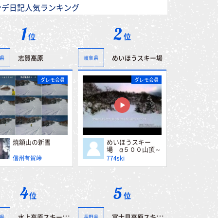
ンデ日記人気ランキング
1
2
位
位
志賀高原
めいほうスキー場
県
岐阜県
ダレモ会員
ダレモ会員
焼額山の新雪
めいほうスキー
場 α５００山頂～
第一レストハウス
信州有賀峠
774ski
4
5
位
位
水上高原スキーリゾート
富士見高原スキー場
県
長野県