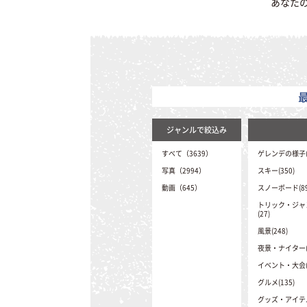
あなた
ジャンルで絞込み
すべて（3639）
ゲレンデの様子(2
写真（2994）
スキー(350)
動画（645）
スノーボード(89
トリック・ジャ
(27)
風景(248)
夜景・ナイター(4
イベント・大会(9
グルメ(135)
グッズ・アイテム