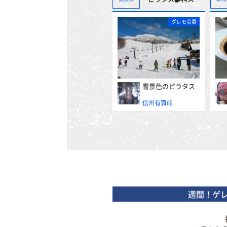
ダレモ会員
雪景色のピラタス
信州有賀峠
週間！ゲ