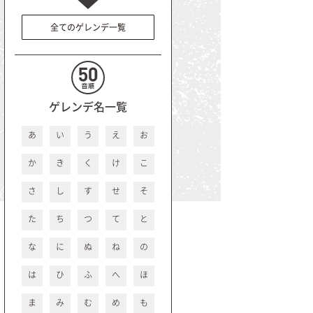
全てのゲレンデ一覧
ゲレンデ名一覧
あ
い
う
え
お
か
き
く
け
こ
さ
し
す
せ
そ
た
ち
つ
て
と
な
に
ぬ
ね
の
は
ひ
ふ
へ
ほ
ま
み
む
め
も