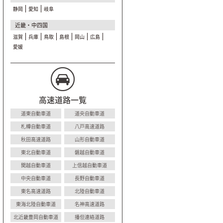
静岡
愛知
岐阜
近畿・中四国
滋賀
兵庫
鳥取
島根
岡山
広島
愛媛
高速道路一覧
道東自動車道
道央自動車道
札樽自動車道
八戸高速道路
秋田高速道路
山形自動車道
東北自動車道
磐越自動車道
関越自動車道
上信越自動車道
中央自動車道
長野自動車道
東名高速道路
北陸自動車道
東海北陸自動車道
名神高速道路
北近畿豊岡自動車道
播但連絡道路