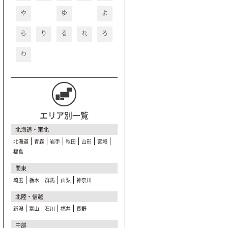
や
ゆ
よ
ら
り
る
れ
ろ
わ
エリア別一覧
北海道・東北
北海道
青森
岩手
秋田
山形
宮城
福島
関東
埼玉
栃木
群馬
山梨
神奈川
北陸・信越
新潟
富山
石川
福井
長野
中部