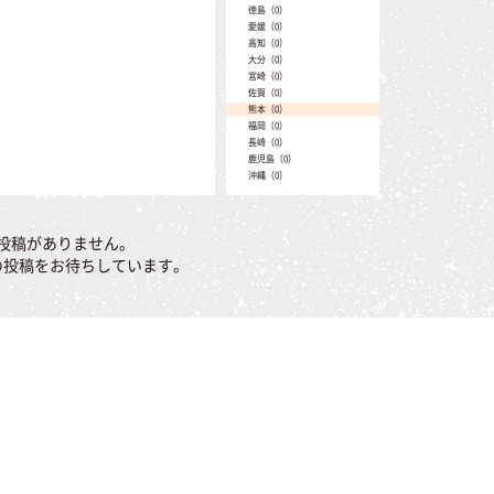
徳島（0）
愛媛（0）
高知（0）
大分（0）
宮崎（0）
佐賀（0）
熊本（0）
福岡（0）
長崎（0）
鹿児島（0）
沖縄（0）
投稿がありません。
の投稿をお待ちしています。