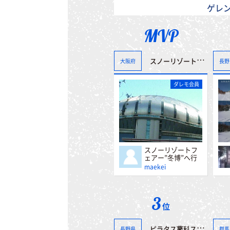
ゲレ
MVP
スノーリゾートフェアー”冬博”へ行って来ました。＾＾
大阪府
長野
ダレモ会員
スノーリゾートフ
ェアー”冬博”へ行
って来ました。＾
maekei
＾
3
位
ピラタス蓼科スノーリゾート
長野県
群馬