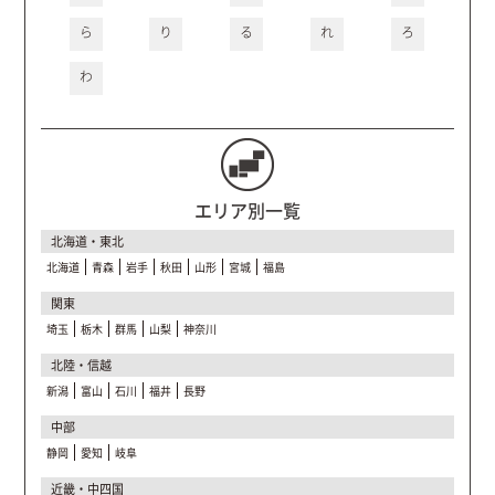
ら
り
る
れ
ろ
わ
エリア別一覧
北海道・東北
北海道
青森
岩手
秋田
山形
宮城
福島
関東
埼玉
栃木
群馬
山梨
神奈川
北陸・信越
新潟
富山
石川
福井
長野
中部
静岡
愛知
岐阜
近畿・中四国