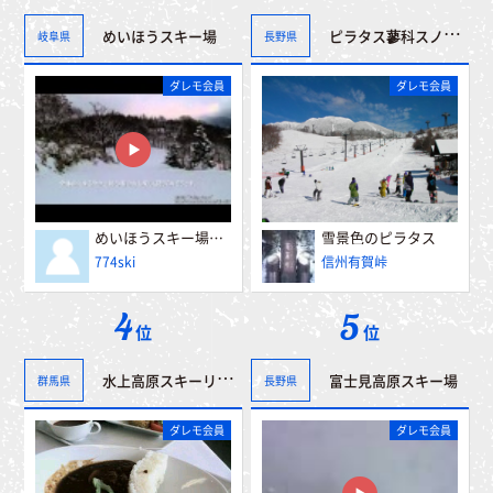
ピラタス蓼科スノーリゾート
めいほうスキー場
岐阜県
長野県
ダレモ会員
ダレモ会員
めいほうスキー場 α５００山頂～第一レストハウス
雪景色のピラタス
774ski
信州有賀峠
4
5
位
位
水上高原スキーリゾート
富士見高原スキー場
群馬県
長野県
ダレモ会員
ダレモ会員