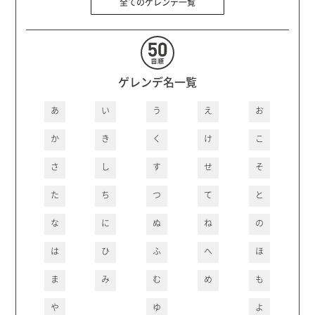
全てのゲレンデ一覧
ゲレンデ名一覧
あ
い
う
え
お
か
き
く
け
こ
さ
し
す
せ
そ
た
ち
つ
て
と
な
に
ぬ
ね
の
は
ひ
ふ
へ
ほ
ま
み
む
め
も
や
ゆ
よ