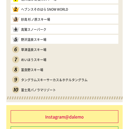
2
ヘブンスそのはら SNOW WORLD
3
妙高 杉ノ原スキー場
4
高鷲スノーパーク
5
野沢温泉スキー場
6
草津温泉スキー場
7
めいほうスキー場
8
富良野スキー場
9
タングラムスキーサーカス＆ホテルタングラム
10
富士見パノラマリゾート
Instagram@dalemo