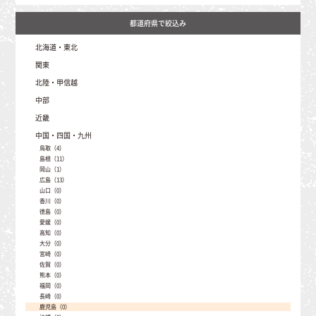
北海道・東北
北海道（41）
関東
青森（1）
茨城（0）
北陸・甲信越
岩手（16）
埼玉（2）
秋田（1）
新潟（396）
中部
栃木（12）
山形（48）
富山（14）
群馬（331）
宮城（17）
静岡（6）
近畿
石川（1）
千葉（0）
福島（102）
愛知（8）
福井（29）
東京（0）
三重（2）
中国・四国・九州
岐阜（335）
山梨（52）
神奈川（0）
滋賀（33）
長野（2081）
鳥取（4）
京都（1）
島根（11）
大阪（1）
岡山（1）
兵庫（70）
広島（13）
奈良（0）
山口（0）
和歌山（0）
香川（0）
徳島（0）
愛媛（0）
高知（0）
大分（0）
宮崎（0）
佐賀（0）
熊本（0）
福岡（0）
長崎（0）
鹿児島（0）