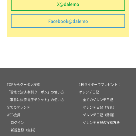
X@dalemo
Facebook@dalemo
TOPからクーポン検索
1日ライターでプレゼント！
「現地で決済 割引クーポン」の使い方
ゲレンデ日記
「事前に決済 電子チケット」の使い方
全てのゲレンデ日記
全てのゲレンデ
ゲレンデ日記（写真）
WEB会員
ゲレンデ日記（動画）
ログイン
ゲレンデ日記の投稿方法
新規登録（無料）