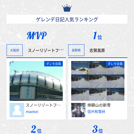
ゲレンデ日記人気ランキング
MVP
1
位
スノーリゾートフェアー”冬博”へ行って来ました。＾＾
志賀高原
大阪府
長野県
ダレモ会員
ダレモ会員
スノーリゾートフェアー”冬博”へ行って来ました。＾＾
焼額山の新雪
maekei
信州有賀峠
2
3
位
位